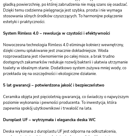
gładką powierzchnię, po której zabrudzenia nie mają szans się osadzać.
Dzięki temu codzienna pielęgnacja jest szybka, prosta i nie wymaga
stosowania silnych środków czyszczących. To harmonijne połączenie
estetyki i praktyczności.
System Rimless 4.0 – rewolucja w czystości i efektywności
Nowoczesna technologia Rimless 4.0 eliminuje kołnierz wewnętrzny,
dzięki czemu spłukiwanie jest znacznie dokładniejsze. Woda
rozprowadzana jest równomiernie po całej misce, a brak trudno
dostępnych zakamarków redukuje rozwój bakterii i ułatwia utrzymanie
toalety w idealnym stanie. Dodatkowo system zużywa mniej wody, co
przekłada się na oszczędności i ekologiczne działanie.
5 lat gwarancji – potwierdzona jakość i bezpieczeństwo
Ceramika objęta jest pięcioletnią gwarancją, co świadczy o najwyższym
poziomie wykonania i pewności producenta. To inwestycja, która
zapewnia spokój użytkownikowi i trwałość na lata.
Duroplast UF – wytrzymała i elegancka deska WC
Deska wykonana z duroplastu UF jest odporna na odkształcenia,