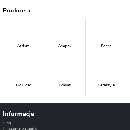
Producenci
Atrium
Avapax
Besco
BioBidet
Bravat
Cerastyle
Informacje
Blog
Corsan
Gante
Hydrosan
Regulamin zakupów