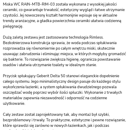
Miska WC RAIN-MTB-RIM-03 została wykonana z wysokiej jakości
ceramiki, co gwarantuje trwałość, estetyczny wygląd i łatwe utrzymanie
czystości. Jej nowoczesny kształt harmonijnie wpisuje się w aktualne
trendy aranżacyjne, a gładka powierzchnia ceramiki ułatwia codzienną
pielęgnację.
Dużą zaletą zestawu jest zastosowana technologia Rimless.
Bezkołnierzowa konstrukcja sprawia, że woda podczas spłukiwania
rozprowadza się równomiernie po całym wnętrzu miski, skutecznie
usuwając zabrudzenia i eliminując miejsca, w których mogłyby gromadzić
się bakterie. To rozwiązanie zwiększa higienę, ogranicza powstawanie
osadów i ułatwia utrzymanie toalety w idealnym stanie.
Przycisk spłukujący Geberit Delta 50 stanowi eleganckie dopełnienie
całego systemu. Jego minimalistyczny design pasuje do każdego stylu
wykończenia łazienki, a system spłukiwania dwudzielnego pozwala
oszczędzać wodę poprzez wybór ilości spłuczki. Wykonanie z trwałych
materiałów zapewnia niezawodność i odporność na codzienne
użytkowanie.
Cały zestaw został zaprojektowany tak, aby montaż był szybki,
bezproblemowy i trwały. To praktyczne, estetyczne i pewne rozwiązanie,
które sprawdzi się zarówno w nowych łazienkach, jak i podczas