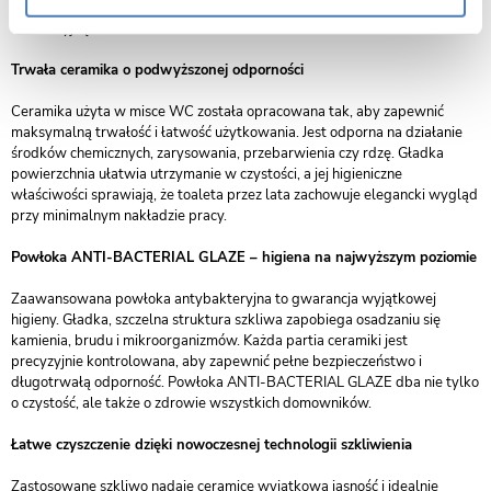
ceramika sprawia, że misa pełni funkcję zarówno praktyczną, jak i
dekoracyjną.
Trwała ceramika o podwyższonej odporności
Ceramika użyta w misce WC została opracowana tak, aby zapewnić
maksymalną trwałość i łatwość użytkowania. Jest odporna na działanie
środków chemicznych, zarysowania, przebarwienia czy rdzę. Gładka
powierzchnia ułatwia utrzymanie w czystości, a jej higieniczne
właściwości sprawiają, że toaleta przez lata zachowuje elegancki wygląd
przy minimalnym nakładzie pracy.
Powłoka ANTI-BACTERIAL GLAZE – higiena na najwyższym poziomie
Zaawansowana powłoka antybakteryjna to gwarancja wyjątkowej
higieny. Gładka, szczelna struktura szkliwa zapobiega osadzaniu się
kamienia, brudu i mikroorganizmów. Każda partia ceramiki jest
precyzyjnie kontrolowana, aby zapewnić pełne bezpieczeństwo i
długotrwałą odporność. Powłoka ANTI-BACTERIAL GLAZE dba nie tylko
o czystość, ale także o zdrowie wszystkich domowników.
Łatwe czyszczenie dzięki nowoczesnej technologii szkliwienia
Zastosowane szkliwo nadaje ceramice wyjątkową jasność i idealnie