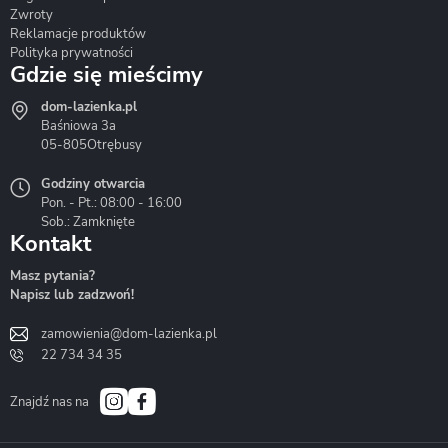
Zwroty
Reklamacje produktów
Polityka prywatności
Gdzie się mieścimy
dom-lazienka.pl
Hydrostop
Inea
Invena
Baśniowa 3a
05-805
Otrębusy
Godziny otwarcia
Pon. - Pt.: 08:00 - 16:00
Sob.: Zamknięte
Kontakt
Liveno
Loge Garden
Massi
Masz pytania?
Napisz lub zadzwoń!
zamowienia@dom-lazienka.pl
22 734 34 35
Mazur
Metal-Hurt
Moel
Bath&Spa
Znajdź nas na