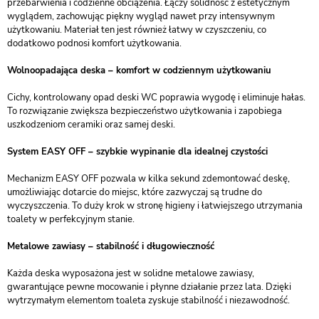
przebarwienia i codzienne obciążenia. Łączy solidność z estetycznym
wyglądem, zachowując piękny wygląd nawet przy intensywnym
użytkowaniu. Materiał ten jest również łatwy w czyszczeniu, co
dodatkowo podnosi komfort użytkowania.
Wolnoopadająca deska – komfort w codziennym użytkowaniu
Cichy, kontrolowany opad deski WC poprawia wygodę i eliminuje hałas.
To rozwiązanie zwiększa bezpieczeństwo użytkowania i zapobiega
uszkodzeniom ceramiki oraz samej deski.
System EASY OFF – szybkie wypinanie dla idealnej czystości
Mechanizm EASY OFF pozwala w kilka sekund zdemontować deskę,
umożliwiając dotarcie do miejsc, które zazwyczaj są trudne do
wyczyszczenia. To duży krok w stronę higieny i łatwiejszego utrzymania
toalety w perfekcyjnym stanie.
Metalowe zawiasy – stabilność i długowieczność
Każda deska wyposażona jest w solidne metalowe zawiasy,
gwarantujące pewne mocowanie i płynne działanie przez lata. Dzięki
wytrzymałym elementom toaleta zyskuje stabilność i niezawodność.