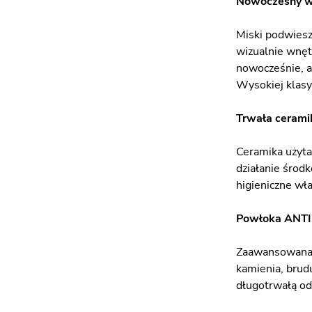
Nowoczesny wy
Miski podwiesz
wizualnie wnętr
nowocześnie, al
Wysokiej klasy 
Trwała cerami
Ceramika użyta
działanie środk
higieniczne wł
Powłoka ANTI
Zaawansowana p
kamienia, brud
długotrwałą od