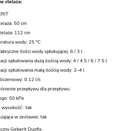
e stelaża:
ERIT
telaża: 50 cm
elaża: 112 cm
ratura wody: 25 °C
abryczne ilości wody spłukującej: 6 / 3 l
cji spłukiwania dużą ilością wody: 4 / 4.5 / 6 / 7.5 l
acji spłukiwania małą ilością wody: 2–4 l
iczeniowy: 0.12 l/s
iśnienie przepływu dla przepływu
ego: 50 kPa
wysokość : tak
zająca w zestawie: tak
czny Geberit Duofix