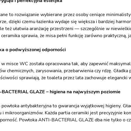
gląd i perfekcyjna estetyka
ane to rozwiązanie wybierane przez osoby ceniące minimalistyc
ze, dzięki czemu łazienka wydaje się większa i bardziej harmon
e też ułatwia aranżację przestrzeni — szczególnie w niewielkic
ceramika sprawia, że misa pełni funkcję zarówno praktyczną, ja
ka o podwyższonej odporności
 w misce WC została opracowana tak, aby zapewnić maksymalną
ów chemicznych, zarysowania, przebarwienia czy rdzę. Gładka p
aściwości sprawiają, że toaleta przez lata zachowuje elegancki
-BACTERIAL GLAZE – higiena na najwyższym poziomie
owłoka antybakteryjna to gwarancja wyjątkowej higieny. Gładk
u i mikroorganizmów. Każda partia ceramiki jest precyzyjnie k
porność. Powłoka ANTI-BACTERIAL GLAZE dba nie tylko o czy