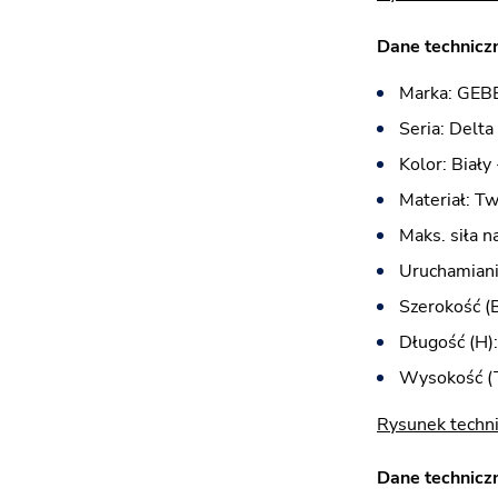
Dane techniczn
Marka: GEB
Seria: Delta
Kolor: Biały 
Materiał: T
Maks. siła n
Uruchamiani
Szerokość (
Długość (H)
Wysokość (T
Rysunek techni
Dane techniczn