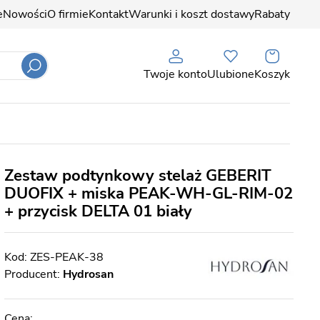
e
Nowości
O firmie
Kontakt
Warunki i koszt dostawy
Rabaty
Twoje konto
Ulubione
Koszyk
Zestaw podtynkowy stelaż GEBERIT
DUOFIX + miska PEAK-WH-GL-RIM-02
+ przycisk DELTA 01 biały
ZES-PEAK-38
Producent:
Hydrosan