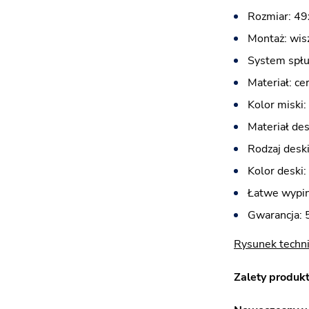
Rozmiar: 4
Montaż: wis
System spłu
Materiał: ce
Kolor miski:
Materiał des
Rodzaj desk
Kolor deski: 
Łatwe wypin
Gwarancja: 5
Rysunek tech
Zalety produkt