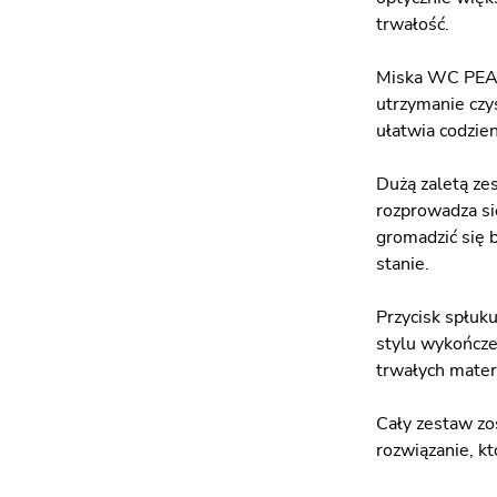
trwałość.
Miska WC PEAK-
utrzymanie czys
ułatwia codzien
Dużą zaletą ze
rozprowadza si
gromadzić się 
stanie.
Przycisk spłuk
stylu wykończe
trwałych mater
Cały zestaw zo
rozwiązanie, kt