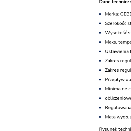
Dane techniczn
Marka: GEB
Szerokość s
Wysokość st
Maks. tempe
Ustawienia f
Zakres regula
Zakres regul
Przepływ obl
Minimalne c
obliczeniow
Regulowana 
Mata wygłus
Rysunek techni