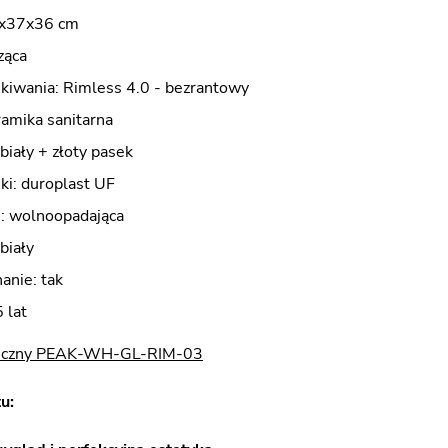
9x37x36 cm
ząca
kiwania: Rimless 4.0 - bezrantowy
ramika sanitarna
 biały + złoty pasek
ki: duroplast UF
i: wolnoopadająca
biały
anie: tak
 lat
niczny PEAK-WH-GL-RIM-03
u: