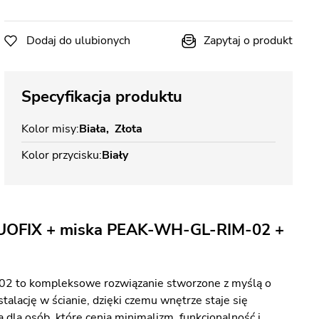
Dodaj do ulubionych
Zapytaj o produkt
Specyfikacja produktu
Kolor misy
Biała
Złota
Kolor przycisku
Biały
DUOFIX + miska PEAK-WH-GL-RIM-02 +
2 to kompleksowe rozwiązanie stworzone z myślą o
alację w ścianie, dzięki czemu wnętrze staje się
 dla osób, które cenią minimalizm, funkcjonalność i