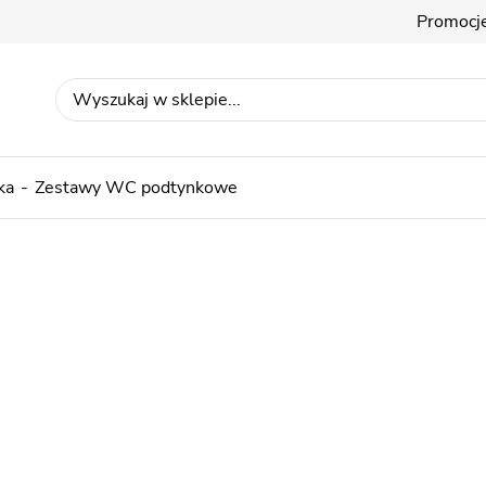
Promocj
ka
Zestawy WC podtynkowe