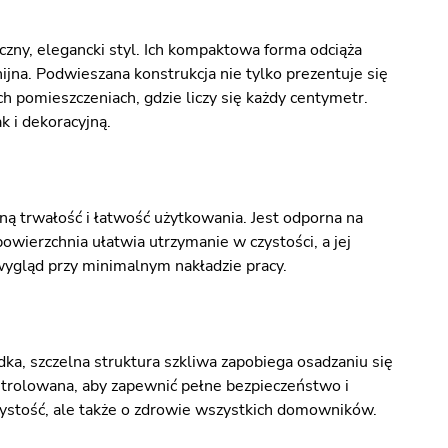
zny, elegancki styl. Ich kompaktowa forma odciąża
ijna. Podwieszana konstrukcja nie tylko prezentuje się
h pomieszczeniach, gdzie liczy się każdy centymetr.
k i dekoracyjną.
 trwałość i łatwość użytkowania. Jest odporna na
owierzchnia ułatwia utrzymanie w czystości, a jej
 wygląd przy minimalnym nakładzie pracy.
a, szczelna struktura szkliwa zapobiega osadzaniu się
ontrolowana, aby zapewnić pełne bezpieczeństwo i
stość, ale także o zdrowie wszystkich domowników.