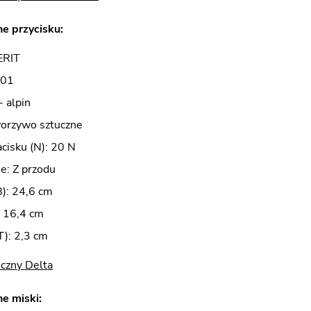
e przycisku:
ERIT
 01
- alpin
worzywo sztuczne
acisku (N): 20 N
e: Z przodu
B): 24,6 cm
: 16,4 cm
): 2,3 cm
czny Delta
e miski: