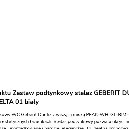
uktu Zestaw podtynkowy stelaż GEBERIT 
ELTA 01 biały
kowy WC Geberit Duofix z wiszącą miską PEAK-WH-GL-RIM-0
 estetycznych łazienkach. Stelaż podtynkowy pozwala ukryć inst
ze, uporządkowane i bardziej eleganckie. To idealna propozycja