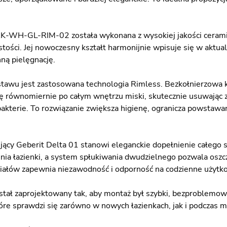
WH-GL-RIM-02 została wykonana z wysokiej jakości ceramiki,
tości. Jej nowoczesny kształt harmonijnie wpisuje się w aktua
ną pielęgnację.
stawu jest zastosowana technologia Rimless. Bezkołnierzowa 
ę równomiernie po całym wnętrzu miski, skutecznie usuwając z
bakterie. To rozwiązanie zwiększa higienę, ogranicza powstawa
ujący Geberit Delta 01 stanowi eleganckie dopełnienie całego
nia łazienki, a system spłukiwania dwudzielnego pozwala oszc
iałów zapewnia niezawodność i odporność na codzienne użytk
stał zaprojektowany tak, aby montaż był szybki, bezproblemowy
óre sprawdzi się zarówno w nowych łazienkach, jak i podczas mo