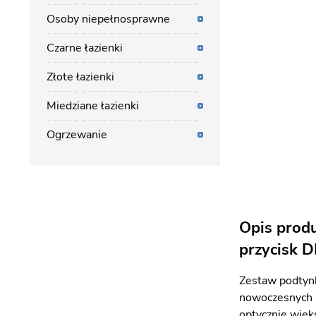
Osoby niepełnosprawne
Czarne łazienki
Złote łazienki
Miedziane łazienki
Ogrzewanie
Opis prod
przycisk D
Zestaw podtyn
nowoczesnych i
optycznie więks