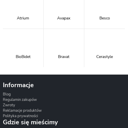
Atrium
Avapax
Besco
BioBidet
Bravat
Cerastyle
Informacje
Blog
Corsan
Gante
Hydrosan
Regulamin zakupów
Zwroty
Reklamacje produktów
Polityka prywatności
Gdzie się mieścimy