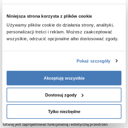
Materiał: ceramika sanitarna
Kolor miski: biały + złoty pasek
Niniejsza strona korzysta z plików cookie
Materiał deski: duroplast UF
Używamy plików cookie do działania strony, analityki,
Rodzaj deski: wolnoopadająca
personalizacji treści i reklam. Możesz zaakceptować
Kolor deski: biały
wszystkie, odrzucić opcjonalne albo dostosować zgody.
Wersja slim: tak
Łatwe wypinanie: tak
Gwarancja 5 lat
Pokaż szczegóły
Rysunek techniczny miska Yuzu
Akceptuję wszystkie
Zalety produktu:
Estetyka i design:
Miski podwieszane charakteryzują się nowoczesnym i
Dostosuj zgody
eleganckim wyglądem. Ich minimalistyczny design sprawia, że łazienka
wydaje się większa i bardziej przestronna. Dzięki zastosowaniu wysokiej
jakości ceramiki, są nie tylko funkcjonalne, ale również stanowią element
Tylko niezbędne
dekoracyjny. Miski WC są idealnym rozwiązaniem dla małych łazienek,
ponieważ zajmują mniej miejsca niż tradycyjne miski stojące. Dzięki temu
łatwiej jest zaprojektować funkcjonalną i estetyczną przestrzeń.