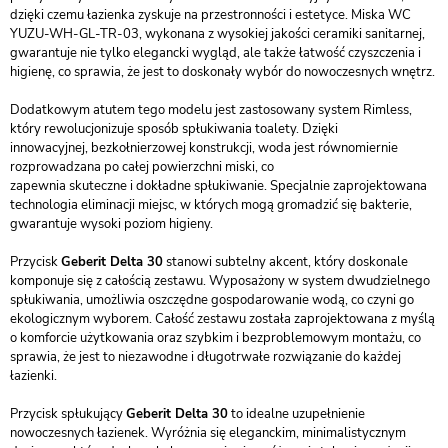
dzięki czemu łazienka zyskuje na przestronności i estetyce. Miska WC
YUZU-WH-GL-TR-03, wykonana z wysokiej jakości ceramiki sanitarnej,
gwarantuje nie tylko elegancki wygląd, ale także łatwość czyszczenia i
higienę, co sprawia, że jest to doskonały wybór do nowoczesnych wnętrz.
Dodatkowym atutem tego modelu jest zastosowany system Rimless,
który rewolucjonizuje sposób spłukiwania toalety. Dzięki
innowacyjnej, bezkołnierzowej konstrukcji, woda jest równomiernie
rozprowadzana po całej powierzchni miski, co
zapewnia skuteczne i dokładne spłukiwanie. Specjalnie zaprojektowana
technologia eliminacji miejsc, w których mogą gromadzić się bakterie,
gwarantuje wysoki poziom higieny.
Przycisk
Geberit Delta 30
stanowi subtelny akcent, który doskonale
komponuje się z całością zestawu. Wyposażony w system dwudzielnego
spłukiwania, umożliwia oszczędne gospodarowanie wodą, co czyni go
ekologicznym wyborem. Całość zestawu została zaprojektowana z myślą
o komforcie użytkowania oraz szybkim i bezproblemowym montażu, co
sprawia, że jest to niezawodne i długotrwałe rozwiązanie do każdej
łazienki.
Przycisk spłukujący
Geberit Delta 30
to idealne uzupełnienie
nowoczesnych łazienek. Wyróżnia się eleganckim, minimalistycznym