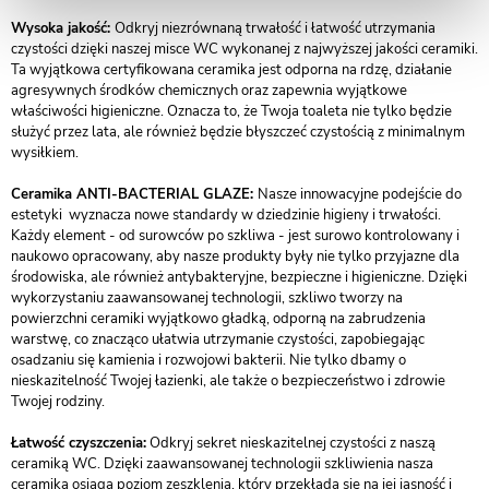
Wysoka jakość:
Odkryj niezrównaną trwałość i łatwość utrzymania
czystości dzięki naszej misce WC wykonanej z najwyższej jakości ceramiki.
Ta wyjątkowa certyfikowana ceramika jest odporna na rdzę, działanie
agresywnych środków chemicznych oraz zapewnia wyjątkowe
właściwości higieniczne. Oznacza to, że Twoja toaleta nie tylko będzie
służyć przez lata, ale również będzie błyszczeć czystością z minimalnym
wysiłkiem.
Ceramika ANTI-BACTERIAL GLAZE:
Nasze innowacyjne podejście do
estetyki wyznacza nowe standardy w dziedzinie higieny i trwałości.
Każdy element - od surowców po szkliwa - jest surowo kontrolowany i
naukowo opracowany, aby nasze produkty były nie tylko przyjazne dla
środowiska, ale również antybakteryjne, bezpieczne i higieniczne. Dzięki
wykorzystaniu zaawansowanej technologii, szkliwo tworzy na
powierzchni ceramiki wyjątkowo gładką, odporną na zabrudzenia
warstwę, co znacząco ułatwia utrzymanie czystości, zapobiegając
osadzaniu się kamienia i rozwojowi bakterii. Nie tylko dbamy o
nieskazitelność Twojej łazienki, ale także o bezpieczeństwo i zdrowie
Twojej rodziny.
Łatwość czyszczenia:
Odkryj sekret nieskazitelnej czystości z naszą
ceramiką WC. Dzięki zaawansowanej technologii szkliwienia nasza
ceramika osiąga poziom zeszklenia, który przekłada się na jej jasność i