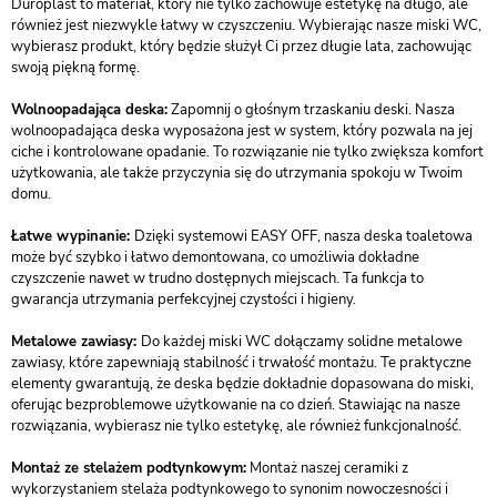
Duroplast to materiał, który nie tylko zachowuje estetykę na długo, ale
również jest niezwykle łatwy w czyszczeniu. Wybierając nasze miski WC,
wybierasz produkt, który będzie służył Ci przez długie lata, zachowując
swoją piękną formę.
Wolnoopadająca deska:
Zapomnij o głośnym trzaskaniu deski. Nasza
wolnoopadająca deska wyposażona jest w system, który pozwala na jej
ciche i kontrolowane opadanie. To rozwiązanie nie tylko zwiększa komfort
użytkowania, ale także przyczynia się do utrzymania spokoju w Twoim
domu.
Łatwe wypinanie:
Dzięki systemowi EASY OFF, nasza deska toaletowa
może być szybko i łatwo demontowana, co umożliwia dokładne
czyszczenie nawet w trudno dostępnych miejscach. Ta funkcja to
gwarancja utrzymania perfekcyjnej czystości i higieny.
Metalowe zawiasy:
Do każdej miski WC dołączamy solidne metalowe
zawiasy, które zapewniają stabilność i trwałość montażu. Te praktyczne
elementy gwarantują, że deska będzie dokładnie dopasowana do miski,
oferując bezproblemowe użytkowanie na co dzień. Stawiając na nasze
rozwiązania, wybierasz nie tylko estetykę, ale również funkcjonalność.
Montaż ze stelażem podtynkowym:
Montaż naszej ceramiki z
wykorzystaniem stelaża podtynkowego to synonim nowoczesności i