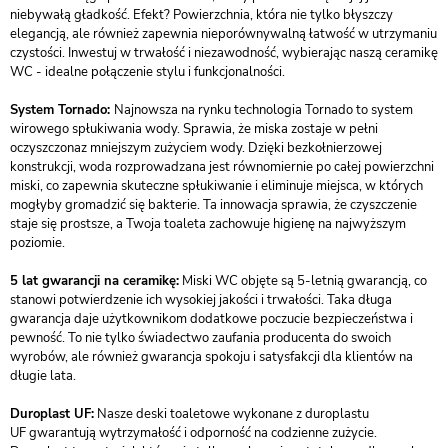
niebywałą gładkość. Efekt? Powierzchnia, która nie tylko błyszczy
elegancją, ale również zapewnia nieporównywalną łatwość w utrzymaniu
czystości. Inwestuj w trwałość i niezawodność, wybierając naszą ceramikę
WC - idealne połączenie stylu i funkcjonalności.
System Tornado:
Najnowsza na rynku technologia Tornado to system
wirowego spłukiwania wody. Sprawia, że miska zostaje w pełni
oczyszczonaz mniejszym zużyciem wody. Dzięki bezkołnierzowej
konstrukcji, woda rozprowadzana jest równomiernie po całej powierzchni
miski, co zapewnia skuteczne spłukiwanie i eliminuje miejsca, w których
mogłyby gromadzić się bakterie. Ta innowacja sprawia, że czyszczenie
staje się prostsze, a Twoja toaleta zachowuje higienę na najwyższym
poziomie.
5 lat gwarancji na ceramikę:
Miski WC objęte są 5-letnią gwarancją, co
stanowi potwierdzenie ich wysokiej jakości i trwałości. Taka długa
gwarancja daje użytkownikom dodatkowe poczucie bezpieczeństwa i
pewność. To nie tylko świadectwo zaufania producenta do swoich
wyrobów, ale również gwarancja spokoju i satysfakcji dla klientów na
długie lata.
Duroplast UF:
Nasze deski toaletowe wykonane z duroplastu
UF gwarantują wytrzymałość i odporność na codzienne zużycie.