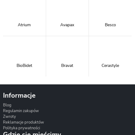
Atrium
Avapax
Besco
BioBidet
Bravat
Cerastyle
Informacje
Blog
Corsan
Gante
Hydrosan
Regulamin zakupów
Zwroty
Reklamacje produktów
Polityka prywatności
Gdzie się mieścimy