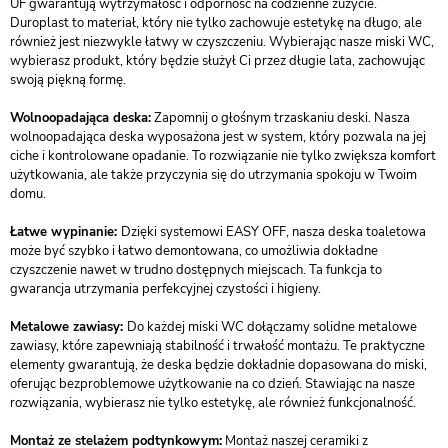
UF gwarantują wytrzymałość i odporność na codzienne zużycie.
Duroplast to materiał, który nie tylko zachowuje estetykę na długo, ale
również jest niezwykle łatwy w czyszczeniu. Wybierając nasze miski WC,
wybierasz produkt, który będzie służył Ci przez długie lata, zachowując
swoją piękną formę.
Wolnoopadająca deska:
Zapomnij o głośnym trzaskaniu deski. Nasza
wolnoopadająca deska wyposażona jest w system, który pozwala na jej
ciche i kontrolowane opadanie. To rozwiązanie nie tylko zwiększa komfort
użytkowania, ale także przyczynia się do utrzymania spokoju w Twoim
domu.
Łatwe wypinanie:
Dzięki systemowi EASY OFF, nasza deska toaletowa
może być szybko i łatwo demontowana, co umożliwia dokładne
czyszczenie nawet w trudno dostępnych miejscach. Ta funkcja to
gwarancja utrzymania perfekcyjnej czystości i higieny.
Metalowe zawiasy:
Do każdej miski WC dołączamy solidne metalowe
zawiasy, które zapewniają stabilność i trwałość montażu. Te praktyczne
elementy gwarantują, że deska będzie dokładnie dopasowana do miski,
oferując bezproblemowe użytkowanie na co dzień. Stawiając na nasze
rozwiązania, wybierasz nie tylko estetykę, ale również funkcjonalność.
Montaż ze stelażem podtynkowym:
Montaż naszej ceramiki z