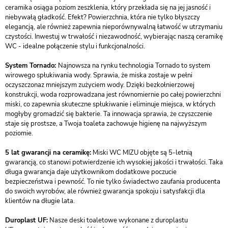
ceramika osiąga poziom zeszklenia, który przekłada się na jej jasność i
niebywałą gładkość. Efekt? Powierzchnia, która nie tylko błyszczy
elegancją, ale również zapewnia nieporównywalną łatwość w utrzymaniu
czystości. Inwestuj w trwałość i niezawodność, wybierając naszą ceramikę
WC - idealne połączenie stylu i funkcjonalności.
System Tornado:
Najnowsza na rynku technologia Tornado to system
wirowego spłukiwania wody. Sprawia, że miska zostaje w pełni
oczyszczonaz mniejszym zużyciem wody. Dzięki bezkołnierzowej
konstrukcji, woda rozprowadzana jest równomiernie po całej powierzchni
miski, co zapewnia skuteczne spłukiwanie i eliminuje miejsca, w których
mogłyby gromadzić się bakterie. Ta innowacja sprawia, że czyszczenie
staje się prostsze, a Twoja toaleta zachowuje higienę na najwyższym
poziomie.
5 lat gwarancji na ceramikę:
Miski WC MIZU objęte są 5-letnią
gwarancją, co stanowi potwierdzenie ich wysokiej jakości i trwałości. Taka
długa gwarancja daje użytkownikom dodatkowe poczucie
bezpieczeństwa i pewność. To nie tylko świadectwo zaufania producenta
do swoich wyrobów, ale również gwarancja spokoju i satysfakcji dla
klientów na długie lata.
Duroplast UF:
Nasze deski toaletowe wykonane z duroplastu