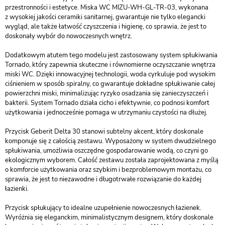
przestronności i estetyce. Miska WC MIZU-WH-GL-TR-03, wykonana
z wysokiej jakości ceramiki sanitarnej, gwarantuje nie tylko elegancki
wygląd, ale także łatwość czyszczenia i higienę, co sprawia, że jest to
doskonały wybór do nowoczesnych wnętrz.
Dodatkowym atutem tego modelu jest zastosowany system spłukiwania
Tornado, który zapewnia skuteczne i równomierne oczyszczanie wnętrza
miski WC. Dzięki innowacyjnej technologii, woda cyrkuluje pod wysokim
ciśnieniem w sposób spiralny, co gwarantuje dokładne spłukiwanie całej
powierzchni miski, minimalizując ryzyko osadzania się zanieczyszczeń i
bakterii. System Tornado działa cicho i efektywnie, co podnosi komfort
użytkowania i jednocześnie pomaga w utrzymaniu czystości na dłużej.
Przycisk Geberit Delta 30 stanowi subtelny akcent, który doskonale
komponuje się z całością zestawu. Wyposażony w system dwudzielnego
spłukiwania, umożliwia oszczędne gospodarowanie wodą, co czyni go
ekologicznym wyborem. Całość zestawu została zaprojektowana z myślą
o komforcie użytkowania oraz szybkim i bezproblemowym montażu, co
sprawia, że jest to niezawodne i długotrwałe rozwiązanie do każdej
łazienki.
Przycisk spłukujący to idealne uzupełnienie nowoczesnych łazienek.
Wyróżnia się eleganckim, minimalistycznym designem, który doskonale