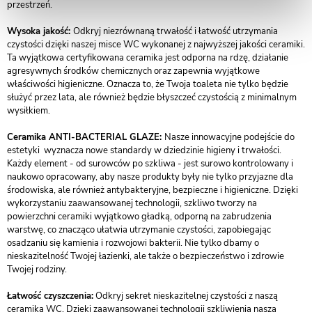
przestrzeń.
Wysoka jakość:
Odkryj niezrównaną trwałość i łatwość utrzymania
czystości dzięki naszej misce WC wykonanej z najwyższej jakości ceramiki.
Ta wyjątkowa certyfikowana ceramika jest odporna na rdzę, działanie
agresywnych środków chemicznych oraz zapewnia wyjątkowe
właściwości higieniczne. Oznacza to, że Twoja toaleta nie tylko będzie
służyć przez lata, ale również będzie błyszczeć czystością z minimalnym
wysiłkiem.
Ceramika ANTI-BACTERIAL GLAZE:
Nasze innowacyjne podejście do
estetyki wyznacza nowe standardy w dziedzinie higieny i trwałości.
Każdy element - od surowców po szkliwa - jest surowo kontrolowany i
naukowo opracowany, aby nasze produkty były nie tylko przyjazne dla
środowiska, ale również antybakteryjne, bezpieczne i higieniczne. Dzięki
wykorzystaniu zaawansowanej technologii, szkliwo tworzy na
powierzchni ceramiki wyjątkowo gładką, odporną na zabrudzenia
warstwę, co znacząco ułatwia utrzymanie czystości, zapobiegając
osadzaniu się kamienia i rozwojowi bakterii. Nie tylko dbamy o
nieskazitelność Twojej łazienki, ale także o bezpieczeństwo i zdrowie
Twojej rodziny.
Łatwość czyszczenia:
Odkryj sekret nieskazitelnej czystości z naszą
ceramiką WC. Dzięki zaawansowanej technologii szkliwienia nasza