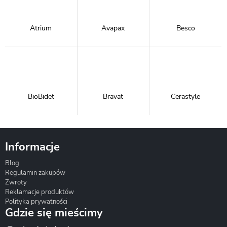
Atrium
Avapax
Besco
BioBidet
Bravat
Cerastyle
Informacje
Blog
Corsan
Gante
Hydrosan
Regulamin zakupów
Zwroty
Reklamacje produktów
Polityka prywatności
Gdzie się mieścimy