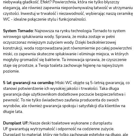
niebywałą gładkość. Efekt? Powierzchnia, która nie tylko błyszczy
elegancją, ale również zapewnia nieporównywalną łatwość w utrzymaniu
czystości. Inwestuj w trwałość i niezawodność, wybierając naszą ceramikę
WC - idealne połączenie stylu i funkcjonalności.
System Tornado:
Najnowsza na rynku technologia Tornado to system
wirowego spłukiwania wody. Sprawia, że miska zostaje w pełni
oczyszczonaz mniejszym zużyciem wody. Dzięki bezkołnierzowej
konstrukcji, woda rozprowadzana jest równomiernie po całej powierzchni
miski, co zapewnia skuteczne spłukiwanie i eliminuje miejsca, w których
mogłyby gromadzić się bakterie. Ta innowacja sprawia, że czyszczenie
staje się prostsze, a Twoja toaleta zachowuje higienę na najwyższym
poziomie.
5 lat gwarancji na ceramikę:
Miski WC objęte są 5-letnią gwarancją, co
stanowi potwierdzenie ich wysokiej jakości i trwałości. Taka długa
gwarancja daje użytkownikom dodatkowe poczucie bezpieczeństwa i
pewność. To nie tylko świadectwo zaufania producenta do swoich
wyrobów, ale również gwarancja spokoju i satysfakcji dla klientów na
długie lata.
Duroplast UF:
Nasze deski toaletowe wykonane z duroplastu
UF gwarantują wytrzymałość i odporność na codzienne zużycie.
Duroplast to materiał, który nie tylko zachowuje estetykę na długo, ale