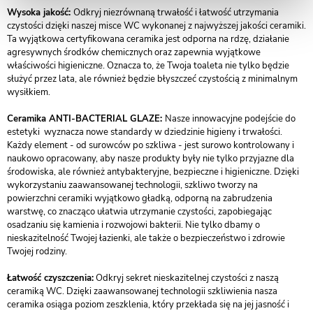
Wysoka jakość:
Odkryj niezrównaną trwałość i łatwość utrzymania
czystości dzięki naszej misce WC wykonanej z najwyższej jakości ceramiki.
Ta wyjątkowa certyfikowana ceramika jest odporna na rdzę, działanie
agresywnych środków chemicznych oraz zapewnia wyjątkowe
właściwości higieniczne. Oznacza to, że Twoja toaleta nie tylko będzie
służyć przez lata, ale również będzie błyszczeć czystością z minimalnym
wysiłkiem.
Ceramika ANTI-BACTERIAL GLAZE:
Nasze innowacyjne podejście do
estetyki wyznacza nowe standardy w dziedzinie higieny i trwałości.
Każdy element - od surowców po szkliwa - jest surowo kontrolowany i
naukowo opracowany, aby nasze produkty były nie tylko przyjazne dla
środowiska, ale również antybakteryjne, bezpieczne i higieniczne. Dzięki
wykorzystaniu zaawansowanej technologii, szkliwo tworzy na
powierzchni ceramiki wyjątkowo gładką, odporną na zabrudzenia
warstwę, co znacząco ułatwia utrzymanie czystości, zapobiegając
osadzaniu się kamienia i rozwojowi bakterii. Nie tylko dbamy o
nieskazitelność Twojej łazienki, ale także o bezpieczeństwo i zdrowie
Twojej rodziny.
Łatwość czyszczenia:
Odkryj sekret nieskazitelnej czystości z naszą
ceramiką WC. Dzięki zaawansowanej technologii szkliwienia nasza
ceramika osiąga poziom zeszklenia, który przekłada się na jej jasność i