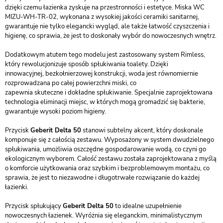
dzięki czemu łazienka zyskuje na przestronności i estetyce. Miska WC
MIZU-WH-TR-02, wykonana z wysokiej jakości ceramiki sanitarnej,
gwarantuje nie tylko elegancki wygląd, ale także łatwość czyszczenia i
higienę, co sprawia, że jest to doskonały wybór do nowoczesnych wnętrz.
Dodatkowym atutem tego modelu jest zastosowany system Rimless,
który rewolucjonizuje sposób spłukiwania toalety. Dzięki
innowacyjnej, bezkołnierzowej konstrukcji, woda jest równomiernie
rozprowadzana po całej powierzchni miski, co
zapewnia skuteczne i dokładne spłukiwanie. Specjalnie zaprojektowana
technologia eliminacji miejsc, w których mogą gromadzić się bakterie,
gwarantuje wysoki poziom higieny.
Przycisk
Geberit Delta 50
stanowi subtelny akcent, który doskonale
komponuje się z całością zestawu. Wyposażony w system dwudzielnego
spłukiwania, umożliwia oszczędne gospodarowanie wodą, co czyni go
ekologicznym wyborem. Całość zestawu została zaprojektowana z myślą
o komforcie użytkowania oraz szybkim i bezproblemowym montażu, co
sprawia, że jest to niezawodne i długotrwałe rozwiązanie do każdej
łazienki.
Przycisk spłukujący
Geberit Delta 50
to idealne uzupełnienie
nowoczesnych łazienek. Wyróżnia się eleganckim, minimalistycznym