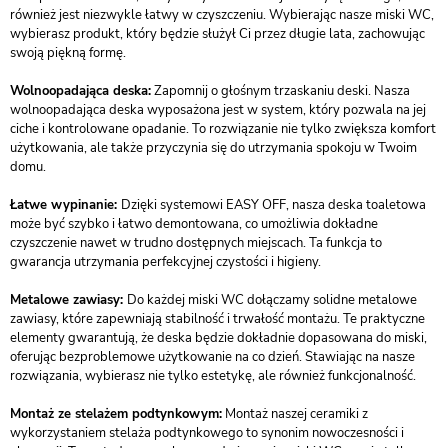
również jest niezwykle łatwy w czyszczeniu. Wybierając nasze miski WC,
wybierasz produkt, który będzie służył Ci przez długie lata, zachowując
swoją piękną formę.
Wolnoopadająca deska:
Zapomnij o głośnym trzaskaniu deski. Nasza
wolnoopadająca deska wyposażona jest w system, który pozwala na jej
ciche i kontrolowane opadanie. To rozwiązanie nie tylko zwiększa komfort
użytkowania, ale także przyczynia się do utrzymania spokoju w Twoim
domu.
Łatwe wypinanie:
Dzięki systemowi EASY OFF, nasza deska toaletowa
może być szybko i łatwo demontowana, co umożliwia dokładne
czyszczenie nawet w trudno dostępnych miejscach. Ta funkcja to
gwarancja utrzymania perfekcyjnej czystości i higieny.
Metalowe zawiasy:
Do każdej miski WC dołączamy solidne metalowe
zawiasy, które zapewniają stabilność i trwałość montażu. Te praktyczne
elementy gwarantują, że deska będzie dokładnie dopasowana do miski,
oferując bezproblemowe użytkowanie na co dzień. Stawiając na nasze
rozwiązania, wybierasz nie tylko estetykę, ale również funkcjonalność.
Montaż ze stelażem podtynkowym:
Montaż naszej ceramiki z
wykorzystaniem stelaża podtynkowego to synonim nowoczesności i