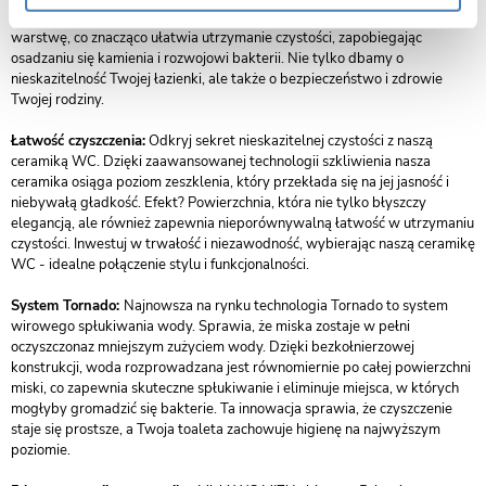
powierzchni ceramiki wyjątkowo gładką, odporną na zabrudzenia
warstwę, co znacząco ułatwia utrzymanie czystości, zapobiegając
osadzaniu się kamienia i rozwojowi bakterii. Nie tylko dbamy o
nieskazitelność Twojej łazienki, ale także o bezpieczeństwo i zdrowie
Twojej rodziny.
Łatwość czyszczenia:
Odkryj sekret nieskazitelnej czystości z naszą
ceramiką WC. Dzięki zaawansowanej technologii szkliwienia nasza
ceramika osiąga poziom zeszklenia, który przekłada się na jej jasność i
niebywałą gładkość. Efekt? Powierzchnia, która nie tylko błyszczy
elegancją, ale również zapewnia nieporównywalną łatwość w utrzymaniu
czystości. Inwestuj w trwałość i niezawodność, wybierając naszą ceramikę
WC - idealne połączenie stylu i funkcjonalności.
System Tornado:
Najnowsza na rynku technologia Tornado to system
wirowego spłukiwania wody. Sprawia, że miska zostaje w pełni
oczyszczonaz mniejszym zużyciem wody. Dzięki bezkołnierzowej
konstrukcji, woda rozprowadzana jest równomiernie po całej powierzchni
miski, co zapewnia skuteczne spłukiwanie i eliminuje miejsca, w których
mogłyby gromadzić się bakterie. Ta innowacja sprawia, że czyszczenie
staje się prostsze, a Twoja toaleta zachowuje higienę na najwyższym
poziomie.