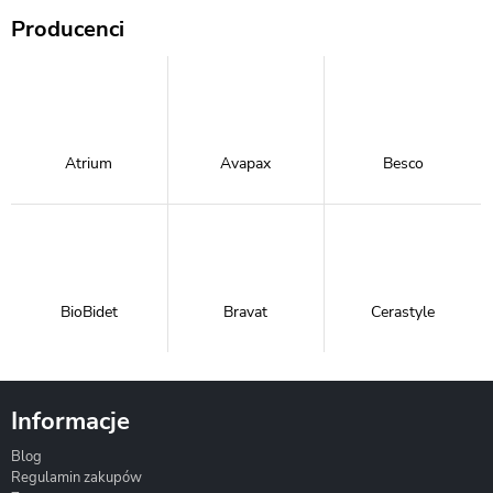
Producenci
Atrium
Avapax
Besco
BioBidet
Bravat
Cerastyle
Informacje
Blog
Corsan
Gante
Hydrosan
Regulamin zakupów