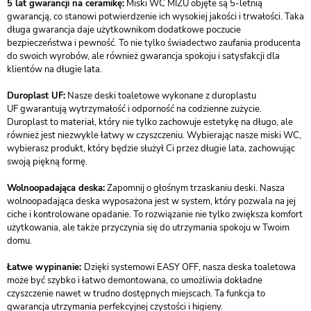
5 lat gwarancji na ceramikę:
Miski WC MIZU objęte są 5-letnią
gwarancją, co stanowi potwierdzenie ich wysokiej jakości i trwałości. Taka
długa gwarancja daje użytkownikom dodatkowe poczucie
bezpieczeństwa i pewność. To nie tylko świadectwo zaufania producenta
do swoich wyrobów, ale również gwarancja spokoju i satysfakcji dla
klientów na długie lata.
Duroplast UF:
Nasze deski toaletowe wykonane z duroplastu
UF gwarantują wytrzymałość i odporność na codzienne zużycie.
Duroplast to materiał, który nie tylko zachowuje estetykę na długo, ale
również jest niezwykle łatwy w czyszczeniu. Wybierając nasze miski WC,
wybierasz produkt, który będzie służył Ci przez długie lata, zachowując
swoją piękną formę.
Wolnoopadająca deska:
Zapomnij o głośnym trzaskaniu deski. Nasza
wolnoopadająca deska wyposażona jest w system, który pozwala na jej
ciche i kontrolowane opadanie. To rozwiązanie nie tylko zwiększa komfort
użytkowania, ale także przyczynia się do utrzymania spokoju w Twoim
domu.
Łatwe wypinanie:
Dzięki systemowi EASY OFF, nasza deska toaletowa
może być szybko i łatwo demontowana, co umożliwia dokładne
czyszczenie nawet w trudno dostępnych miejscach. Ta funkcja to
gwarancja utrzymania perfekcyjnej czystości i higieny.