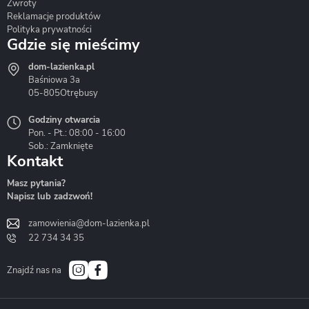
Zwroty
Reklamacje produktów
Polityka prywatności
Gdzie się mieścimy
dom-lazienka.pl
Hydrostop
Inea
Invena
Baśniowa 3a
05-805
Otrębusy
Godziny otwarcia
Pon. - Pt.: 08:00 - 16:00
Sob.: Zamknięte
Kontakt
Liveno
Loge Garden
Massi
Masz pytania?
Napisz lub zadzwoń!
zamowienia@dom-lazienka.pl
22 734 34 35
Mazur
Metal-Hurt
Moel
Bath&Spa
Znajdź nas na