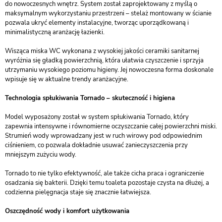
do nowoczesnych wnętrz. System został zaprojektowany z myślą o
maksymalnym wykorzystaniu przestrzeni – stelaż montowany w ścianie
pozwala ukryć elementy instalacyjne, tworząc uporządkowaną i
minimalistyczną aranżację łazienki.
Wisząca miska WC wykonana z wysokiej jakości ceramiki sanitarnej
wyróżnia się gładką powierzchnią, która ułatwia czyszczenie i sprzyja
utrzymaniu wysokiego poziomu higieny. Jej nowoczesna forma doskonale
wpisuje się w aktualne trendy aranżacyjne.
Technologia spłukiwania Tornado – skuteczność i higiena
Model wyposażony został w system spłukiwania Tornado, który
zapewnia intensywne i równomierne oczyszczanie całej powierzchni miski.
Strumień wody wprowadzany jest w ruch wirowy pod odpowiednim
ciśnieniem, co pozwala dokładnie usuwać zanieczyszczenia przy
mniejszym zużyciu wody.
Tornado to nie tylko efektywność, ale także cicha praca i ograniczenie
osadzania się bakterii. Dzięki temu toaleta pozostaje czysta na dłużej, a
codzienna pielęgnacja staje się znacznie łatwiejsza.
Oszczędność wody i komfort użytkowania