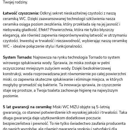
Twojej rodziny.
Łatwość czyszczenia:
Odkryj sekret nieskazitelnej czystości z naszą
ceramiką WC. Dzięki zaawansowanej technologii szkliwienia nasza
ceramika osiąga poziom zeszklenia, który przekłada się na jej jasność i
niebywałą gładkość. Efekt? Powierzchnia, która nie tylko błyszczy
elegancją, ale również zapewnia nieporównywalną łatwość w utrzymaniu
czystości. Inwestuj w trwałość i niezawodność, wybierając naszą ceramikę
WC - idealne połączenie stylu i funkcjonalności.
System Tornado:
Najnowsza na rynku technologia Tornado to system
wirowego spłukiwania wody. Sprawia, że miska zostaje w pełni
oczyszczonaz mniejszym zużyciem wody. Dzięki bezkołnierzowej
konstrukcji, woda rozprowadzana jest równomiernie po całej powierzchni
miski, co zapewnia skuteczne spłukiwanie i eliminuje miejsca, w których
mogłyby gromadzić się bakterie. Ta innowacja sprawia, że czyszczenie
staje się prostsze, a Twoja toaleta zachowuje higienę na najwyższym
poziomie.
5 lat gwarancji na ceramikę:
Miski WC MIZU objęte są 5-letnią
gwarancją, co stanowi potwierdzenie ich wysokiej jakości i trwałości. Taka
długa gwarancja daje użytkownikom dodatkowe poczucie
bezpieczeństwa i pewność. To nie tylko świadectwo zaufania producenta
do swoich wyrobów, ale również gwarancja spokoju i satysfakcji dla