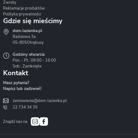
Zwroty
Reklamacje produktów
Polityka prywatności
Gdzie się mieścimy
dom-lazienka.pl
Hydrostop
Inea
Invena
Baśniowa 3a
05-805
Otrębusy
Godziny otwarcia
Pon. - Pt.: 08:00 - 16:00
Sob.: Zamknięte
Kontakt
Liveno
Loge Garden
Massi
Masz pytania?
Napisz lub zadzwoń!
zamowienia@dom-lazienka.pl
22 734 34 35
Mazur
Metal-Hurt
Moel
Bath&Spa
Znajdź nas na