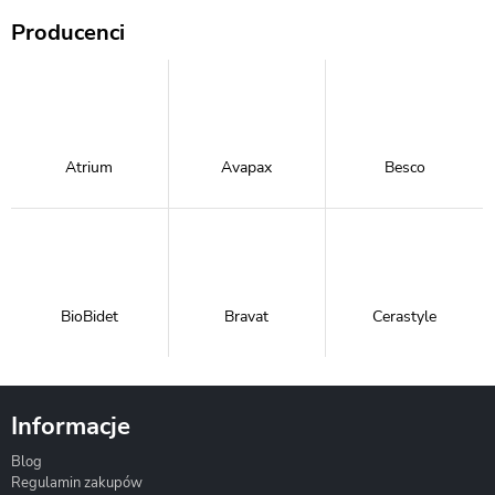
Producenci
Atrium
Avapax
Besco
BioBidet
Bravat
Cerastyle
Informacje
Blog
Corsan
Gante
Hydrosan
Regulamin zakupów