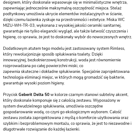
designem, który doskonale wpasowuje się w minimalistyczne wnętrza,
zapewniając jednocześnie maksymalną oszczędność miejsca. Stelaż
podtynkowy umożliwia ukrycie elementów instalacyjnych w ścianie,
dzięki czemu łazienka zyskuje na przestronności i estetyce. Miska WC
MIZU-WH-TR-03, wykonana z wysokiej jakości ceramiki sanitarnej,
gwarantuje nie tylko elegancki wygląd, ale także łatwość czyszczenia i
higienę, co sprawia, że jest to doskonały wybór do nowoczesnych wnętrz.
Dodatkowym atutem tego modelu jest zastosowany system Rimless,
który rewolucjonizuje sposób spłukiwania toalety. Dzięki
innowacyjnej, bezkołnierzowej konstrukcji, woda jest równomiernie
rozprowadzana po całej powierzchni miski, co
zapewnia skuteczne i dokładne spłukiwanie. Specjalnie zaprojektowana
technologia eliminacji miejsc, w których mogą gromadzić się bakterie,
gwarantuje wysoki poziom higieny.
Przycisk
Geberit Delta 50
w kolorze czarnym stanowi subtelny akcent,
który doskonale komponuje się z całością zestawu. Wyposażony w
system dwudzielnego spłukiwania, umożliwia oszczędne
gospodarowanie wodą, co czyni go ekologicznym wyborem. Całość
zestawu została zaprojektowana z myślą o komforcie użytkowania oraz
szybkim i bezproblemowym montażu, co sprawia, że jest to niezawodne i
długotrwałe rozwiązanie do każdej łazienki.