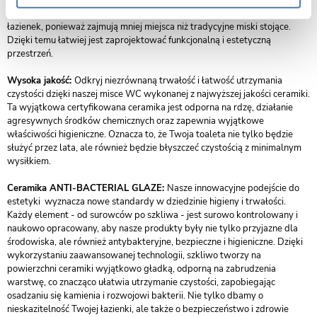
jakości ceramiki, są nie tylko funkcjonalne, ale również stanowią element
dekoracyjny. Miski WC MIZU są idealnym rozwiązaniem dla małych
łazienek, ponieważ zajmują mniej miejsca niż tradycyjne miski stojące.
Dzięki temu łatwiej jest zaprojektować funkcjonalną i estetyczną
przestrzeń.
Wysoka jakość:
Odkryj niezrównaną trwałość i łatwość utrzymania
czystości dzięki naszej misce WC wykonanej z najwyższej jakości ceramiki.
Ta wyjątkowa certyfikowana ceramika jest odporna na rdzę, działanie
agresywnych środków chemicznych oraz zapewnia wyjątkowe
właściwości higieniczne. Oznacza to, że Twoja toaleta nie tylko będzie
służyć przez lata, ale również będzie błyszczeć czystością z minimalnym
wysiłkiem.
Ceramika ANTI-BACTERIAL GLAZE:
Nasze innowacyjne podejście do
estetyki wyznacza nowe standardy w dziedzinie higieny i trwałości.
Każdy element - od surowców po szkliwa - jest surowo kontrolowany i
naukowo opracowany, aby nasze produkty były nie tylko przyjazne dla
środowiska, ale również antybakteryjne, bezpieczne i higieniczne. Dzięki
wykorzystaniu zaawansowanej technologii, szkliwo tworzy na
powierzchni ceramiki wyjątkowo gładką, odporną na zabrudzenia
warstwę, co znacząco ułatwia utrzymanie czystości, zapobiegając
osadzaniu się kamienia i rozwojowi bakterii. Nie tylko dbamy o
nieskazitelność Twojej łazienki, ale także o bezpieczeństwo i zdrowie