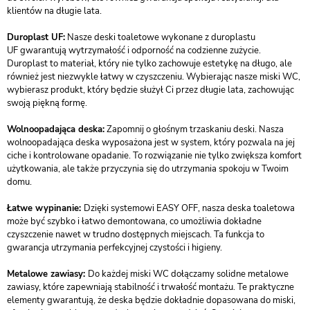
klientów na długie lata.
Duroplast UF:
Nasze deski toaletowe wykonane z duroplastu
UF gwarantują wytrzymałość i odporność na codzienne zużycie.
Duroplast to materiał, który nie tylko zachowuje estetykę na długo, ale
również jest niezwykle łatwy w czyszczeniu. Wybierając nasze miski WC,
wybierasz produkt, który będzie służył Ci przez długie lata, zachowując
swoją piękną formę.
Wolnoopadająca deska:
Zapomnij o głośnym trzaskaniu deski. Nasza
wolnoopadająca deska wyposażona jest w system, który pozwala na jej
ciche i kontrolowane opadanie. To rozwiązanie nie tylko zwiększa komfort
użytkowania, ale także przyczynia się do utrzymania spokoju w Twoim
domu.
Łatwe wypinanie:
Dzięki systemowi EASY OFF, nasza deska toaletowa
może być szybko i łatwo demontowana, co umożliwia dokładne
czyszczenie nawet w trudno dostępnych miejscach. Ta funkcja to
gwarancja utrzymania perfekcyjnej czystości i higieny.
Metalowe zawiasy:
Do każdej miski WC dołączamy solidne metalowe
zawiasy, które zapewniają stabilność i trwałość montażu. Te praktyczne
elementy gwarantują, że deska będzie dokładnie dopasowana do miski,