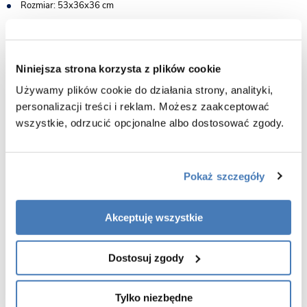
Rozmiar: 53x36x36 cm
Montaż: wisząca
System spłukiwania: Tornado - bezrantowy
Materiał: ceramika sanitarna
Niniejsza strona korzysta z plików cookie
Kolor miski: biały
Używamy plików cookie do działania strony, analityki,
Materiał deski: duroplast UF
personalizacji treści i reklam. Możesz zaakceptować
Rodzaj deski: wolnoopadająca
wszystkie, odrzucić opcjonalne albo dostosować zgody.
Kolor deski: biały
Wersja slim: tak
Łatwe wypinanie: tak
Pokaż szczegóły
Gwarancja: 5 lat
Miska wisząca MIZU-WH-TR-03
Akceptuję wszystkie
Zalety produktu:
Dostosuj zgody
Estetyka i design:
Miski podwieszane charakteryzują się nowoczesnym i
eleganckim wyglądem. Ich minimalistyczny design sprawia, że łazienka
wydaje się większa i bardziej przestronna. Dzięki zastosowaniu wysokiej
Tylko niezbędne