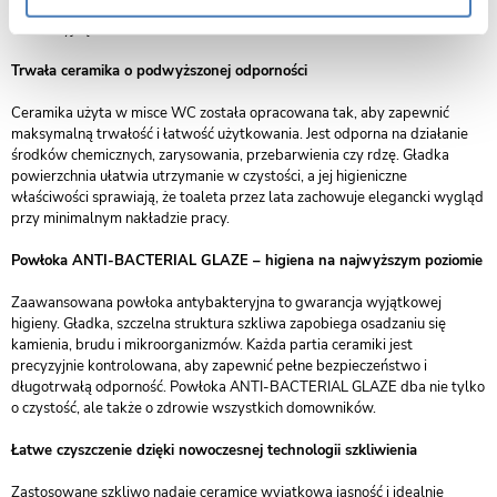
ceramika sprawia, że misa pełni funkcję zarówno praktyczną, jak i
dekoracyjną.
Trwała ceramika o podwyższonej odporności
Ceramika użyta w misce WC została opracowana tak, aby zapewnić
maksymalną trwałość i łatwość użytkowania. Jest odporna na działanie
środków chemicznych, zarysowania, przebarwienia czy rdzę. Gładka
powierzchnia ułatwia utrzymanie w czystości, a jej higieniczne
właściwości sprawiają, że toaleta przez lata zachowuje elegancki wygląd
przy minimalnym nakładzie pracy.
Powłoka ANTI-BACTERIAL GLAZE – higiena na najwyższym poziomie
Zaawansowana powłoka antybakteryjna to gwarancja wyjątkowej
higieny. Gładka, szczelna struktura szkliwa zapobiega osadzaniu się
kamienia, brudu i mikroorganizmów. Każda partia ceramiki jest
precyzyjnie kontrolowana, aby zapewnić pełne bezpieczeństwo i
długotrwałą odporność. Powłoka ANTI-BACTERIAL GLAZE dba nie tylko
o czystość, ale także o zdrowie wszystkich domowników.
Łatwe czyszczenie dzięki nowoczesnej technologii szkliwienia
Zastosowane szkliwo nadaje ceramice wyjątkową jasność i idealnie