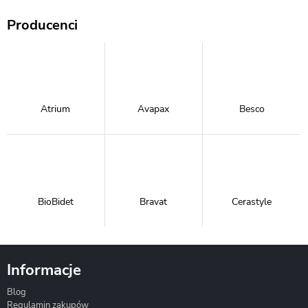
Producenci
Atrium
Avapax
Besco
BioBidet
Bravat
Cerastyle
Informacje
Blog
Corsan
Gante
Hydrosan
Regulamin zakupów