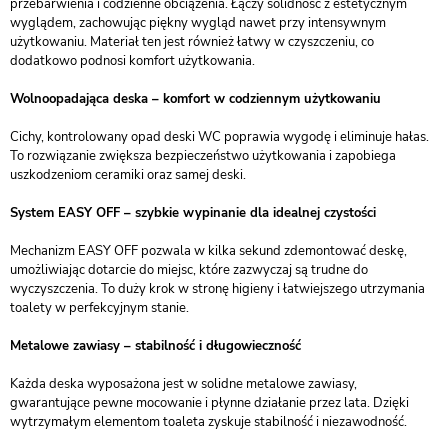
przebarwienia i codzienne obciążenia. Łączy solidność z estetycznym
wyglądem, zachowując piękny wygląd nawet przy intensywnym
użytkowaniu. Materiał ten jest również łatwy w czyszczeniu, co
dodatkowo podnosi komfort użytkowania.
Wolnoopadająca deska – komfort w codziennym użytkowaniu
Cichy, kontrolowany opad deski WC poprawia wygodę i eliminuje hałas.
To rozwiązanie zwiększa bezpieczeństwo użytkowania i zapobiega
uszkodzeniom ceramiki oraz samej deski.
System EASY OFF – szybkie wypinanie dla idealnej czystości
Mechanizm EASY OFF pozwala w kilka sekund zdemontować deskę,
umożliwiając dotarcie do miejsc, które zazwyczaj są trudne do
wyczyszczenia. To duży krok w stronę higieny i łatwiejszego utrzymania
toalety w perfekcyjnym stanie.
Metalowe zawiasy – stabilność i długowieczność
Każda deska wyposażona jest w solidne metalowe zawiasy,
gwarantujące pewne mocowanie i płynne działanie przez lata. Dzięki
wytrzymałym elementom toaleta zyskuje stabilność i niezawodność.