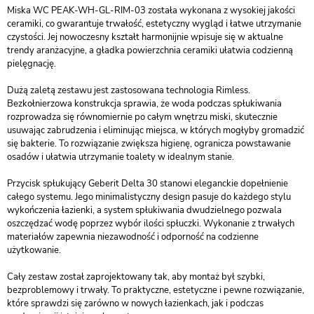
Miska WC PEAK-WH-GL-RIM-03 została wykonana z wysokiej jakości
ceramiki, co gwarantuje trwałość, estetyczny wygląd i łatwe utrzymanie
czystości. Jej nowoczesny kształt harmonijnie wpisuje się w aktualne
trendy aranżacyjne, a gładka powierzchnia ceramiki ułatwia codzienną
pielęgnację.
Dużą zaletą zestawu jest zastosowana technologia Rimless.
Bezkołnierzowa konstrukcja sprawia, że woda podczas spłukiwania
rozprowadza się równomiernie po całym wnętrzu miski, skutecznie
usuwając zabrudzenia i eliminując miejsca, w których mogłyby gromadzić
się bakterie. To rozwiązanie zwiększa higienę, ogranicza powstawanie
osadów i ułatwia utrzymanie toalety w idealnym stanie.
Przycisk spłukujący Geberit Delta 30 stanowi eleganckie dopełnienie
całego systemu. Jego minimalistyczny design pasuje do każdego stylu
wykończenia łazienki, a system spłukiwania dwudzielnego pozwala
oszczędzać wodę poprzez wybór ilości spłuczki. Wykonanie z trwałych
materiałów zapewnia niezawodność i odporność na codzienne
użytkowanie.
Cały zestaw został zaprojektowany tak, aby montaż był szybki,
bezproblemowy i trwały. To praktyczne, estetyczne i pewne rozwiązanie,
które sprawdzi się zarówno w nowych łazienkach, jak i podczas