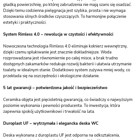
gładką powierzchnię, po której zabrudzenia nie mają szans się osadzać.
Dzięki temu codzienna pielęgnacja jest szybka, prosta i nie wymaga
stosowania silnych środków czyszczących. To harmonijne połączenie
estetyki i praktyczności.
System Rimless 4.0 – rewolucja w czystości i efektywności
Nowoczesna technologia Rimless 4.0 eliminuje kołnierz wewnętrzny,
dzięki czemu spłukiwanie jest znacznie dokładniejsze. Woda
rozprowadzana jest równomiernie po całej misce, a brak trudno
dostępnych zakamarków redukuje rozwój bakterii i ułatwia utrzymanie
toalety w idealnym stanie. Dodatkowo system zużywa mniej wody, co
przekłada się na oszczędności i ekologiczne działanie.
5 lat gwarancji – potwierdzona jakość i bezpieczeństwo
Ceramika objęta jest pięcioletnią gwarancją, co świadczy o najwyższym
poziomie wykonania i pewności producenta. To inwestycja, która
zapewnia spokój użytkownikowi i trwałość na lata.
Duroplast UF – wytrzymała i elegancka deska WC
Deska wykonana z duroplastu UF jest odporna na odkształcenia,