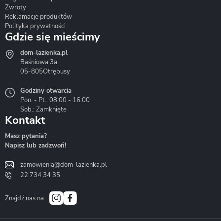
Zwroty
Reklamacje produktów
Polityka prywatności
Gdzie się mieścimy
dom-lazienka.pl
Hydrostop
Inea
Invena
Baśniowa 3a
05-805
Otrębusy
Godziny otwarcia
Pon. - Pt.: 08:00 - 16:00
Sob.: Zamknięte
Kontakt
Liveno
Loge Garden
Massi
Masz pytania?
Napisz lub zadzwoń!
zamowienia@dom-lazienka.pl
22 734 34 35
Mazur
Metal-Hurt
Moel
Bath&Spa
Znajdź nas na