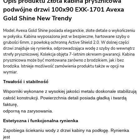
Opis produktu Złota kabina prysznicowa
podwójne drzwi 100x90 EXK-1701 Avexa
Gold Shine New Trendy
Model Avexa Gold Shine posiada eleganckie, złote detale o wykończeniu
w połysku. Kabina wyposażona jest w bezpieczne, hartowane szyby o
grubości 6mm, z powłoką ochronną Active Shield 2.0. W dolnej części
drzwi znajduje się rynienka, odprowadzająca wodę z szyby do wewnątrz
strefy prysznicowej. Kolekcja objęta 7-letnim okresem gwarancji. Kabina
prysznicowa może być montowana zarówno z brodzikiem, jak i bez
brodzika. Istnieje możliwość zamówienia produktu także w opcji na
wymiar.
Trwałość i stabilność
Wsporniki wykonane z wysokiej jakości metalu doskonale stabilizują
całość konstrukcji. Powierzchnia detali posiada gładką i twardą
fakturę,
odporną na zarysowania.
Estetyczna i funkcjonalna rynienka
Zapobiega ściekaniu wody z drzwi kabiny na podłogę. Rynienka
jest