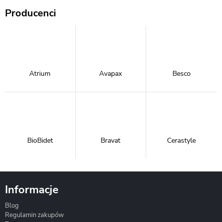
Producenci
Atrium
Avapax
Besco
BioBidet
Bravat
Cerastyle
Informacje
Blog
Corsan
Gante
Hydrosan
Regulamin zakupów