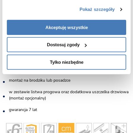
Pokaż szczegóły
drzwi otwierane uchylne podwójne
wykończenie złoty połysk
Akceptuję wszystkie
ścianka stała wraz ze solidnym eleganckim wspornikiem
szkło zabezpieczone powłoką Active Shield 2.0 (zapobiega
Dostosuj zgody
osadzaniu kamienia)
Tylko niezbędne
rynienka przy dolnej krawędzi drzwi od wewnętrznej strony
zapobiegająca ściekaniu wody
montaż na brodziku lub posadzce
w zestawie listwa progowa oraz dodatkowa uszczelka drzwiowa
(montaż opcjonalny)
gwarancja 7 lat