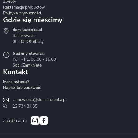
Zwroty
Reklamacje produktów
Polityka prywatności
Gdzie się mieścimy
dom-lazienka.pl
Hydrostop
Inea
Invena
Baśniowa 3a
05-805
Otrębusy
Godziny otwarcia
Pon. - Pt.: 08:00 - 16:00
Sob.: Zamknięte
Kontakt
Liveno
Loge Garden
Massi
Masz pytania?
Napisz lub zadzwoń!
zamowienia@dom-lazienka.pl
22 734 34 35
Mazur
Metal-Hurt
Moel
Bath&Spa
Znajdź nas na