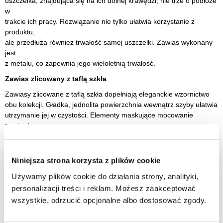
uszczelka, znajdująca się na ich dolnej krawędzi, nie trze o podłoże
w
trakcie ich pracy. Rozwiązanie nie tylko ułatwia korzystanie z
produktu,
ale przedłuża również trwałość samej uszczelki. Zawias wykonany
jest
z metalu, co zapewnia jego wieloletnią trwałość.
Zawias zlicowany z taflą szkła
Zawiasy zlicowane z taflą szkła dopełniają eleganckie wzornictwo
obu kolekcji. Gładka, jednolita powierzchnia wewnątrz szyby ułatwia
utrzymanie jej w czystości. Elementy maskujące mocowanie
zawiasów
posiadają taką samą kolorystykę, jak pozostałe detale.
Cechy kabiny prysznicowej 100x90 Avexa Gold Brushed New
Niniejsza strona korzysta z plików cookie
Trendy:
Używamy plików cookie do działania strony, analityki,
wymiary 100 cm lewy bok x 90 cm prawy bok
personalizacji treści i reklam. Możesz zaakceptować
wszystkie, odrzucić opcjonalne albo dostosować zgody.
wysokość 200 cm
szkło hartowane o grubości 6mm