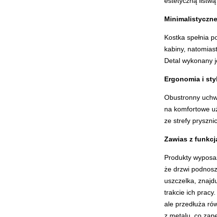
estetyczną listw
Minimalistyczn
Kostka spełnia po
kabiny, natomiast
Detal wykonany je
Ergonomia i sty
Obustronny uchwy
na komfortowe uż
ze strefy pryszn
Zawias z funkc
Produkty wyposaż
że drzwi podnoszą
uszczelka, znajdu
trakcie ich pracy
ale przedłuża ró
z metalu, co zape