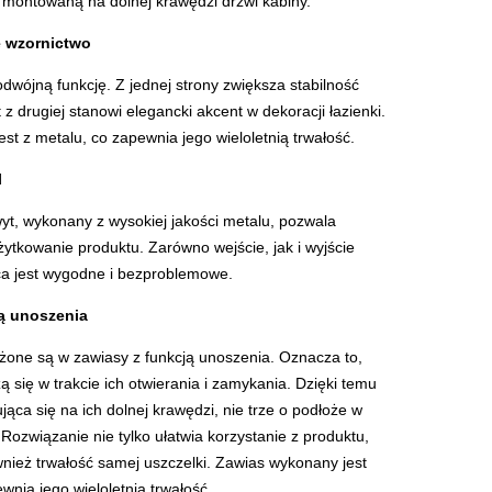
ą montowaną na dolnej krawędzi drzwi kabiny.
e wzornictwo
dwójną funkcję. Z jednej strony zwiększa stabilność
 z drugiej stanowi elegancki akcent w dekoracji łazienki.
st z metalu, co zapewnia jego wieloletnią trwałość.
l
t, wykonany z wysokiej jakości metalu, pozwala
ytkowanie produktu. Zarówno wejście, jak i wyjście
ica jest wygodne i bezproblemowe.
ją unoszenia
one są w zawiasy z funkcją unoszenia. Oznacza to,
 się w trakcie ich otwierania i zamykania. Dzięki temu
jąca się na ich dolnej krawędzi, nie trze o podłoże w
. Rozwiązanie nie tylko ułatwia korzystanie z produktu,
wnież trwałość samej uszczelki. Zawias wykonany jest
wnia jego wieloletnią trwałość.