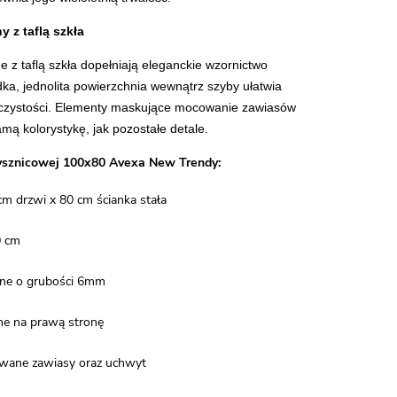
 z taflą szkła
e z taflą szkła dopełniają eleganckie wzornictwo
dka, jednolita powierzchnia wewnątrz szyby ułatwia
w czystości. Elementy maskujące mocowanie zawiasów
mą kolorystykę, jak pozostałe detale.
ysznicowej 100x80 Avexa New Trendy:
m drzwi x 80 cm ścianka stała
0 cm
ane o grubości 6mm
ne na prawą stronę
owane zawiasy oraz uchwyt