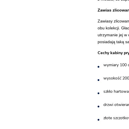
Zawias zlicowany
Zawiasy zlicowan
obu kolekcji. Gła
utrzymanie jej 
posiadają taką sa
Cechy kabiny pr
wymiary 100 c
wysokość 20
szkło hartow
drzwi otwiera
złote szczotk