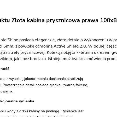
uktu Złota kabina prysznicowa prawa 100x
ld Shine posiada eleganckie, złote detale o wykończeniu w p
ci 6mm, z powłoką ochronną Active Shield 2.0. W dolnej części
trz strefy prysznicowej. Kolekcja objęta 7-letnim okresem g
ikiem, jak i bez brodzika. Istnieje możliwość zamówienia prod
ilność
ne z wysokiej jakości metalu doskonale stabilizują
i. Powierzchnia detali posiada gładką i twardą fakturę,
sowania.
nkcjonalna rynienka
niu wody z drzwi kabiny na podłogę. Rynienka jest