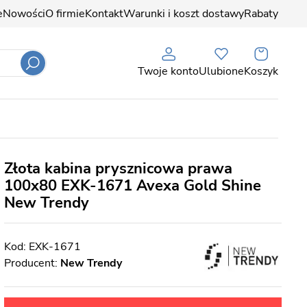
e
Nowości
O firmie
Kontakt
Warunki i koszt dostawy
Rabaty
Twoje konto
Ulubione
Koszyk
Złota kabina prysznicowa prawa
100x80 EXK-1671 Avexa Gold Shine
New Trendy
EXK-1671
Producent:
New Trendy