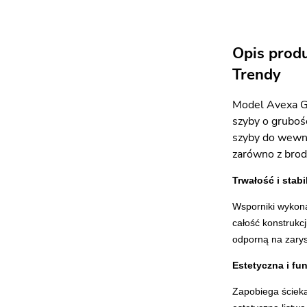
Opis prod
Trendy
Model Avexa Go
szyby o gruboś
szyby do wewną
zarówno z brodz
Trwałość i stab
Wsporniki wykona
całość konstrukcj
odporną na zary
Estetyczna i fu
Zapobiega ścieka