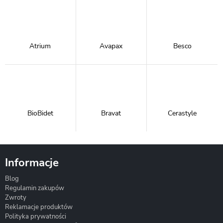
Atrium
Avapax
Besco
BioBidet
Bravat
Cerastyle
Informacje
Blog
Corsan
Gante
Hydrosan
Regulamin zakupów
Zwroty
Reklamacje produktów
Polityka prywatności