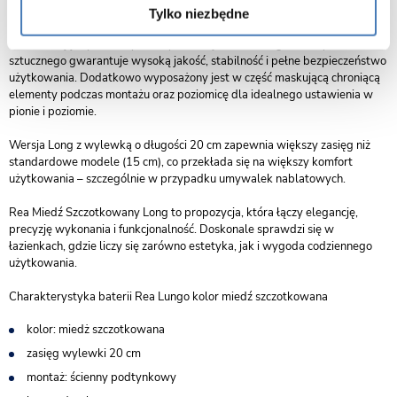
Model przeznaczony jest do montażu ściennego i został wyposażony w
Tylko niezbędne
system zabudowy Box, który znacząco ułatwia instalację oraz późniejszą
konserwację. System wykonany z mosiądzu i trwałego tworzywa
sztucznego gwarantuje wysoką jakość, stabilność i pełne bezpieczeństwo
użytkowania. Dodatkowo wyposażony jest w część maskującą chroniącą
elementy podczas montażu oraz poziomicę dla idealnego ustawienia w
pionie i poziomie.
Wersja Long z wylewką o długości 20 cm zapewnia większy zasięg niż
standardowe modele (15 cm), co przekłada się na większy komfort
użytkowania – szczególnie w przypadku umywalek nablatowych.
Rea Miedź Szczotkowany Long to propozycja, która łączy elegancję,
precyzję wykonania i funkcjonalność. Doskonale sprawdzi się w
łazienkach, gdzie liczy się zarówno estetyka, jak i wygoda codziennego
użytkowania.
Charakterystyka baterii Rea Lungo kolor miedź szczotkowana
kolor: miedż szczotkowana
zasięg wylewki 20 cm
montaż: ścienny podtynkowy