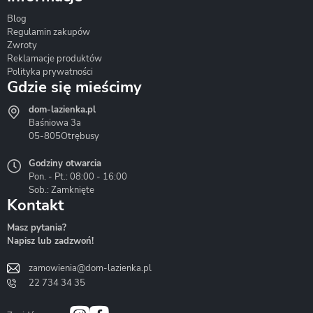
Blog
Corsan
Gante
Hydrosan
Regulamin zakupów
Zwroty
Reklamacje produktów
Polityka prywatności
Gdzie się mieścimy
dom-lazienka.pl
Hydrostop
Inea
Invena
Baśniowa 3a
05-805
Otrębusy
Godziny otwarcia
Pon. - Pt.: 08:00 - 16:00
Sob.: Zamknięte
Kontakt
Liveno
Loge Garden
Massi
Masz pytania?
Napisz lub zadzwoń!
zamowienia@dom-lazienka.pl
22 734 34 35
Mazur
Metal-Hurt
Moel
Bath&Spa