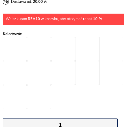
Dostawa od:
20,00
Wpisz kupon
REA10
w koszyku, aby otrzymać rabat
10 %