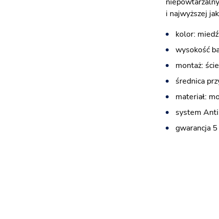
niepowtarzalny
i najwyższej ja
kolor: miedź
wysokość ba
montaż: ści
średnica prz
materiał: m
system Anti
gwarancja 5 