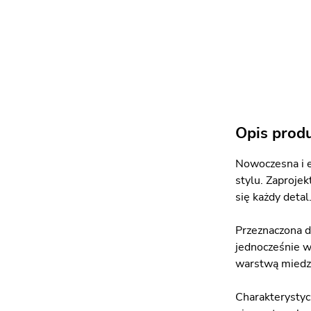
Opis prod
Nowoczesna i e
stylu. Zaproje
się każdy detal
Przeznaczona d
jednocześnie w
warstwą miedzi
Charakterystyc