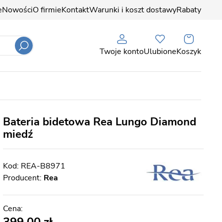
e
Nowości
O firmie
Kontakt
Warunki i koszt dostawy
Rabaty
Twoje konto
Ulubione
Koszyk
Bateria bidetowa Rea Lungo Diamond
miedź
REA-B8971
Producent:
Rea