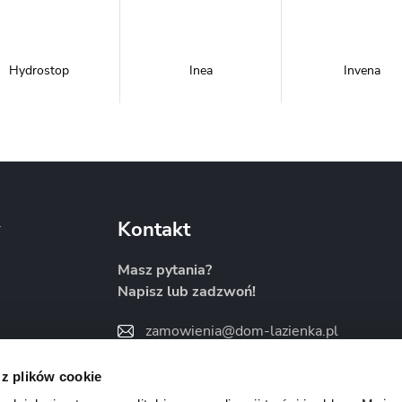
Hydrostop
Inea
Invena
Metal-Hurt
Moel
New Trendy
y
Kontakt
Masz pytania?
Napisz lub zadzwoń!
Sanitti
Savana
Skiendi
zamowienia@dom-lazienka.pl
22 734 34 35
:00
 z plików cookie
Znajdź nas na