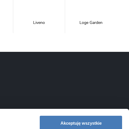
Liveno
Loge Garden
NewTrendy
Novoterm
Inwestycje
Swiac
Swiss Liniger
Akceptuję wszystkie