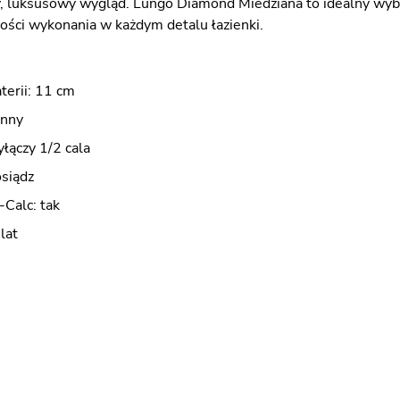
, luksusowy wygląd. Lungo Diamond Miedziana to idealny wybór 
kości wykonania w każdym detalu łazienki.
terii: 11 cm
enny
yłączy 1/2 cala
osiądz
-Calc: tak
lat