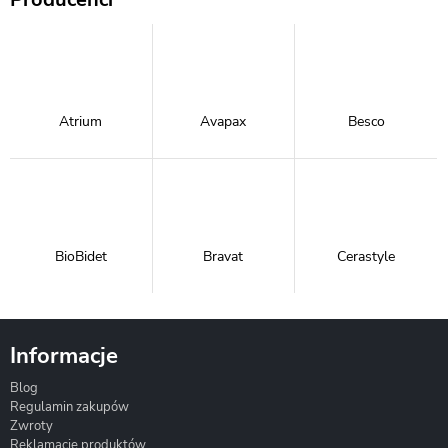
Atrium
Avapax
Besco
BioBidet
Bravat
Cerastyle
Informacje
Blog
Corsan
Gante
Hydrosan
Regulamin zakupów
Zwroty
Reklamacje produktów