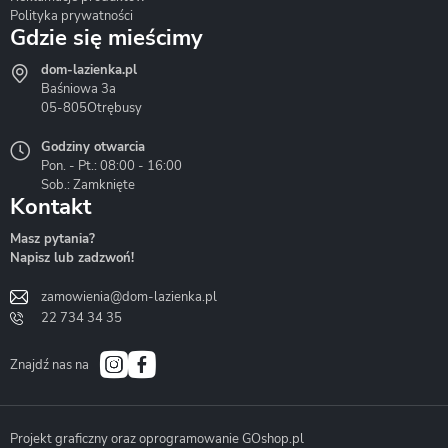
Polityka prywatności
Gdzie się mieścimy
dom-lazienka.pl
Hydrostop
Inea
Invena
Baśniowa 3a
05-805
Otrębusy
Godziny otwarcia
Pon. - Pt.: 08:00 - 16:00
Sob.: Zamknięte
Kontakt
Liveno
Loge Garden
Massi
Masz pytania?
Napisz lub zadzwoń!
zamowienia@dom-lazienka.pl
22 734 34 35
Mazur
Metal-Hurt
Moel
Bath&Spa
Znajdź nas na
Projekt graficzny oraz oprogramowanie GOshop.pl