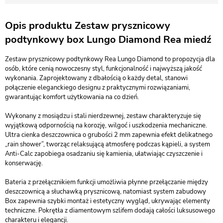
Opis produktu Zestaw prysznicowy
podtynkowy box Lungo Diamond Rea miedź
Zestaw prysznicowy podtynkowy Rea Lungo Diamond to propozycja dla
osób, które cenią nowoczesny styl, funkcjonalność i najwyższą jakość
wykonania. Zaprojektowany z dbałością o każdy detal, stanowi
połączenie eleganckiego designu z praktycznymi rozwiązaniami,
gwarantując komfort użytkowania na co dzień.
Wykonany z mosiądzu i stali nierdzewnej, zestaw charakteryzuje się
wyjątkową odpornością na korozję, wilgoć i uszkodzenia mechaniczne.
Ultra cienka deszczownica o grubości 2 mm zapewnia efekt delikatnego
„rain shower”, tworząc relaksującą atmosferę podczas kąpieli, a system
Anti-Calc zapobiega osadzaniu się kamienia, ułatwiając czyszczenie i
konserwację.
Bateria z przełącznikiem funkcji umożliwia płynne przełączanie między
deszczownicą a słuchawką prysznicową, natomiast system zabudowy
Box zapewnia szybki montaż i estetyczny wygląd, ukrywając elementy
techniczne. Pokrętła z diamentowym szlifem dodają całości luksusowego
charakteru i elegancji.