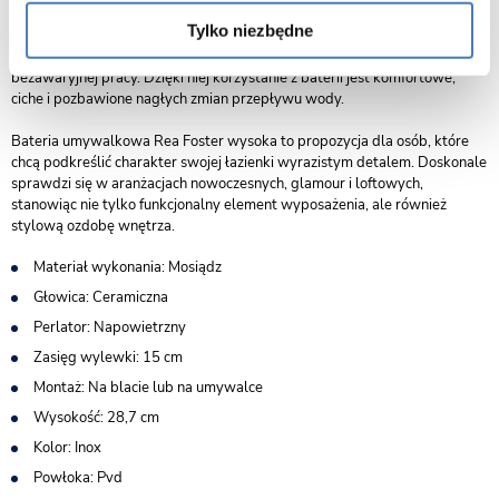
Tylko niezbędne
Za płynną i precyzyjną regulację temperatury oraz natężenia strumienia
odpowiada ceramiczna głowica, znana z wysokiej szczelności i
bezawaryjnej pracy. Dzięki niej korzystanie z baterii jest komfortowe,
ciche i pozbawione nagłych zmian przepływu wody.
Bateria umywalkowa Rea Foster wysoka to propozycja dla osób, które
chcą podkreślić charakter swojej łazienki wyrazistym detalem. Doskonale
sprawdzi się w aranżacjach nowoczesnych, glamour i loftowych,
stanowiąc nie tylko funkcjonalny element wyposażenia, ale również
stylową ozdobę wnętrza.
Materiał wykonania: Mosiądz
Głowica: Ceramiczna
Perlator: Napowietrzny
Zasięg wylewki: 15 cm
Montaż: Na blacie lub na umywalce
Wysokość: 28,7 cm
Kolor: Inox
Powłoka: Pvd