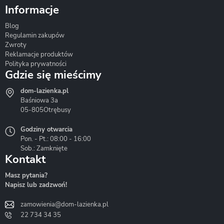
Informacje
Blog
Corsan
Gante
Hydrosan
Regulamin zakupów
Zwroty
Reklamacje produktów
Polityka prywatności
Gdzie się mieścimy
dom-lazienka.pl
Hydrostop
Inea
Invena
Baśniowa 3a
05-805
Otrębusy
Godziny otwarcia
Pon. - Pt.: 08:00 - 16:00
Sob.: Zamknięte
Kontakt
Liveno
Loge Garden
Massi
Masz pytania?
Napisz lub zadzwoń!
zamowienia@dom-lazienka.pl
22 734 34 35