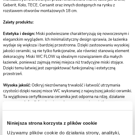
Geberit, Koło, TECE, Cersanit oraz innych dostępnych na rynku z
rozstawem otworów montażowych 18 cm.
Zalety produktu:
Estetyka i design:
Miski podwieszane charakteryzują się nowoczesnym i
eleganckim wyglądem. Ich minimalistyczny design sprawia, że łazienka
wydaje się większa i bardziej przestronna. Dzięki zastosowaniu wysokiej
jakości ceramiki, są nie tylko funkcjonalne, ale również stanowią element
dekoracyjny. Miski WC FLOW są idealnym rozwiązaniem dla małych
łazienek, ponieważ zajmują mniej miejsca niż tradycyjne miski stojące.
Dzięki temu łatwiej jest zaprojektować funkcjonalną i estetyczną
przestrzeń.
Wysoka jakość:
Odkryj niezrównaną trwałość i łatwość utrzymania
czystości dzięki naszej misce WC wykonanej z najwyższej jakości ceramiki.
Ta wyjątkowa certyfikowana ceramika jest odporna na rdzę, działanie
agresywnych środków chemicznych oraz zapewnia wyjątkowe
właściwości higieniczne. Oznacza to, że Twoja toaleta nie tylko będzie
służyć przez lata, ale również będzie błyszczeć czystością z minimalnym
wysiłkiem.
Niniejsza strona korzysta z plików cookie
Ceramika ANTI-BACTERIAL GLAZE:
Nasze innowacyjne podejście do
Używamy plików cookie do działania strony, analityki,