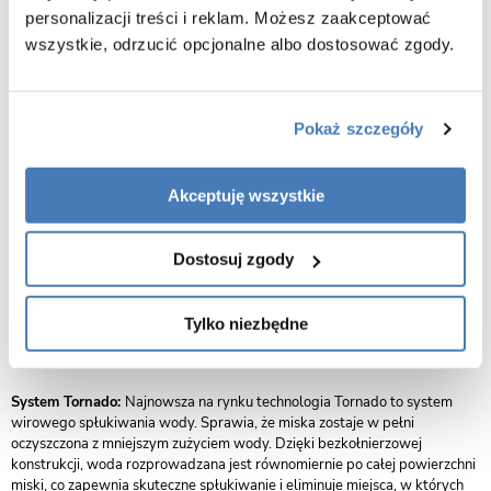
estetyki wyznacza nowe standardy w dziedzinie higieny i trwałości.
personalizacji treści i reklam. Możesz zaakceptować
Każdy element - od surowców po szkliwa - jest surowo kontrolowany i
wszystkie, odrzucić opcjonalne albo dostosować zgody.
naukowo opracowany, aby nasze produkty były nie tylko przyjazne dla
środowiska, ale również antybakteryjne, bezpieczne i higieniczne. Dzięki
wykorzystaniu zaawansowanej technologii, szkliwo tworzy na
powierzchni ceramiki wyjątkowo gładką, odporną na zabrudzenia
Pokaż szczegóły
warstwę, co znacząco ułatwia utrzymanie czystości, zapobiegając
osadzaniu się kamienia i rozwojowi bakterii. Nie tylko dbamy o
nieskazitelność Twojej łazienki, ale także o bezpieczeństwo i zdrowie
Twojej rodziny.
Akceptuję wszystkie
Łatwość czyszczenia:
Odkryj sekret nieskazitelnej czystości z naszą
ceramiką WC. Dzięki zaawansowanej technologii szkliwienia nasza
Dostosuj zgody
ceramika osiąga poziom zeszklenia, który przekłada się na jej jasność i
niebywałą gładkość. Efekt? Powierzchnia, która nie tylko błyszczy
elegancją, ale również zapewnia nieporównywalną łatwość w utrzymaniu
Tylko niezbędne
czystości. Inwestuj w trwałość i niezawodność, wybierając naszą ceramikę
WC - idealne połączenie stylu i funkcjonalności.
System Tornado:
Najnowsza na rynku technologia Tornado to system
wirowego spłukiwania wody. Sprawia, że miska zostaje w pełni
oczyszczona z mniejszym zużyciem wody. Dzięki bezkołnierzowej
konstrukcji, woda rozprowadzana jest równomiernie po całej powierzchni
miski, co zapewnia skuteczne spłukiwanie i eliminuje miejsca, w których