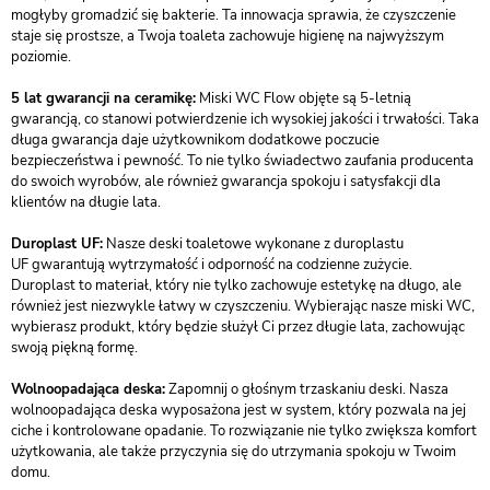
mogłyby gromadzić się bakterie. Ta innowacja sprawia, że czyszczenie
staje się prostsze, a Twoja toaleta zachowuje higienę na najwyższym
poziomie.
5 lat gwarancji na ceramikę:
Miski WC Flow objęte są 5-letnią
gwarancją, co stanowi potwierdzenie ich wysokiej jakości i trwałości. Taka
długa gwarancja daje użytkownikom dodatkowe poczucie
bezpieczeństwa i pewność. To nie tylko świadectwo zaufania producenta
do swoich wyrobów, ale również gwarancja spokoju i satysfakcji dla
klientów na długie lata.
Duroplast UF:
Nasze deski toaletowe wykonane z duroplastu
UF gwarantują wytrzymałość i odporność na codzienne zużycie.
Duroplast to materiał, który nie tylko zachowuje estetykę na długo, ale
również jest niezwykle łatwy w czyszczeniu. Wybierając nasze miski WC,
wybierasz produkt, który będzie służył Ci przez długie lata, zachowując
swoją piękną formę.
Wolnoopadająca deska:
Zapomnij o głośnym trzaskaniu deski. Nasza
wolnoopadająca deska wyposażona jest w system, który pozwala na jej
ciche i kontrolowane opadanie. To rozwiązanie nie tylko zwiększa komfort
użytkowania, ale także przyczynia się do utrzymania spokoju w Twoim
domu.