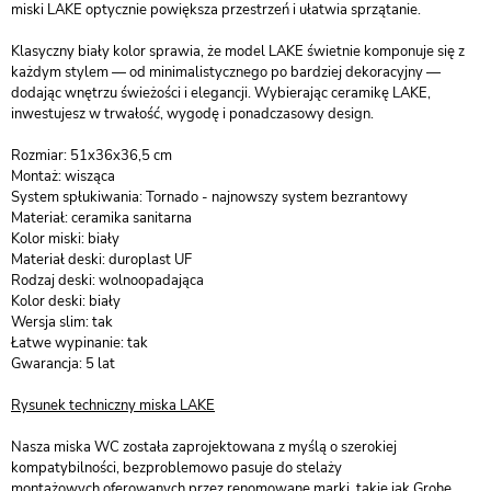
miski LAKE optycznie powiększa przestrzeń i ułatwia sprzątanie.
Klasyczny biały kolor sprawia, że model LAKE świetnie komponuje się z
każdym stylem — od minimalistycznego po bardziej dekoracyjny —
dodając wnętrzu świeżości i elegancji. Wybierając ceramikę LAKE,
inwestujesz w trwałość, wygodę i ponadczasowy design.
Rozmiar: 51x36x36,5 cm
Montaż: wisząca
System spłukiwania: Tornado - najnowszy system bezrantowy
Materiał: ceramika sanitarna
Kolor miski: biały
Materiał deski: duroplast UF
Rodzaj deski: wolnoopadająca
Kolor deski: biały
Wersja slim: tak
Łatwe wypinanie: tak
Gwarancja: 5 lat
Rysunek techniczny miska LAKE
Nasza miska WC została zaprojektowana z myślą o szerokiej
kompatybilności, bezproblemowo pasuje do stelaży
montażowych oferowanych przez renomowane marki, takie jak Grohe,