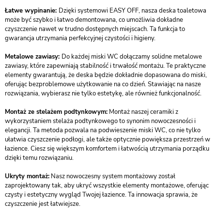
Łatwe wypinanie:
Dzięki systemowi EASY OFF, nasza deska toaletowa
może być szybko i łatwo demontowana, co umożliwia dokładne
czyszczenie nawet w trudno dostępnych miejscach. Ta funkcja to
gwarancja utrzymania perfekcyjnej czystości i higieny.
Metalowe zawiasy:
Do każdej miski WC dołączamy solidne metalowe
zawiasy, które zapewniają stabilność i trwałość montażu. Te praktyczne
elementy gwarantują, że deska będzie dokładnie dopasowana do miski,
oferując bezproblemowe użytkowanie na co dzień. Stawiając na nasze
rozwiązania, wybierasz nie tylko estetykę, ale również funkcjonalność.
Montaż ze stelażem podtynkowym:
Montaż naszej ceramiki z
wykorzystaniem stelaża podtynkowego to synonim nowoczesności i
elegancji. Ta metoda pozwala na podwieszenie miski WC, co nie tylko
ułatwia czyszczenie podłogi, ale także optycznie powiększa przestrzeń w
łazience. Ciesz się większym komfortem i łatwością utrzymania porządku
dzięki temu rozwiązaniu.
Ukryty montaż:
Nasz nowoczesny system montażowy został
zaprojektowany tak, aby ukryć wszystkie elementy montażowe, oferując
czysty i estetyczny wygląd Twojej łazience. Ta innowacja sprawia, że
czyszczenie jest łatwiejsze.