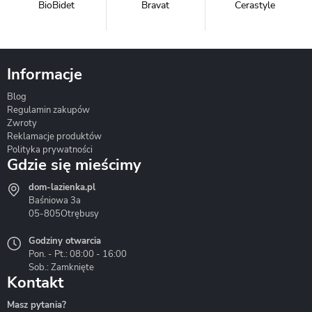
BioBidet
Bravat
Cerastyle
Informacje
Blog
Corsan
Gante
Hydrosan
Regulamin zakupów
Zwroty
Reklamacje produktów
Polityka prywatności
Gdzie się mieścimy
dom-lazienka.pl
Hydrostop
Inea
Invena
Baśniowa 3a
05-805
Otrębusy
Godziny otwarcia
Pon. - Pt.: 08:00 - 16:00
Sob.: Zamknięte
Kontakt
Liveno
Loge Garden
Massi
Masz pytania?