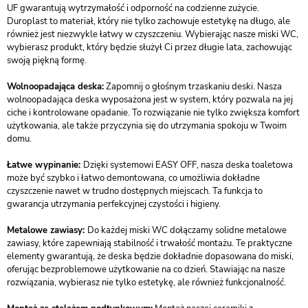
UF gwarantują wytrzymałość i odporność na codzienne zużycie.
Duroplast to materiał, który nie tylko zachowuje estetykę na długo, ale
również jest niezwykle łatwy w czyszczeniu. Wybierając nasze miski WC,
wybierasz produkt, który będzie służył Ci przez długie lata, zachowując
swoją piękną formę.
Wolnoopadająca deska:
Zapomnij o głośnym trzaskaniu deski. Nasza
wolnoopadająca deska wyposażona jest w system, który pozwala na jej
ciche i kontrolowane opadanie. To rozwiązanie nie tylko zwiększa komfort
użytkowania, ale także przyczynia się do utrzymania spokoju w Twoim
domu.
Łatwe wypinanie:
Dzięki systemowi EASY OFF, nasza deska toaletowa
może być szybko i łatwo demontowana, co umożliwia dokładne
czyszczenie nawet w trudno dostępnych miejscach. Ta funkcja to
gwarancja utrzymania perfekcyjnej czystości i higieny.
Metalowe zawiasy:
Do każdej miski WC dołączamy solidne metalowe
zawiasy, które zapewniają stabilność i trwałość montażu. Te praktyczne
elementy gwarantują, że deska będzie dokładnie dopasowana do miski,
oferując bezproblemowe użytkowanie na co dzień. Stawiając na nasze
rozwiązania, wybierasz nie tylko estetykę, ale również funkcjonalność.