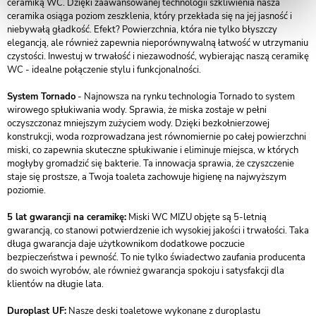
ceramiką WC. Dzięki zaawansowanej technologii szkliwienia nasza
ceramika osiąga poziom zeszklenia, który przekłada się na jej jasność i
niebywałą gładkość. Efekt? Powierzchnia, która nie tylko błyszczy
elegancją, ale również zapewnia nieporównywalną łatwość w utrzymaniu
czystości. Inwestuj w trwałość i niezawodność, wybierając naszą ceramikę
WC - idealne połączenie stylu i funkcjonalności.
System Tornado
- Najnowsza na rynku technologia Tornado to system
wirowego spłukiwania wody. Sprawia, że miska zostaje w pełni
oczyszczonaz mniejszym zużyciem wody. Dzięki bezkołnierzowej
konstrukcji, woda rozprowadzana jest równomiernie po całej powierzchni
miski, co zapewnia skuteczne spłukiwanie i eliminuje miejsca, w których
mogłyby gromadzić się bakterie. Ta innowacja sprawia, że czyszczenie
staje się prostsze, a Twoja toaleta zachowuje higienę na najwyższym
poziomie.
5 lat gwarancji na ceramikę:
Miski WC MIZU objęte są 5-letnią
gwarancją, co stanowi potwierdzenie ich wysokiej jakości i trwałości. Taka
długa gwarancja daje użytkownikom dodatkowe poczucie
bezpieczeństwa i pewność. To nie tylko świadectwo zaufania producenta
do swoich wyrobów, ale również gwarancja spokoju i satysfakcji dla
klientów na długie lata.
Duroplast UF:
Nasze deski toaletowe wykonane z duroplastu