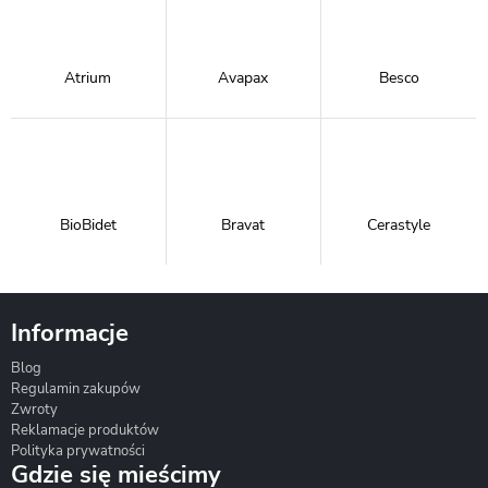
Atrium
Avapax
Besco
BioBidet
Bravat
Cerastyle
Informacje
Blog
Corsan
Gante
Hydrosan
Regulamin zakupów
Zwroty
Reklamacje produktów
Polityka prywatności
Gdzie się mieścimy