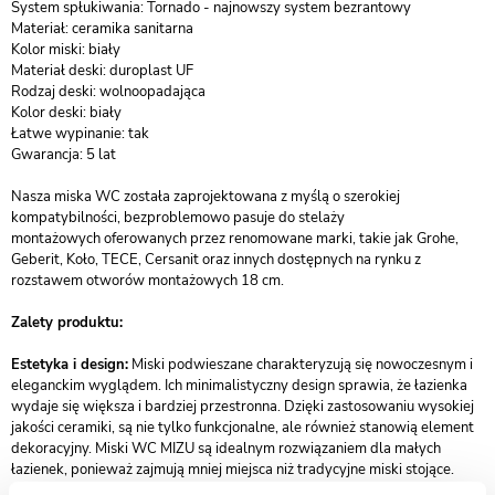
System spłukiwania: Tornado - najnowszy system bezrantowy
Materiał: ceramika sanitarna
Kolor miski: biały
Materiał deski: duroplast UF
Rodzaj deski: wolnoopadająca
Kolor deski: biały
Łatwe wypinanie: tak
Gwarancja: 5 lat
Nasza miska WC została zaprojektowana z myślą o szerokiej
kompatybilności, bezproblemowo pasuje do stelaży
montażowych oferowanych przez renomowane marki, takie jak Grohe,
Geberit, Koło, TECE, Cersanit oraz innych dostępnych na rynku z
rozstawem otworów montażowych 18 cm.
Zalety produktu:
Estetyka i design:
Miski podwieszane charakteryzują się nowoczesnym i
eleganckim wyglądem. Ich minimalistyczny design sprawia, że łazienka
wydaje się większa i bardziej przestronna. Dzięki zastosowaniu wysokiej
jakości ceramiki, są nie tylko funkcjonalne, ale również stanowią element
dekoracyjny. Miski WC MIZU są idealnym rozwiązaniem dla małych
łazienek, ponieważ zajmują mniej miejsca niż tradycyjne miski stojące.
Dzięki temu łatwiej jest zaprojektować funkcjonalną i estetyczną