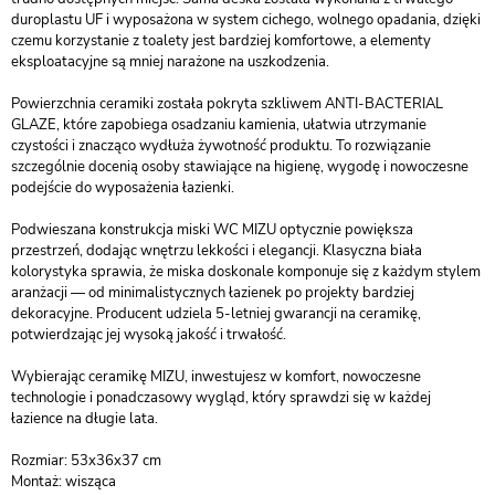
duroplastu UF i wyposażona w system cichego, wolnego opadania, dzięki
czemu korzystanie z toalety jest bardziej komfortowe, a elementy
eksploatacyjne są mniej narażone na uszkodzenia.
Powierzchnia ceramiki została pokryta szkliwem ANTI-BACTERIAL
GLAZE, które zapobiega osadzaniu kamienia, ułatwia utrzymanie
czystości i znacząco wydłuża żywotność produktu. To rozwiązanie
szczególnie docenią osoby stawiające na higienę, wygodę i nowoczesne
podejście do wyposażenia łazienki.
Podwieszana konstrukcja miski WC MIZU optycznie powiększa
przestrzeń, dodając wnętrzu lekkości i elegancji. Klasyczna biała
kolorystyka sprawia, że miska doskonale komponuje się z każdym stylem
aranżacji — od minimalistycznych łazienek po projekty bardziej
dekoracyjne. Producent udziela 5-letniej gwarancji na ceramikę,
potwierdzając jej wysoką jakość i trwałość.
Wybierając ceramikę MIZU, inwestujesz w komfort, nowoczesne
technologie i ponadczasowy wygląd, który sprawdzi się w każdej
łazience na długie lata.
Rozmiar: 53x36x37 cm
Montaż: wisząca