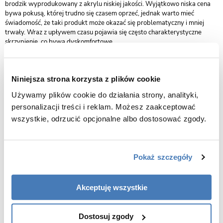
brodzik wyprodukowany z akrylu niskiej jakości. Wyjątkowo niska cena
bywa pokusą, której trudno się czasem oprzeć, jednak warto mieć
świadomość, że taki produkt może okazać się problematyczny i mniej
trwały. Wraz z upływem czasu pojawia się często charakterystyczne
skrzypienie, co bywa dyskomfortowe.
Argumentem przemawiającym za wyborem brodzika z konglomeratu jest
z pewnością jego trwałość. Wysokiej jakości produkty renomowanych
producentów okazują się zazwyczaj długoterminową i bezproblemową
Niniejsza strona korzysta z plików cookie
inwestycją. Stosunkowo wysoka cena, która dla niektórych jest
największą „wadą” brodzików z konglomeratu, nie powinna być jedynym
Używamy plików cookie do działania strony, analityki,
decydującym kryterium. Jeśli potrzebujemy wytrzymałego, a
personalizacji treści i reklam. Możesz zaakceptować
jednocześnie atrakcyjnego wizualnie brodzika w kabinie prysznicowej i
wszystkie, odrzucić opcjonalne albo dostosować zgody.
nie liczymy się z każdą wydaną złotówką, wybór wydaje się oczywisty.
Jak dbać o brodzik z konglomeratu
Brodziki prysznicowe
, niezależnie od tego, z jakiego materiału zostały
Pokaż szczegóły
wyprodukowane, wymagają pielęgnacji i regularnego czyszczenia. Dzięki
gładkiej powierzchni i właściwościom antyseptycznym materiału,
brodziki
z konglomeratu
czyści się stosunkowo łatwo. Należy jednak zadbać o
Akceptuję wszystkie
odpowiednie środki i pamiętać o systematyczności.
Po każdym prysznicu należy spłukać brodzik ciepłą wodą. Pozostałości
mydła, szamponu i włosy nie sprzyjają zachowaniu higieny. Przynajmniej
Dostosuj zgody
raz na tydzień warto wyczyścić brodzik dokładnie za pomocą