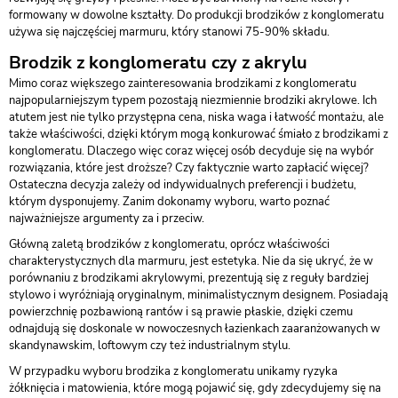
formowany w dowolne kształty. Do produkcji brodzików z konglomeratu
używa się najczęściej marmuru, który stanowi 75-90% składu.
Brodzik z konglomeratu czy z akrylu
Mimo coraz większego zainteresowania brodzikami z konglomeratu
najpopularniejszym typem pozostają niezmiennie brodziki akrylowe. Ich
atutem jest nie tylko przystępna cena, niska waga i łatwość montażu, ale
także właściwości, dzięki którym mogą konkurować śmiało z brodzikami z
konglomeratu. Dlaczego więc coraz więcej osób decyduje się na wybór
rozwiązania, które jest droższe? Czy faktycznie warto zapłacić więcej?
Ostateczna decyzja zależy od indywidualnych preferencji i budżetu,
którym dysponujemy. Zanim dokonamy wyboru, warto poznać
najważniejsze argumenty za i przeciw.
Główną zaletą brodzików z konglomeratu, oprócz właściwości
charakterystycznych dla marmuru, jest estetyka. Nie da się ukryć, że w
porównaniu z brodzikami akrylowymi, prezentują się z reguły bardziej
stylowo i wyróżniają oryginalnym, minimalistycznym designem. Posiadają
powierzchnię pozbawioną rantów i są prawie płaskie, dzięki czemu
odnajdują się doskonale w nowoczesnych łazienkach zaaranżowanych w
skandynawskim, loftowym czy też industrialnym stylu.
W przypadku wyboru brodzika z konglomeratu unikamy ryzyka
żółknięcia i matowienia, które mogą pojawić się, gdy zdecydujemy się na