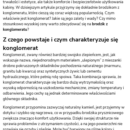
trwałości i estetyce, ale także komforcie i bezpieczeństwie użytkowania
kabiny. W dzisiejszym artykule przyjrzymy się dokładnie brodzikom z
konglomeratu, które cieszą się coraz większą popularnością. Czym
właściwie jest konglomerat? Jakie są jego zalety i wady? Czy mimo
stosunkowo wysokiej ceny warto zdecydować się na
brodzik z
konglomeratu
?
Z czego powstaje i czym charakteryzuje się
konglomerat
Konglomerat, zwany również bardziej swojsko zlepieńcem, jest, jak
wskazuje nazwa, niejednorodnym materiałem „ulepionym” z mieszanki
drobno pokruszonych składników pochodzenia naturalnego (marmuru,
granitu lub kwarcu) oraz syntetycznych żywic lub cementu
hydraulicznego, które pełnią rolę spoiwa. Taka kombinacja sprawia, że
konglomerat charakteryzuje się bardzo dużą wytrzymałością oraz
wysoką odpornością na uszkodzenia mechaniczne, zmiany temperatury i
odbarwienia. Jego cechy są jednak determinowane właściwościami
głównego składnika.
Konglomerat przypomina zazwyczaj naturalny kamień, jest przyjemny w
dotyku i szybko się nagrzewa, co w przypadku brodzika prysznicowego
zwiększa znacząco komfort użytkowania. Dzięki swojej strukturze nie
sprawia problemów z utrzymaniem czystości, a na jego powierzchni nie
rozwijają się grzyby i pleśnie. Może być barwiony na różne kolory i