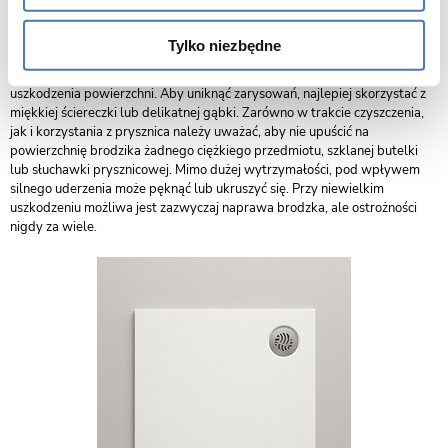
specjalistycznego środka do czyszczenia powierzchni z konglomeratu lub
łagodnego detergentu do mycia brodzików. Kontakt brodzika z
Tylko niezbędne
agresywnymi środkami czyszczącymi, chlorem, kwasami i amoniakiem
oraz preparatami zawierającymi dodatki ścierne może doprowadzić do
uszkodzenia powierzchni. Aby uniknąć zarysowań, najlepiej skorzystać z
miękkiej ściereczki lub delikatnej gąbki. Zarówno w trakcie czyszczenia,
jak i korzystania z prysznica należy uważać, aby nie upuścić na
powierzchnię brodzika żadnego ciężkiego przedmiotu, szklanej butelki
lub słuchawki prysznicowej. Mimo dużej wytrzymałości, pod wpływem
silnego uderzenia może pęknąć lub ukruszyć się. Przy niewielkim
uszkodzeniu możliwa jest zazwyczaj naprawa brodzka, ale ostrożności
nigdy za wiele.