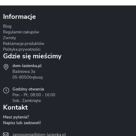
Informacje
Blog
Corsan
Gante
Hydrosan
Regulamin zakupów
Zwroty
Reklamacje produktów
Polityka prywatności
Gdzie się mieścimy
dom-lazienka.pl
Hydrostop
Inea
Invena
Baśniowa 3a
05-805
Otrębusy
Godziny otwarcia
Pon. - Pt.: 08:00 - 16:00
Sob.: Zamknięte
Kontakt
Liveno
Loge Garden
Massi
Masz pytania?
Napisz lub zadzwoń!
zamowienia@dom-lazienka.pl