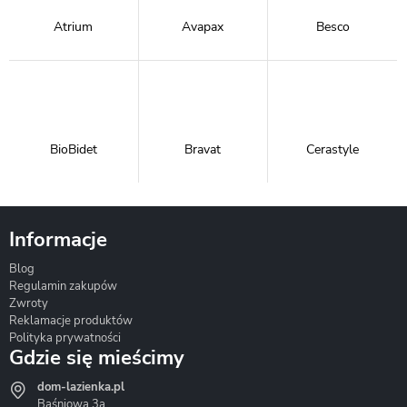
Atrium
Avapax
Besco
BioBidet
Bravat
Cerastyle
Informacje
Blog
Corsan
Gante
Hydrosan
Regulamin zakupów
Zwroty
Reklamacje produktów
Polityka prywatności
Gdzie się mieścimy
dom-lazienka.pl
Hydrostop
Inea
Invena
Baśniowa 3a