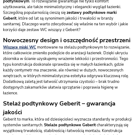
podtynkowym
. To rozwiązanie gwarantuje nie tylko komfort
użytkowania, ale także minimalistyczny i elegancki wygląd łazienki.
Szczególną popularnością cieszą się
zestawy podtynkowe marki
Geberit
, które od lat są synonimem jakości i trwałości w branży
sanitarnej. Dlaczego warto zdecydować się właśnie na ten wybór i jakie
korzyści daje zestaw WC wiszący z Geberit?
Nowoczesny design i oszczędność przestrzeni
Wiszące miski WC
montowane na stelażu podtynkowym to rozwiązanie,
które całkowicie zmieniło podejście do aranżacji łazienek. Dzięki ukryciu
zbiornika w ścianie uzyskujemy wrażenie lekkości i przestronności. Tego
typu konstrukcja doskonale sprawdza się w małych łazienkach, gdzie
każdy centymetr ma znaczenie, ale również w dużych, nowoczesnych
wnętrzach, w których minimalistyczna estetyka odgrywa kluczową rolę.
Dodatkową zaletą jest łatwość utrzymania czystości – brak trudno
dostępnych zakamarków ułatwia sprzątanie i poprawia higienę w
łazience.
Stelaż podtynkowy Geberit – gwarancja
jakości
Geberit to marka, która od dziesięcioleci wyznacza standardy w produkcji
systemów sanitarnych.
Stelaże podtynkowe Geberit
charakteryzują się
wyjątkową trwałością, stabilnością i łatwością montażu. Konstrukcja