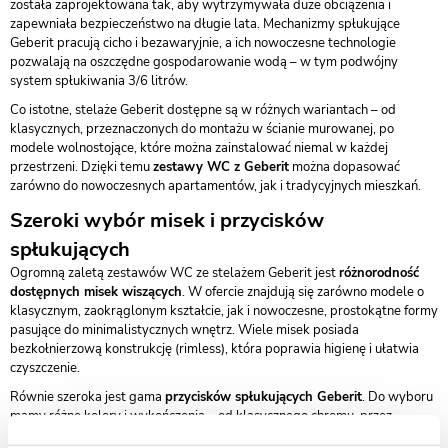
została zaprojektowana tak, aby wytrzymywała duże obciążenia i
zapewniała bezpieczeństwo na długie lata. Mechanizmy spłukujące
Geberit pracują cicho i bezawaryjnie, a ich nowoczesne technologie
pozwalają na oszczędne gospodarowanie wodą – w tym podwójny
system spłukiwania 3/6 litrów.
Co istotne, stelaże Geberit dostępne są w różnych wariantach – od
klasycznych, przeznaczonych do montażu w ścianie murowanej, po
modele wolnostojące, które można zainstalować niemal w każdej
przestrzeni. Dzięki temu
zestawy WC z Geberit
można dopasować
zarówno do nowoczesnych apartamentów, jak i tradycyjnych mieszkań.
Szeroki wybór misek i przycisków
spłukujących
Ogromną zaletą zestawów WC ze stelażem Geberit jest
różnorodność
dostępnych misek wiszących
. W ofercie znajdują się zarówno modele o
klasycznym, zaokrąglonym kształcie, jak i nowoczesne, prostokątne formy
pasujące do minimalistycznych wnętrz. Wiele misek posiada
bezkołnierzową konstrukcję (rimless), która poprawia higienę i ułatwia
czyszczenie.
Równie szeroka jest gama
przycisków spłukujących Geberit
. Do wyboru
mamy różne kolory i wykończenia – od klasycznego chromu, przez
elegancką biel i czerń, aż po modne złoto czy szczotkowaną stal. Dzięki