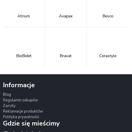
Atrium
Avapax
Besco
BioBidet
Bravat
Cerastyle
Informacje
Blog
Corsan
Gante
Hydrosan
Regulamin zakupów
Zwroty
Reklamacje produktów
Polityka prywatności
Gdzie się mieścimy