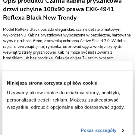
Opis produktu Czarna kabina prysznicowa
drzwi uchylne 100x90 prawa EXK-4941
Reflexa Black New Trendy
Model Reflexa Black posiada eleganckie, czarne detale o matowym
wykończeniu. Kabina prysznicowa wyposażona w bezpieczne, hartowane
szyby o grubości 6mm, z powłoką ochronną Active Shield 2.0. W dolnej
części drzwi znajduje się rynienka, odprowadzająca wodę z szyby do
wewnątrz strefy prysznicowej. Kabina może być instalowana z
brodzikiem lub bez brodzika. Kolekcja objęta 7-letnim okresem
gwarancji. Istnieje możliwość zamówienia produktu także w opcji na
wymiar.
wymiary 100 x 90 x 200 cm (drzwi x ścianka x wysokość)
Niniejsza strona korzysta z plików cookie
wykończenie czarny mat
Używamy plików cookie do działania strony, analityki,
wariant kabiny prawy
personalizacji treści i reklam. Możesz zaakceptować
kabina przystosowana do montażu na posadzce lub na brodziku
wszystkie, odrzucić opcjonalne albo dostosować zgody.
drzwi uchylne otwierające się na zewnątrz
bezpieczne szkło przeźroczyste o grubości 6 mm
powłoka Active Shield 2.0 ułatwiająca utrzymanie kabiny w czystości
Pokaż szczegóły