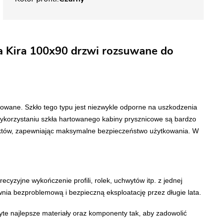
a Kira 100x90 drzwi rozsuwane do
towane. Szkło tego typu jest niezwykle odporne na uszkodzenia
 wykorzystaniu szkła hartowanego kabiny prysznicowe są bardzo
duktów, zapewniając maksymalne bezpieczeństwo użytkowania. W
yzyjne wykończenie profili, rolek, uchwytów itp. z jednej
wnia bezproblemową i bezpieczną eksploatację przez długie lata.
yte najlepsze materiały oraz komponenty tak, aby zadowolić