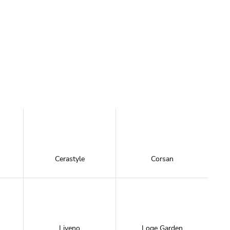
Cerastyle
Corsan
Liveno
Loge Garden