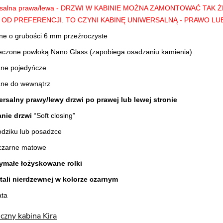
ersalna prawa/lewa - DRZWI W KABINIE MOŻNA ZAMONTOWAĆ TAK
 OD PREFERENCJI. TO CZYNI KABINĘ UNIWERSALNĄ - PRAWO L
ne o grubości 6 mm przeźroczyste
ieczone powłoką Nano Glass (zapobiega osadzaniu kamienia)
ane pojedyńcze
ane do wewnątrz
rsalny prawy/lewy drzwi po prawej lub lewej stronie
nie drzwi
“Soft closing”
odziku lub posadzce
czarne matowe
ymałe łożyskowane rolki
tali nierdzewnej w kolorze czarnym
ata
czny kabina Kira