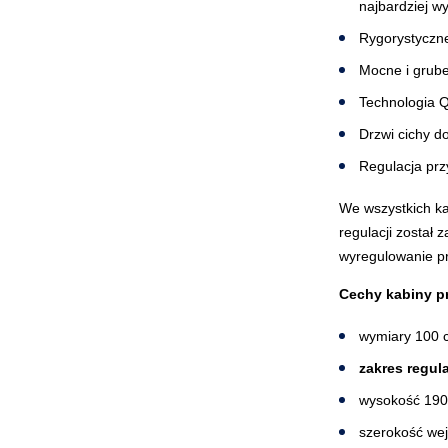
najbardziej w
Rygorystyczne
Mocne i grube
Technologia Qu
Drzwi cichy 
Regulacja prz
We wszystkich ka
regulacji został 
wyregulowanie p
Cechy kabiny p
wymiary 100 c
zakres regula
wysokość 19
szerokość wej