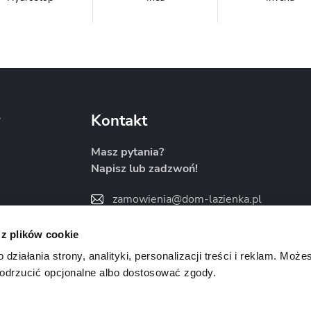
Metal-Hurt
Moel
New Trendy
y
Kontakt
Masz pytania?
Napisz lub zadzwoń!
Sanitti
Savana
Skiendi
zamowienia@dom-lazienka.pl
22 734 34 35
:00
 z plików cookie
Znajdź nas na
ziałania strony, analityki, personalizacji treści i reklam. Może
odrzucić opcjonalne albo dostosować zgody.
Vertisso