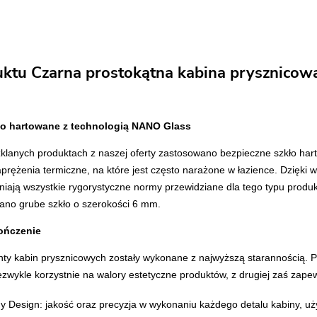
uktu Czarna prostokątna kabina prysznicow
ło hartowane z technologią NANO Glass
klanych produktach z naszej oferty zastosowano bezpieczne szkło har
prężenia termiczne, na które jest często narażone w łazience. Dzięki
łniają wszystkie rygorystyczne normy przewidziane dla tego typu pro
ano grube szkło o szerokości 6 mm.
ończenie
ty kabin prysznicowych zostały wykonane z najwyższą starannością. Prec
ezwykle korzystnie na walory estetyczne produktów, z drugiej zaś zape
ny Design
: jakość oraz precyzja w wykonaniu każdego detalu kabiny, uż