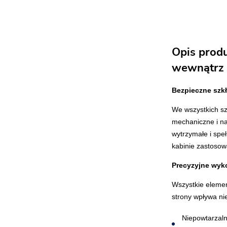
Opis prod
wewnątrz
Bezpieczne szk
We wszystkich sz
mechaniczne i na
wytrzymałe i spe
kabinie zastosow
Precyzyjne wyk
Wszystkie elemen
strony wpływa ni
Niepowtarzal