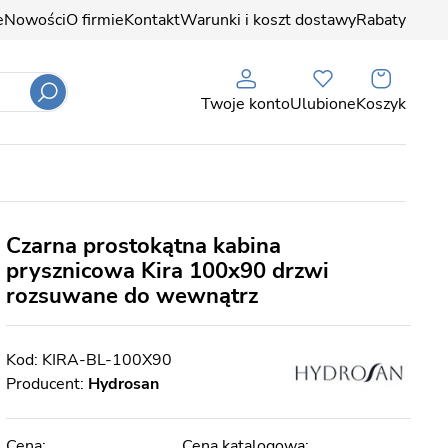
e
Nowości
O firmie
Kontakt
Warunki i koszt dostawy
Rabaty
Twoje konto
Ulubione
Koszyk
Czarna prostokątna kabina
prysznicowa Kira 100x90 drzwi
rozsuwane do wewnątrz
KIRA-BL-100X90
Producent:
Hydrosan