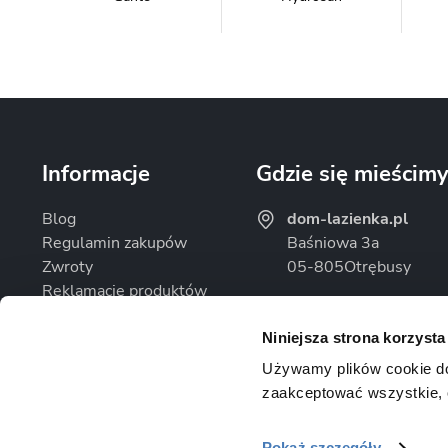
Massi
Mazur Bath&Spa
Informacje
Gdzie się mieścim
Blog
dom-lazienka.pl
Regulamin zakupów
Baśniowa 3a
Zwroty
05-805
Otrębusy
Omnires
Rea
Reklamacje produktów
Godziny otwarcia
Polityka prywatności
Pon. - Pt.: 08:00 - 16
Niniejsza strona korzysta
Sob.: Zamknięte
Używamy plików cookie do d
zaakceptować wszystkie, 
Uspa
Velaco
Pokaż szczegóły