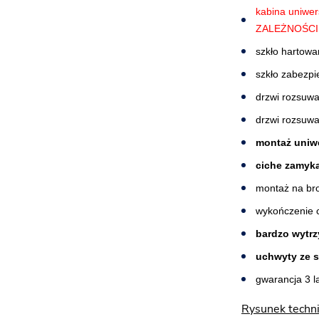
kabina uniw
ZALEŻNOŚCI
szkło hartowa
szkło zabezp
drzwi rozsuw
drzwi rozsuw
montaż uniwe
ciche zamyka
montaż na br
wykończenie 
bardzo wytrz
uchwyty ze s
gwarancja 3 l
Rysunek techni