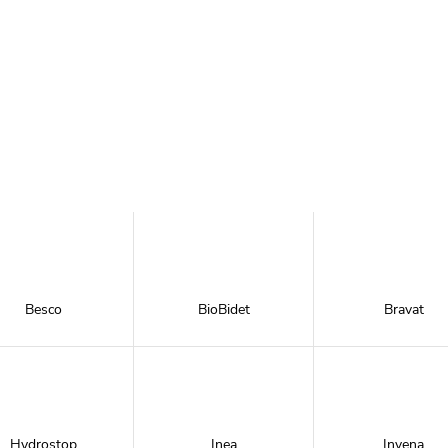
Besco
BioBidet
Bravat
Hydrostop
Inea
Invena