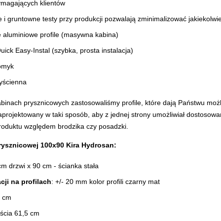
ymagających klientów
 i gruntowne testy
przy produkcji pozwalają zminimalizować jakiekolwie
 aluminiowe profile (masywna kabina)
ick Easy-Instal (szybka, prosta instalacja)
domyk
yścienna
binach prysznicowych zastosowaliśmy profile, które dają Państwu moż
zaprojektowany w taki sposób, aby z jednej strony umożliwiał dostosowa
roduktu względem brodzika czy posadzki.
rysznicowej 100x90 Kira Hydrosan:
m drzwi x 90 cm - ścianka stała
cji na profilach
: +/- 20 mm kolor profili czarny mat
0 cm
ścia 61,5 cm