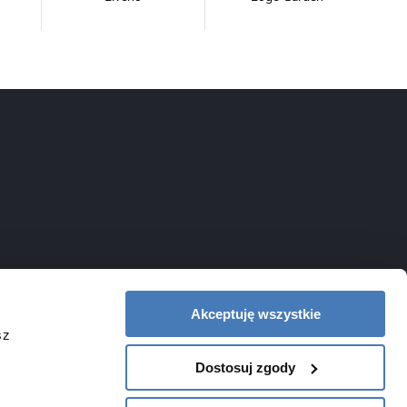
NewTrendy
Novoterm
Inwestycje
Swiac
Swiss Liniger
Akceptuję wszystkie
sz
Dostosuj zgody