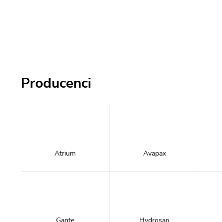
Producenci
Atrium
Avapax
Gante
Hydrosan