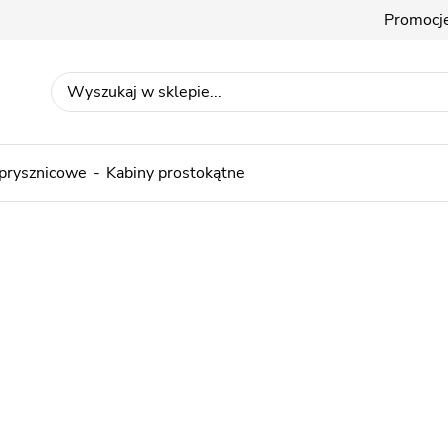
Promocj
 prysznicowe
Kabiny prostokątne