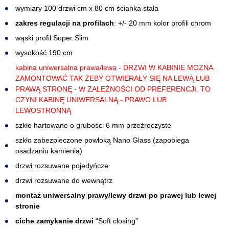
wymiary 100 drzwi cm x 80 cm ścianka stała
zakres regulacji na profilach
: +/- 20 mm kolor profili chrom
wąski profil Super Slim
wysokość 190 cm
kabina uniwersalna prawa/lewa - DRZWI W KABINIE MOŻNA
ZAMONTOWAĆ TAK ŻEBY OTWIERAŁY SIĘ NA LEWĄ LUB
PRAWĄ STRONĘ - W ZALEŻNOŚCI OD PREFERENCJI. TO
CZYNI KABINĘ UNIWERSALNĄ - PRAWO LUB
LEWOSTRONNĄ
szkło hartowane o grubości 6 mm przeźroczyste
szkło zabezpieczone powłoką Nano Glass (zapobiega
osadzaniu kamienia)
drzwi rozsuwane pojedyńcze
drzwi rozsuwane do wewnątrz
montaż uniwersalny prawy/lewy drzwi po prawej lub lewej
stronie
ciche zamykanie drzwi
“Soft closing”