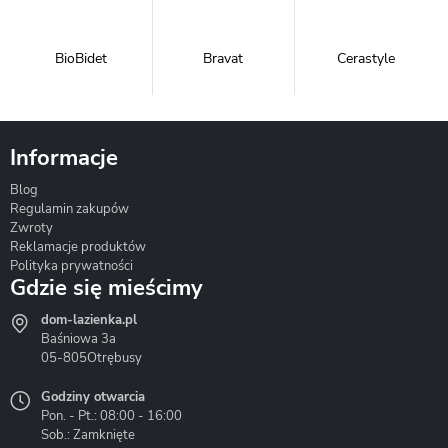
BioBidet
Bravat
Cerastyle
Informacje
Blog
Corsan
Gante
Hydrosan
Regulamin zakupów
Zwroty
Reklamacje produktów
Polityka prywatności
Gdzie się mieścimy
dom-lazienka.pl
Hydrostop
Inea
Invena
Baśniowa 3a
05-805
Otrębusy
Godziny otwarcia
Pon. - Pt.: 08:00 - 16:00
Sob.: Zamknięte