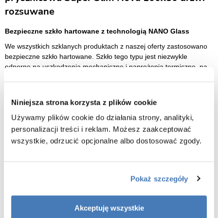
rozsuwane
Bezpieczne szkło hartowane z technologią NANO Glass
We wszystkich szklanych produktach z naszej oferty zastosowano
bezpieczne szkło hartowane. Szkło tego typu jest niezwykle
odporne na uszkodzenia mechaniczne i naprężenia termiczne, na
które jest często narażone w łazience. Dzięki wykorzystaniu szkła
hartowanego kabiny prysznicowe są bardzo wytrzymałe i spełniają
wszystkie rygorystyczne normy przewidziane dla tego typu
Niniejsza strona korzysta z plików cookie
produktów, zapewniając maksymalne bezpieczeństwo użytkowania.
Używamy plików cookie do działania strony, analityki,
W kabinie zastosowano grube szkło o szerokości 6 mm.
personalizacji treści i reklam. Możesz zaakceptować
Precyzyjne wykończenie
wszystkie, odrzucić opcjonalne albo dostosować zgody.
Wszystkie elementy kabin prysznicowych zostały wykonane z
najwyższą starannością. Precyzyjne wykończenie profili, rolek,
uchwytów itp. z jednej strony wpływa niezwykle korzystnie na
Pokaż szczegóły
walory estetyczne produktów, z drugiej zaś zapewnia
bezproblemową i bezpieczną eksploatację przez długie lata.
Akceptuję wszystkie
Niepowtarzalny Design
: jakość oraz precyzja w wykonaniu