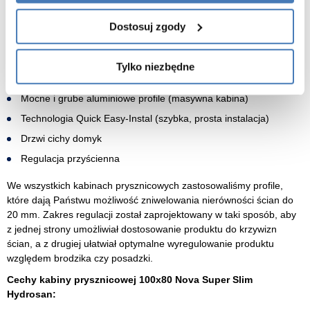
każdego detalu kabiny, użyte najlepsze materiały oraz
komponenty tak, aby zadowolić najbardziej wymagających
Dostosuj zgody
klientów
Rygorystyczne i gruntowne testy
przy produkcji pozwalają
zminimalizować jakiekolwiek problemy podczas eksploatacji
Tylko niezbędne
produktu w przyszłości.
Mocne i grube aluminiowe profile (masywna kabina)
Technologia Quick Easy-Instal (szybka, prosta instalacja)
Drzwi cichy domyk
Regulacja przyścienna
We wszystkich kabinach prysznicowych zastosowaliśmy profile,
które dają Państwu możliwość zniwelowania nierówności ścian do
20 mm. Zakres regulacji został zaprojektowany w taki sposób, aby
z jednej strony umożliwiał dostosowanie produktu do krzywizn
ścian, a z drugiej ułatwiał optymalne wyregulowanie produktu
względem brodzika czy posadzki.
Cechy kabiny prysznicowej 100x80 Nova Super Slim
Hydrosan: