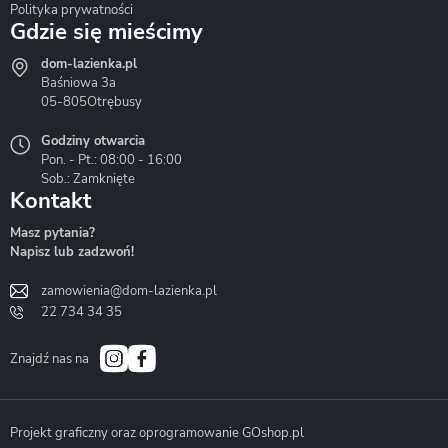
Polityka prywatności
Gdzie się mieścimy
dom-lazienka.pl
Hydrostop
Inea
Invena
Baśniowa 3a
05-805
Otrębusy
Godziny otwarcia
Pon. - Pt.: 08:00 - 16:00
Sob.: Zamknięte
Kontakt
Liveno
Loge Garden
Massi
Masz pytania?
Napisz lub zadzwoń!
zamowienia@dom-lazienka.pl
22 734 34 35
Mazur
Metal-Hurt
Moel
Bath&Spa
Znajdź nas na
Projekt graficzny oraz oprogramowanie GOshop.pl