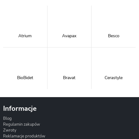
Atrium
Avapax
Besco
BioBidet
Bravat
Cerastyle
Informacje
Blog
Corsan
Gante
Hydrosan
Regulamin zakupów
Zwroty
Reklamacje produktów