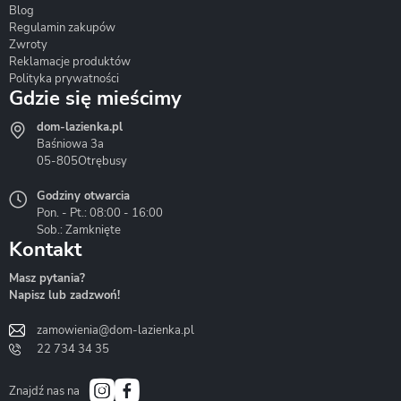
Blog
Corsan
Gante
Hydrosan
Regulamin zakupów
Zwroty
Reklamacje produktów
Polityka prywatności
Gdzie się mieścimy
dom-lazienka.pl
Hydrostop
Inea
Invena
Baśniowa 3a
05-805
Otrębusy
Godziny otwarcia
Pon. - Pt.: 08:00 - 16:00
Sob.: Zamknięte
Kontakt
Liveno
Loge Garden
Massi
Masz pytania?
Napisz lub zadzwoń!
zamowienia@dom-lazienka.pl
22 734 34 35
Mazur
Metal-Hurt
Moel
Bath&Spa
Znajdź nas na