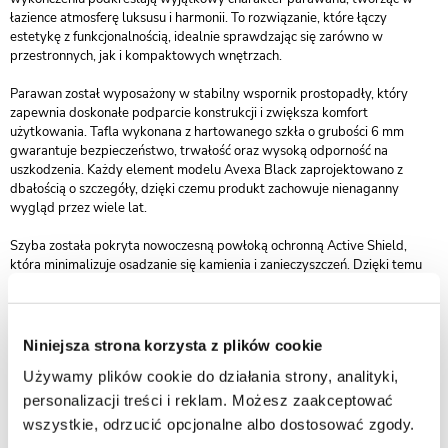
łazience atmosferę luksusu i harmonii. To rozwiązanie, które łączy
estetykę z funkcjonalnością, idealnie sprawdzając się zarówno w
przestronnych, jak i kompaktowych wnętrzach.
Parawan został wyposażony w stabilny wspornik prostopadły, który
zapewnia doskonałe podparcie konstrukcji i zwiększa komfort
użytkowania. Tafla wykonana z hartowanego szkła o grubości 6 mm
gwarantuje bezpieczeństwo, trwałość oraz wysoką odporność na
uszkodzenia. Każdy element modelu Avexa Black zaprojektowano z
dbałością o szczegóły, dzięki czemu produkt zachowuje nienaganny
wygląd przez wiele lat.
Szyba została pokryta nowoczesną powłoką ochronną Active Shield,
która minimalizuje osadzanie się kamienia i zanieczyszczeń. Dzięki temu
pielęgnacja parawanu staje się niezwykle prosta — wystarczy szybkie
przetarcie powierzchni, aby zachować jej krystaliczną przejrzystość.
Matowa czerń to symbol wyrafinowania i nowoczesności. Parawan Avexa
Niniejsza strona korzysta z plików cookie
Black doskonale komponuje się z armaturą w tym samym odcieniu,
Używamy plików cookie do działania strony, analityki,
tworząc spójną i elegancką aranżację. Świetnie prezentuje się zarówno w
stylu loftowym, jak i w bardziej klasycznych wnętrzach, dodając im głębi i
personalizacji treści i reklam. Możesz zaakceptować
charakteru.
wszystkie, odrzucić opcjonalne albo dostosować zgody.