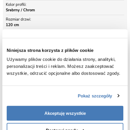
Kolor profili
Srebrny / Chrom
Rozmiar drzwi
120 cm
Opis produktu Drzwi prysznicowe rozsuwane
Niniejsza strona korzysta z plików cookie
120 cm Solid DS Kerra
Używamy plików cookie do działania strony, analityki,
personalizacji treści i reklam. Możesz zaakceptować
wszystkie, odrzucić opcjonalne albo dostosować zgody.
Wymiary: 120 cm (zakres regulacji 118-122 cm) x 195 cm.
Profile: aluminiowe, chrom.
Drzwi: jednoskrzydłowe, przesuwane - uniwersalne prawe/lewe
Pokaż szczegóły
Szkło:
6 mm, hartowane przeźroczyste z aktywną powłoką na szkle
Kerra Protect - powłoka nie zmywalna nanoszona laserowo.
Akceptuję wszystkie
Drzwi posiadają 4 cm regulację szerokości
Uszczelka magnetyczna zastosowana dla zachowania
minimalistycznych trendów w projektowaniu oraz najwyższej estetyki