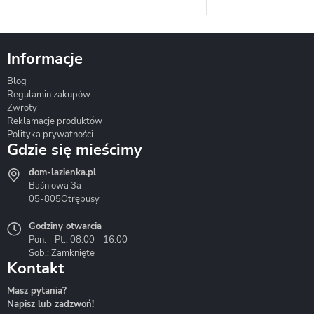
Informacje
Blog
Corsan
Gante
Hydrosan
Regulamin zakupów
Zwroty
Reklamacje produktów
Polityka prywatności
Gdzie się mieścimy
dom-lazienka.pl
Hydrostop
Inea
Invena
Baśniowa 3a
05-805
Otrębusy
Godziny otwarcia
Pon. - Pt.: 08:00 - 16:00
Sob.: Zamknięte
Kontakt
Liveno
Loge Garden
Massi
Masz pytania?
Napisz lub zadzwoń!