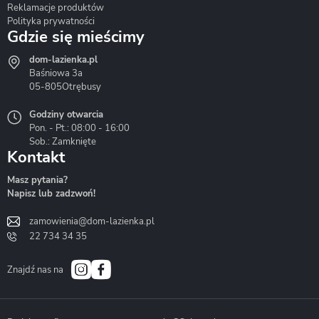
Reklamacje produktów
Polityka prywatności
Gdzie się mieścimy
dom-lazienka.pl
Hydrostop
Inea
Invena
Baśniowa 3a
05-805
Otrębusy
Godziny otwarcia
Pon. - Pt.: 08:00 - 16:00
Sob.: Zamknięte
Kontakt
Liveno
Loge Garden
Massi
Masz pytania?
Napisz lub zadzwoń!
zamowienia@dom-lazienka.pl
22 734 34 35
Mazur
Metal-Hurt
Moel
Bath&Spa
Znajdź nas na