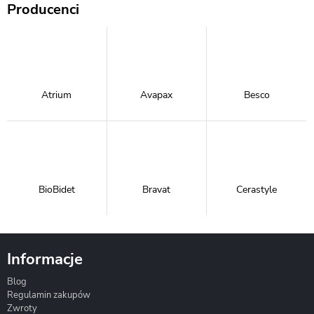
Producenci
Atrium
Avapax
Besco
BioBidet
Bravat
Cerastyle
Informacje
Blog
Corsan
Gante
Hydrosan
Regulamin zakupów
Zwroty