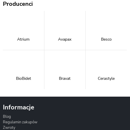
Producenci
Atrium
Avapax
Besco
BioBidet
Bravat
Cerastyle
Informacje
Blog
Corsan
Gante
Hydrosan
Regulamin zakupów
Zwroty