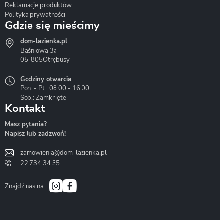
Reklamacje produktów
Polityka prywatności
Gdzie się mieścimy
dom-lazienka.pl
Hydrostop
Inea
Invena
Baśniowa 3a
05-805
Otrębusy
Godziny otwarcia
Pon. - Pt.: 08:00 - 16:00
Sob.: Zamknięte
Kontakt
Liveno
Loge Garden
Massi
Masz pytania?
Napisz lub zadzwoń!
zamowienia@dom-lazienka.pl
22 734 34 35
Mazur
Metal-Hurt
Moel
Bath&Spa
Znajdź nas na