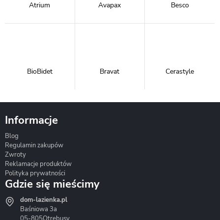
Atrium
Avapax
Besco
BioBidet
Bravat
Cerastyle
Informacje
Blog
Corsan
Gante
Hydrosan
Regulamin zakupów
Zwroty
Reklamacje produktów
Polityka prywatności
Gdzie się mieścimy
dom-lazienka.pl
Hydrostop
Inea
Invena
Baśniowa 3a
05-805
Otrębusy