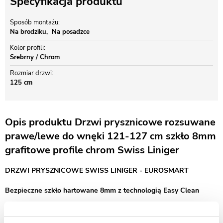
Specyfikacja produktu
Sposób montażu
Na brodziku
Na posadzce
Kolor profili
Srebrny / Chrom
Rozmiar drzwi
125 cm
Opis produktu Drzwi prysznicowe rozsuwane
prawe/lewe do wnęki 121-127 cm szkło 8mm
grafitowe profile chrom Swiss Liniger
DRZWI PRYSZNICOWE SWISS LINIGER - EUROSMART
Bezpieczne szkło hartowane 8mm z technologią Easy Clean
Drzwi prysznicowe przesuwne Swiss-Liniger Premium – szkło
grafitowe, nowoczesny design i trwałość