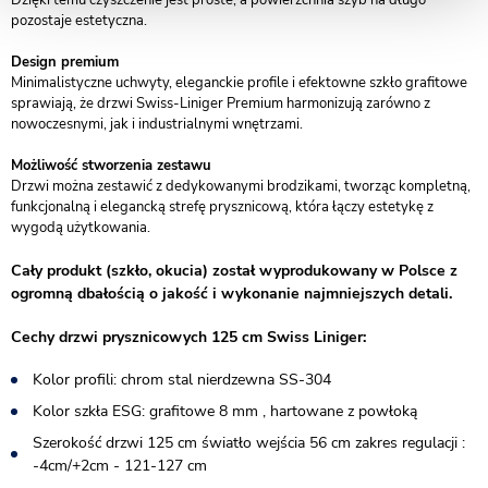
Dzięki temu czyszczenie jest proste, a powierzchnia szyb na długo
pozostaje estetyczna.
Design premium
Minimalistyczne uchwyty, eleganckie profile i efektowne szkło grafitowe
sprawiają, że drzwi Swiss-Liniger Premium harmonizują zarówno z
nowoczesnymi, jak i industrialnymi wnętrzami.
Możliwość stworzenia zestawu
Drzwi można zestawić z dedykowanymi brodzikami, tworząc kompletną,
funkcjonalną i elegancką strefę prysznicową, która łączy estetykę z
wygodą użytkowania.
Cały produkt (szkło, okucia) został wyprodukowany w Polsce z
ogromną dbałością o jakość i wykonanie najmniejszych detali.
Cechy drzwi prysznicowych 125 cm Swiss Liniger:
Kolor profili: chrom stal nierdzewna SS-304
Kolor szkła ESG: grafitowe 8 mm , hartowane z powłoką
Szerokość drzwi 125 cm światło wejścia 56 cm zakres regulacji :
-4cm/+2cm - 121-127 cm