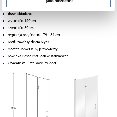
Tylko niezbędne
bezpieczne szkło hartowane przeźroczyste 6 mm z powłoką
Besco
ProClean
drzwi składane
wysokość: 190 cm
szerokość: 80 cm
regulacja przyścienna : 79 - 81 cm
profil, zawiasy chrom błysk
montaż uniwersalny prawy/lewy
powłoka Besco ProClean w standardzie
Gwarancja: 3 lata, door-to-door