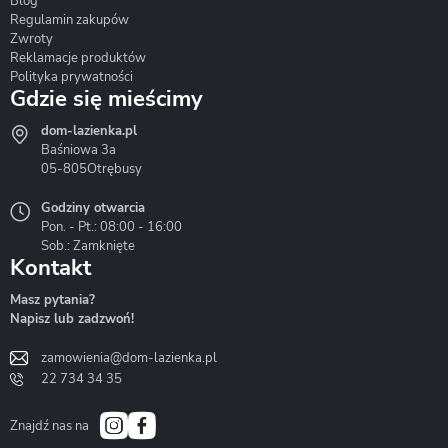
Blog
Corsan
Gante
Hydrosan
Regulamin zakupów
Zwroty
Reklamacje produktów
Polityka prywatności
Gdzie się mieścimy
dom-lazienka.pl
Hydrostop
Inea
Invena
Baśniowa 3a
05-805
Otrębusy
Godziny otwarcia
Pon. - Pt.: 08:00 - 16:00
Sob.: Zamknięte
Kontakt
Liveno
Loge Garden
Massi
Masz pytania?
Napisz lub zadzwoń!
zamowienia@dom-lazienka.pl
22 734 34 35
Mazur
Metal-Hurt
Moel
Bath&Spa
Znajdź nas na