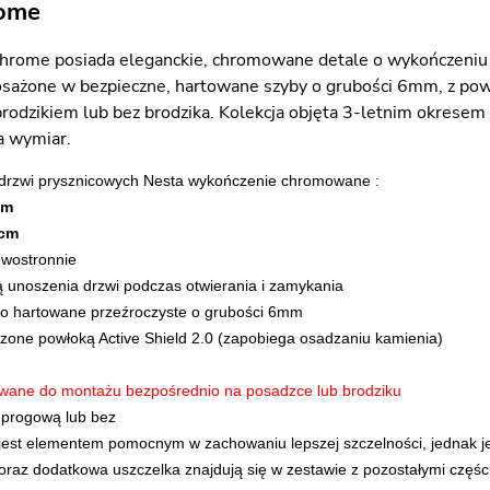
rome
hrome posiada eleganckie, chromowane detale o wykończeniu 
ażone w bezpieczne, hartowane szyby o grubości 6mm, z powł
brodzikiem lub bez brodzika. Kolekcja objęta 3-letnim okresem
a wymiar.
 drzwi prysznicowych Nesta wykończenie chromowane :
cm
 cm
ewostronnie
ją unoszenia drzwi podczas otwierania i zamykania
ło hartowane przeźroczyste o grubości 6mm
zone powłoką Active Shield 2.0 (zapobiega osadzaniu kamienia)
wane do montażu bezpośrednio na posadzce lub brodziku
 progową lub bez
 jest elementem pomocnym w zachowaniu lepszej szczelności, jednak je
 oraz dodatkowa uszczelka znajdują się w zestawie z pozostałymi częśc