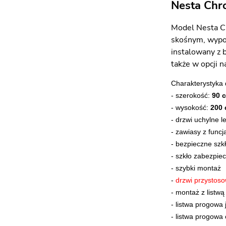
Nesta Ch
Model Nesta C
skośnym, wypos
instalowany z 
także w opcji n
Charakterystyka
- szerokość:
90 
- wysokość:
200
- drzwi uchylne l
- zawiasy z func
- bezpieczne szk
-
szkło zabezpiec
-
szybki montaż
-
drzwi przystoso
-
montaż z listwą
- listwa progowa
- listwa progowa