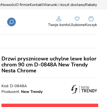
e
Nowości
O firmie
Kontakt
Warunki i koszt dostawy
Rabaty
Twoje konto
Ulubione
Koszyk
Drzwi prysznicowe uchylne lewe kolor
chrom 90 cm D-0848A New Trendy
Nesta Chrome
D-0848A
Producent:
New Trendy