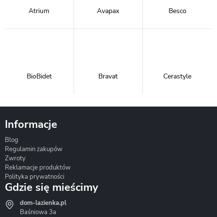
Atrium
Avapax
Besco
BioBidet
Bravat
Cerastyle
Informacje
Blog
Corsan
Gante
Hydrosan
Regulamin zakupów
Zwroty
Reklamacje produktów
Polityka prywatności
Gdzie się mieścimy
dom-lazienka.pl
Hydrostop
Inea
Invena
Baśniowa 3a