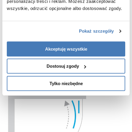
personalizacji treści i reklam. Możesz zaakceptować
kabina uniwersalna (prawa/lewa)
wszystkie, odrzucić opcjonalne albo dostosować zgody.
bezpieczne szkło hartowane przezroczyste o grubości 6mm
powłoka Active Shield 2.0 ułatwiająca utrzymanie czystości
kryte mocowania profili przyściennych
Pokaż szczegóły
metalowe podwójne górne rolki z regulacją drzwi
dolne rolki wypinane
Akceptuję wszystkie
praktyczny uchwyt drzwi
solidne aluminiowe profile o wysokim połysku
Dostosuj zgody
gwarancja 2 lata
Tylko niezbędne