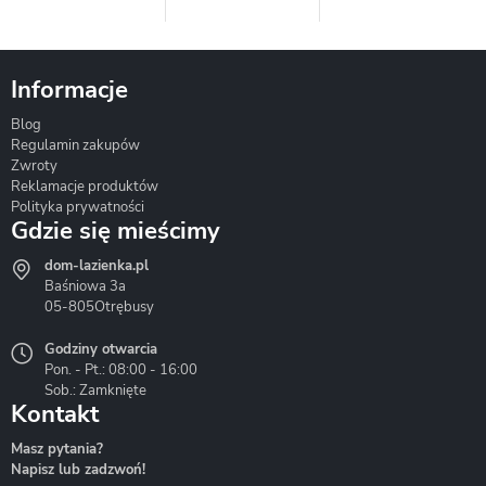
Informacje
Blog
Corsan
Gante
Hydrosan
Regulamin zakupów
Zwroty
Reklamacje produktów
Polityka prywatności
Gdzie się mieścimy
dom-lazienka.pl
Hydrostop
Inea
Invena
Baśniowa 3a
05-805
Otrębusy
Godziny otwarcia
Pon. - Pt.: 08:00 - 16:00
Sob.: Zamknięte
Kontakt
Liveno
Loge Garden
Massi
Masz pytania?
Napisz lub zadzwoń!