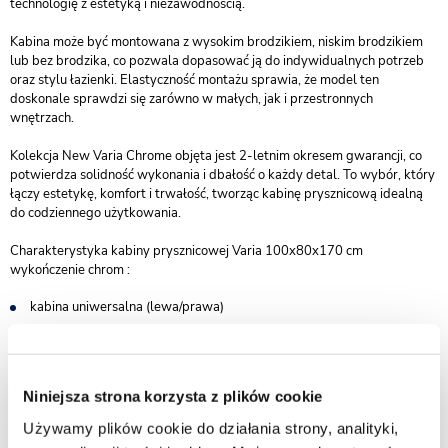
technologię z estetyką i niezawodnością.
Kabina może być montowana z wysokim brodzikiem, niskim brodzikiem
lub bez brodzika, co pozwala dopasować ją do indywidualnych potrzeb
oraz stylu łazienki. Elastyczność montażu sprawia, że model ten
doskonale sprawdzi się zarówno w małych, jak i przestronnych
wnętrzach.
Kolekcja New Varia Chrome objęta jest 2-letnim okresem gwarancji, co
potwierdza solidność wykonania i dbałość o każdy detal. To wybór, który
łączy estetykę, komfort i trwałość, tworząc kabinę prysznicową idealną
do codziennego użytkowania.
Charakterystyka kabiny prysznicowej Varia 100x80x170 cm
wykończenie chrom :
kabina uniwersalna (lewa/prawa)
wymiary: 100 x 80 cm
wysokość 170 cm
do kompletowania z brodzikiem lub bez - możliwy montaż na
Niniejsza strona korzysta z plików cookie
posadzce
Używamy plików cookie do działania strony, analityki,
drzwi dwuelementowe rozsuwane