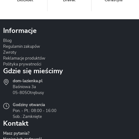
Informacje
Blog
Corsan
Gante
Hydrosan
Regulamin zakupów
Zwroty
Reklamacje produktów
Polityka prywatności
Gdzie się mieścimy
dom-lazienka.pl
Hydrostop
Inea
Invena
Baśniowa 3a
05-805
Otrębusy
Godziny otwarcia
Pon. - Pt.: 08:00 - 16:00
Sob.: Zamknięte
Kontakt
Liveno
Loge Garden
Massi
Masz pytania?