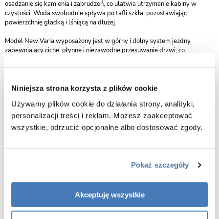
osadzanie się kamienia i zabrudzeń, co ułatwia utrzymanie kabiny w
czystości. Woda swobodnie spływa po tafli szkła, pozostawiając
powierzchnię gładką i lśniącą na dłużej.
Model New Varia wyposażony jest w górny i dolny system jezdny,
zapewniający ciche, płynne i niezawodne przesuwanie drzwi, co
przekłada się na wysoki komfort użytkowania. Solidna konstrukcja łączy
w sobie precyzję wykonania, trwałość oraz ponadczasowy wygląd.
Kabina może być montowana z brodzikiem lub bezpośrednio na
Niniejsza strona korzysta z plików cookie
posadzce, co pozwala na dopasowanie do różnych aranżacji
Używamy plików cookie do działania strony, analityki,
łazienkowych. Dzięki elastycznym możliwościom montażu, model ten
sprawdzi się zarówno w małych, jak i przestronnych wnętrzach.
personalizacji treści i reklam. Możesz zaakceptować
wszystkie, odrzucić opcjonalne albo dostosować zgody.
Kolekcja New Varia objęta jest 2-letnim okresem gwarancji, co
potwierdza wysoką jakość wykonania i niezawodność. To kabina
przyścienna, która łączy funkcjonalność, estetykę i trwałość, tworząc
eleganckie i praktyczne rozwiązanie do nowoczesnych łazienek.
Pokaż szczegóły
Charakterystyka kabiny prysznicowej przyściennej Varia
120x80x80x200 cm wykończenie chrom :
Akceptuję wszystkie
kabina uniwersalna (lewa/prawa)