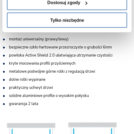
wymiary: 120 x 80 cm x 80 cm
Dostosuj zgody
wysokość 200 cm
do kompletowania z brodzikiem lub bez - możliwy montaż na
Tylko niezbędne
posadzce
drzwi rozsuwane
montaż uniwersalny (prawy/lewy)
bezpieczne szkło hartowane przezroczyste o grubości 6mm
powłoka Active Shield 2.0 ułatwiająca utrzymanie czystości
kryte mocowania profili przyściennych
metalowe podwójne górne rolki z regulacją drzwi
dolne rolki wypinane
praktyczny uchwyt drzwi
solidne aluminiowe profile o wysokim połysku
gwarancja 2 lata