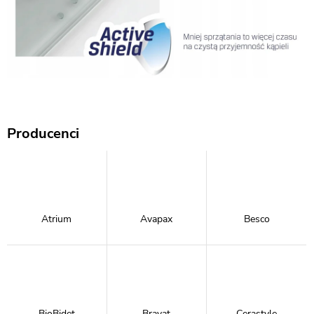
Producenci
Atrium
Avapax
Besco
BioBidet
Bravat
Cerastyle