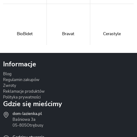
BioBidet
Bravat
Cerastyle
Informacje
Blog
Corsan
Gante
Hydrosan
Regulamin zakupów
Zwroty
Reklamacje produktów
Polityka prywatności
Gdzie się mieścimy
dom-lazienka.pl
Hydrostop
Inea
Invena
Baśniowa 3a
05-805
Otrębusy