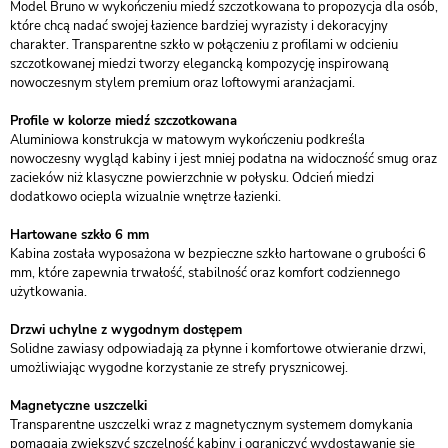
Model Bruno w wykończeniu miedź szczotkowana to propozycja dla osób,
które chcą nadać swojej łazience bardziej wyrazisty i dekoracyjny
charakter. Transparentne szkło w połączeniu z profilami w odcieniu
szczotkowanej miedzi tworzy elegancką kompozycję inspirowaną
nowoczesnym stylem premium oraz loftowymi aranżacjami.
Profile w kolorze miedź szczotkowana
Aluminiowa konstrukcja w matowym wykończeniu podkreśla
nowoczesny wygląd kabiny i jest mniej podatna na widoczność smug oraz
zacieków niż klasyczne powierzchnie w połysku. Odcień miedzi
dodatkowo ociepla wizualnie wnętrze łazienki.
Hartowane szkło 6 mm
Kabina została wyposażona w bezpieczne szkło hartowane o grubości 6
mm, które zapewnia trwałość, stabilność oraz komfort codziennego
użytkowania.
Drzwi uchylne z wygodnym dostępem
Solidne zawiasy odpowiadają za płynne i komfortowe otwieranie drzwi,
umożliwiając wygodne korzystanie ze strefy prysznicowej.
Magnetyczne uszczelki
Transparentne uszczelki wraz z magnetycznym systemem domykania
pomagają zwiększyć szczelność kabiny i ograniczyć wydostawanie się