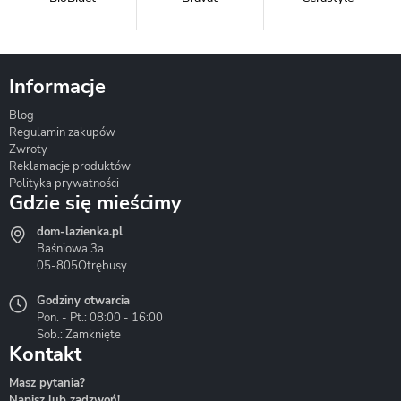
Informacje
Blog
Corsan
Gante
Hydrosan
Regulamin zakupów
Zwroty
Reklamacje produktów
Polityka prywatności
Gdzie się mieścimy
dom-lazienka.pl
Hydrostop
Inea
Invena
Baśniowa 3a
05-805
Otrębusy
Godziny otwarcia
Pon. - Pt.: 08:00 - 16:00
Sob.: Zamknięte
Kontakt
Liveno
Loge Garden
Massi
Masz pytania?
Napisz lub zadzwoń!