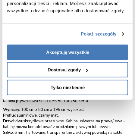
personalizacji treści i reklam. Możesz zaakceptować
Sposób montażu
Na brodziku
Na posadzce
wszystkie, odrzucić opcjonalne albo dostosować zgody.
Bok kabiny krótszy
80 cm
Pokaż szczegóły
Bok kabiny dłuższy
100 cm
Kolor profili
Akceptuję wszystkie
Czarny
Dostosuj zgody
Opis produktu Kabina prysznicowa
Tylko niezbędne
asymetrczyna 100x80 Solid RA BL Kerra
Kabina prysznicowa Solid RAS BL 100x80 Kerra
Wymiary:
100 cm x 80 cm x 195 cm wysokość
Profile:
aluminiowe, czarny mat.
Drzwi:
dwuskrzydłowe przesuwne. Kabina uniwersalna prawa/lewa -
kabinę można kompletować z brodzikiem prawym lub lewym.
Szkło:
6 mm, hartowane, transparentne z aktywną powłoką na szkle