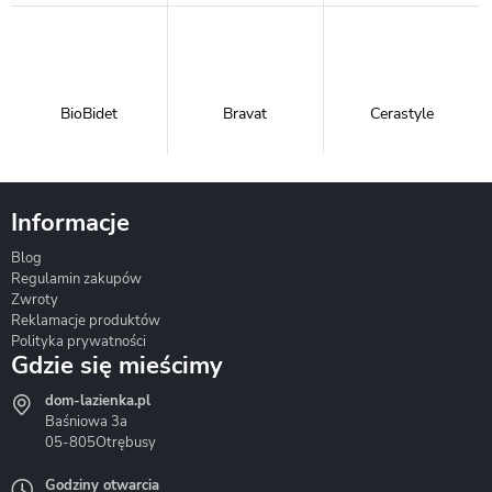
BioBidet
Bravat
Cerastyle
Informacje
Blog
Corsan
Gante
Hydrosan
Regulamin zakupów
Zwroty
Reklamacje produktów
Polityka prywatności
Gdzie się mieścimy
dom-lazienka.pl
Hydrostop
Inea
Invena
Baśniowa 3a
05-805
Otrębusy
Godziny otwarcia