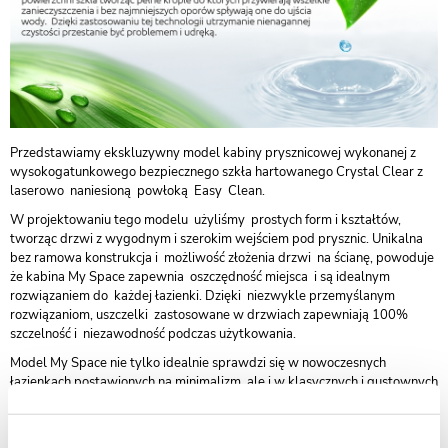
Przedstawiamy ekskluzywny model kabiny prysznicowej wykonanej z
wysokogatunkowego bezpiecznego szkła hartowanego Crystal Clear z
laserowo naniesioną powłoką Easy Clean.
W projektowaniu tego modelu użyliśmy prostych form i kształtów,
tworząc drzwi z wygodnym i szerokim wejściem pod prysznic. Unikalna
bez ramowa konstrukcja i możliwość złożenia drzwi na ścianę, powoduje
że kabina My Space zapewnia oszczędność miejsca i są idealnym
rozwiązaniem do każdej łazienki. Dzięki niezwykle przemyślanym
rozwiązaniom, uszczelki zastosowane w drzwiach zapewniają 100%
szczelność i niezawodność podczas użytkowania.
Model My Space nie tylko idealnie sprawdzi się w nowoczesnych
łazienkach postawionych na minimalizm, ale i w klasycznych i gustownych
wnętrzach.
Szklane drzwi do prysznica są dostępne w czterech rozmiarach, tak aby