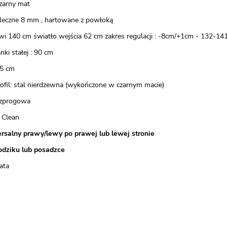
czarny mat
mleczne 8 mm , hartowane z powłoką
wi 140 cm światło wejścia 62 cm zakres regulacji : -8cm/+1cm - 132-14
nki stałej : 90 cm
5 cm
rofil: stal nierdzewna (wykończone w czarnym macie)
ezprogowa
 Clean
rsalny prawy/lewy po prawej lub lewej stronie
odziku lub posadzce
ata