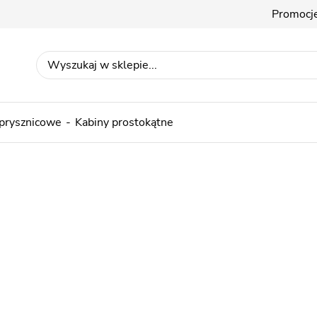
Promocj
 prysznicowe
Kabiny prostokątne