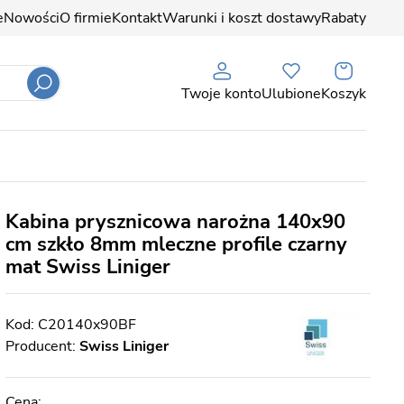
e
Nowości
O firmie
Kontakt
Warunki i koszt dostawy
Rabaty
Twoje konto
Ulubione
Koszyk
Kabina prysznicowa narożna 140x90
cm szkło 8mm mleczne profile czarny
mat Swiss Liniger
C20140x90BF
Producent:
Swiss Liniger