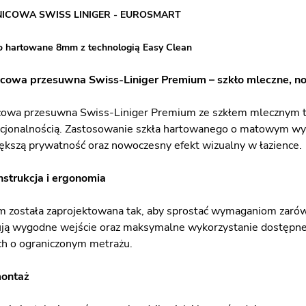
NICOWA SWISS LINIGER - EUROSMART
o hartowane 8mm z technologią Easy Clean
icowa przesuwna Swiss-Liniger Premium – szkło mleczne, no
cowa przesuwna Swiss-Liniger Premium ze szkłem mlecznym to w
kcjonalnością. Zastosowanie szkła hartowanego o matowym wyk
ększą prywatność oraz nowoczesny efekt wizualny w łazience.
strukcja i ergonomia
 została zaprojektowana tak, aby sprostać wymaganiom zarówn
ją wygodne wejście oraz maksymalne wykorzystanie dostępnej p
h o ograniczonym metrażu.
montaż