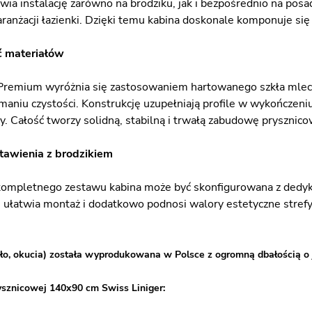
wia instalację zarówno na brodziku, jak i bezpośrednio na pos
aranżacji łazienki. Dzięki temu kabina doskonale komponuje s
 materiałów
Premium wyróżnia się zastosowaniem hartowanego szkła mlecz
maniu czystości. Konstrukcję uzupełniają profile w wykończeniu
y. Całość tworzy solidną, stabilną i trwałą zabudowę prysznico
tawienia z brodzikiem
kompletnego zestawu kabina może być skonfigurowana z dedy
, ułatwia montaż i dodatkowo podnosi walory estetyczne strefy
ło, okucia) została wyprodukowana w Polsce z ogromną dbałością o 
ysznicowej 140x90 cm Swiss Liniger: