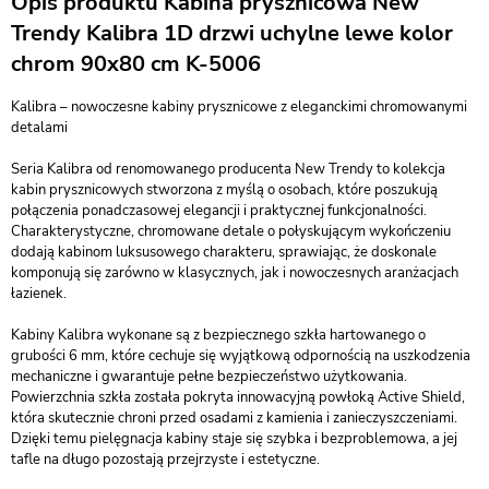
Opis produktu Kabina prysznicowa New
Trendy Kalibra 1D drzwi uchylne lewe kolor
chrom 90x80 cm K-5006
Kalibra – nowoczesne kabiny prysznicowe z eleganckimi chromowanymi
detalami
Seria Kalibra od renomowanego producenta New Trendy to kolekcja
kabin prysznicowych stworzona z myślą o osobach, które poszukują
połączenia ponadczasowej elegancji i praktycznej funkcjonalności.
Charakterystyczne, chromowane detale o połyskującym wykończeniu
dodają kabinom luksusowego charakteru, sprawiając, że doskonale
komponują się zarówno w klasycznych, jak i nowoczesnych aranżacjach
łazienek.
Kabiny Kalibra wykonane są z bezpiecznego szkła hartowanego o
grubości 6 mm, które cechuje się wyjątkową odpornością na uszkodzenia
mechaniczne i gwarantuje pełne bezpieczeństwo użytkowania.
Powierzchnia szkła została pokryta innowacyjną powłoką Active Shield,
która skutecznie chroni przed osadami z kamienia i zanieczyszczeniami.
Dzięki temu pielęgnacja kabiny staje się szybka i bezproblemowa, a jej
tafle na długo pozostają przejrzyste i estetyczne.