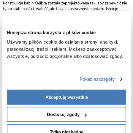
Konstrukcja kabin Kalibra została zaprojektowana tak, aby zapewnić nie
tylko stabilność i trwałość, ale także elastyczność montażu. Istnieje
możliwość instalacji zarówno na brodziku, jak i bezpośrednio na posadzce,
co pozwala dopasować produkt do różnych typów łazienek i
indywidualnych potrzeb użytkowników.
Niniejsza strona korzysta z plików cookie
Producent New Trendy oferuje dodatkowo 2-letnią gwarancję, co
Używamy plików cookie do działania strony, analityki,
stanowi potwierdzenie jakości wykonania oraz niezawodności produktów.
To rozwiązanie, które daje pewność, że kabina prysznicowa Kalibra
personalizacji treści i reklam. Możesz zaakceptować
będzie inwestycją na lata.
wszystkie, odrzucić opcjonalne albo dostosować zgody.
Kabiny Kalibra to synonim elegancji, trwałości i komfortu użytkowania. To
wybór, który pozwoli stworzyć nowoczesną, stylową i funkcjonalną strefę
prysznicową w każdej łazience.
Pokaż szczegóły
Charakterystyka kabiny prysznicowej Kalibra wykończenie
chromowane :
Akceptuję wszystkie
- wymiar:
90 cm drzwi x 80 cm ścianka stała
- wysokość:
195 cm
- drzwi uchylne pojedyńcze na zewnątrz
Dostosuj zgody
- kabina posiada drzwi po lewej stronie natomiast ściankę stałą po
prawej
- bezpieczne szkło hartowane przeźroczyste o grubości 6mm
Tylko niezbędne