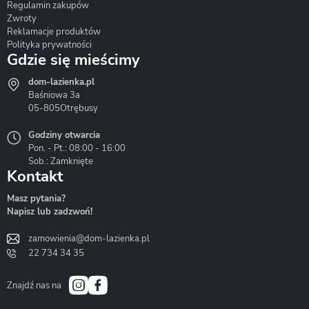
Regulamin zakupów
Zwroty
Reklamacje produktów
Polityka prywatności
Gdzie się mieścimy
dom-lazienka.pl
Hydrostop
Inea
Invena
Baśniowa 3a
05-805
Otrębusy
Godziny otwarcia
Pon. - Pt.: 08:00 - 16:00
Sob.: Zamknięte
Kontakt
Liveno
Loge Garden
Massi
Masz pytania?
Napisz lub zadzwoń!
zamowienia@dom-lazienka.pl
22 734 34 35
Mazur
Metal-Hurt
Moel
Bath&Spa
Znajdź nas na