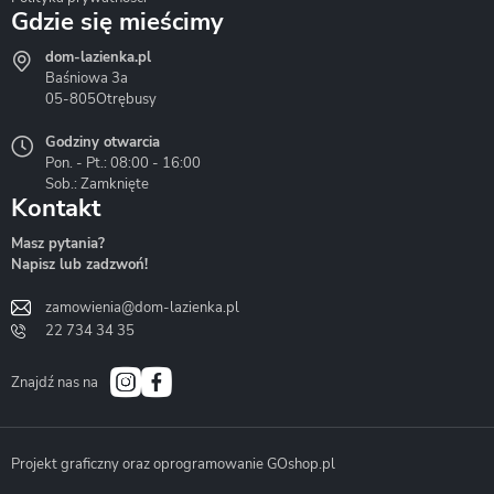
Gdzie się mieścimy
dom-lazienka.pl
Hydrostop
Inea
Invena
Baśniowa 3a
05-805
Otrębusy
Godziny otwarcia
Pon. - Pt.: 08:00 - 16:00
Sob.: Zamknięte
Kontakt
Liveno
Loge Garden
Massi
Masz pytania?
Napisz lub zadzwoń!
zamowienia@dom-lazienka.pl
22 734 34 35
Mazur
Metal-Hurt
Moel
Bath&Spa
Znajdź nas na
Projekt graficzny oraz oprogramowanie GOshop.pl