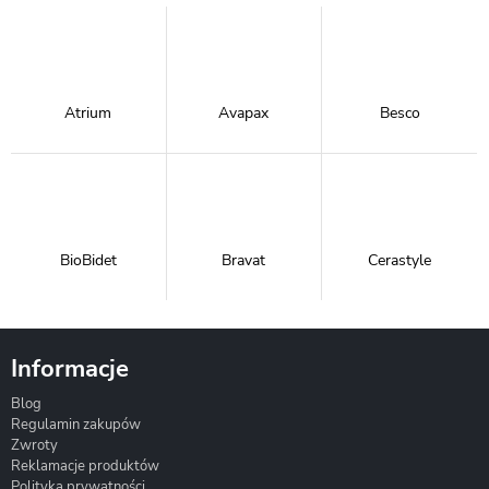
Atrium
Avapax
Besco
BioBidet
Bravat
Cerastyle
Informacje
Blog
Corsan
Gante
Hydrosan
Regulamin zakupów
Zwroty
Reklamacje produktów
Polityka prywatności