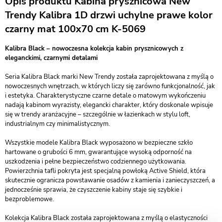
Opis produktu Kabina prysznicowa New
Trendy Kalibra 1D drzwi uchylne prawe kolor
czarny mat 100x70 cm K-5069
Kalibra Black – nowoczesna kolekcja kabin prysznicowych z
eleganckimi, czarnymi detalami
Seria Kalibra Black marki New Trendy została zaprojektowana z myślą o
nowoczesnych wnętrzach, w których liczy się zarówno funkcjonalność, jak
i estetyka. Charakterystyczne czarne detale o matowym wykończeniu
nadają kabinom wyrazisty, elegancki charakter, który doskonale wpisuje
się w trendy aranżacyjne – szczególnie w łazienkach w stylu loft,
industrialnym czy minimalistycznym.
Wszystkie modele Kalibra Black wyposażono w bezpieczne szkło
hartowane o grubości 6 mm, gwarantujące wysoką odporność na
uszkodzenia i pełne bezpieczeństwo codziennego użytkowania.
Powierzchnia tafli pokryta jest specjalną powłoką Active Shield, która
skutecznie ogranicza powstawanie osadów z kamienia i zanieczyszczeń, a
jednocześnie sprawia, że czyszczenie kabiny staje się szybkie i
bezproblemowe.
Kolekcja Kalibra Black została zaprojektowana z myślą o elastyczności