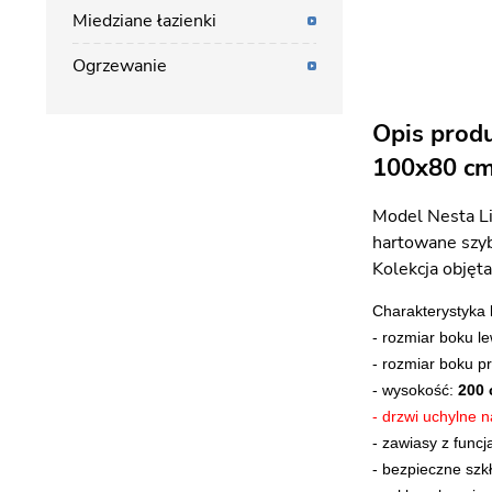
Miedziane łazienki
Ogrzewanie
Opis produ
100x80 cm
Model Nesta Li
hartowane szyb
Kolekcja objęt
Charakterystyka 
- rozmiar boku l
- rozmiar boku 
- wysokość:
200
- drzwi uchylne 
- zawiasy z func
- bezpieczne szk