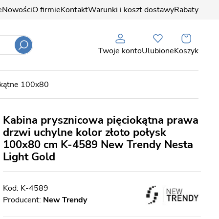
e
Nowości
O firmie
Kontakt
Warunki i koszt dostawy
Rabaty
Twoje konto
Ulubione
Koszyk
okątne 100x80
Kabina prysznicowa pięciokątna prawa
drzwi uchylne kolor złoto połysk
100x80 cm K-4589 New Trendy Nesta
Light Gold
K-4589
Producent:
New Trendy