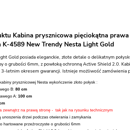
ktu Kabina prysznicowa pięciokątna prawa 
 K-4589 New Trendy Nesta Light Gold
ght Gold posiada eleganckie, złote detale o delikatnym połys
y o grubości 6mm, z powłoką ochronną Active Shield 2.0. Kabi
a 3-letnim okresem gwarancji. Istnieje możliwość zamówienia p
kabiny prysznicowej Nesta wykończenie złoto połysk :
ewego B:
80 cm
prawego A:
100 cm
 cm
na zewnątrz na prawą stronę - tak jak na rysunku technicznym
ją unoszenia drzwi podczas otwierania i zamykania
ło hartowane przeźroczyste o grubości 6mm