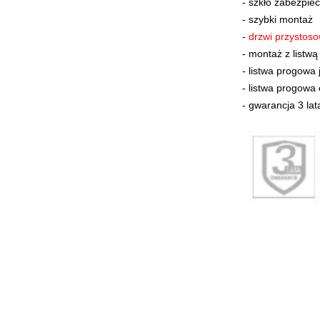
- szkło zabezpie
-
szybki montaż
-
drzwi przystoso
-
montaż z listwą
- listwa progowa
- listwa progowa
-
gwarancja 3 lat