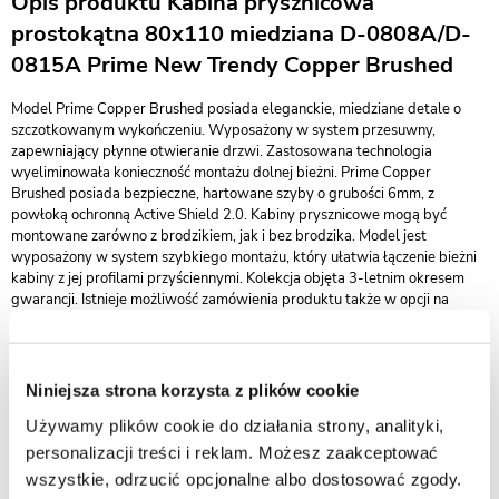
Opis produktu Kabina prysznicowa
prostokątna 80x110 miedziana D-0808A/D-
0815A Prime New Trendy Copper Brushed
Model Prime Copper Brushed posiada eleganckie, miedziane detale o
szczotkowanym wykończeniu. Wyposażony w system przesuwny,
zapewniający płynne otwieranie drzwi. Zastosowana technologia
wyeliminowała konieczność montażu dolnej bieżni. Prime Copper
Brushed posiada bezpieczne, hartowane szyby o grubości 6mm, z
powłoką ochronną Active Shield 2.0. Kabiny prysznicowe mogą być
montowane zarówno z brodzikiem, jak i bez brodzika. Model jest
wyposażony w system szybkiego montażu, który ułatwia łączenie bieżni
kabiny z jej profilami przyściennymi. Kolekcja objęta 3-letnim okresem
gwarancji. Istnieje możliwość zamówienia produktu także w opcji na
wymiar.
Innowacyjny system szybkiego montażu
Niniejsza strona korzysta z plików cookie
Dzięki zastosowaniu specjalnych zaczepów, łączenie bieżni kabiny z
Używamy plików cookie do działania strony, analityki,
profilami przyściennymi jest niezwykle szybkie. Elementy są ze sobą
zespolone trwale, bez obawy o przypadkowe rozłączenie. Dodatkowo,
personalizacji treści i reklam. Możesz zaakceptować
wykonanie regulacji przyściennej nie wymaga stosowania wkrętów po
wszystkie, odrzucić opcjonalne albo dostosować zgody.
wewnętrznej stronie profili przyściennych