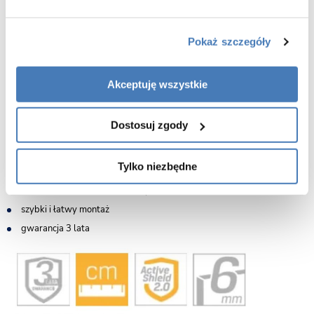
wymiary: 80 lewy bok x 110 prawy bok x 200 cm
drzwi dwuelementowe przesuwne
Pokaż szczegóły
bezpieczne szkło hartowane o grubości 6mm
powłoka Active Shield 2.0 zapobiegająca osadzaniu kamienia
Akceptuję wszystkie
montaż na brodziku lub posadzce
kryte mocowania profili przyściennych
Dostosuj zgody
najwyższej jakości rolki gwarantujące cichą i bezawaryjną pracę drzwi
podwójne górne rolki z regulacją drzwi
Tylko niezbędne
praktyczny uchwyt drzwi
solidne miedziane aluminiowe profile
szybki i łatwy montaż
gwarancja 3 lata