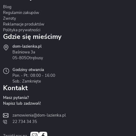
Blog
Corsan
Gante
Hydrosan
Regulamin zakupów
Zwroty
Reklamacje produktów
Polityka prywatności
Gdzie się mieścimy
dom-lazienka.pl
Hydrostop
Inea
Invena
Baśniowa 3a
05-805
Otrębusy
Godziny otwarcia
Pon. - Pt.: 08:00 - 16:00
Sob.: Zamknięte
Kontakt
Liveno
Loge Garden
Massi
Masz pytania?
Napisz lub zadzwoń!
zamowienia@dom-lazienka.pl
22 734 34 35
Mazur
Metal-Hurt
Moel
Bath&Spa
Znajdź nas na