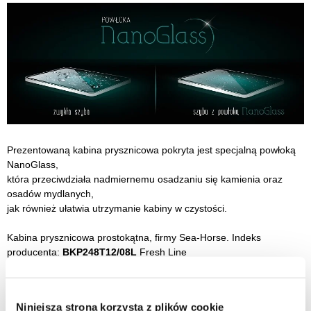
Prezentowaną kabina prysznicowa pokryta jest specjalną powłoką
NanoGlass,
która przeciwdziała nadmiernemu osadzaniu się kamienia oraz
osadów mydlanych,
jak również ułatwia utrzymanie kabiny w czystości.
Kabina prysznicowa
prostokątna
, firmy Sea-Horse. Indeks
producenta:
BKP248T12/08L
Fresh Line
Kolor: profile chrom / szkło przeźroczyste z powłoką CLEAN
GLASS.
Wymiar 80x120x200 cm
Niniejsza strona korzysta z plików cookie