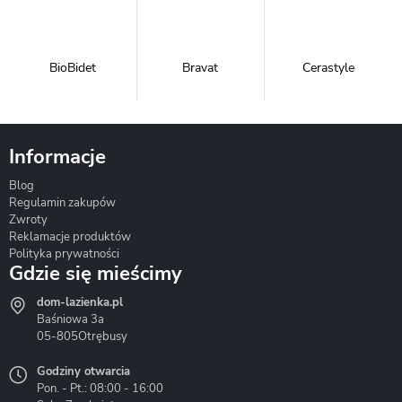
BioBidet
Bravat
Cerastyle
Informacje
Blog
Corsan
Gante
Hydrosan
Regulamin zakupów
Zwroty
Reklamacje produktów
Polityka prywatności
Gdzie się mieścimy
dom-lazienka.pl
Hydrostop
Inea
Invena
Baśniowa 3a
05-805
Otrębusy
Godziny otwarcia
Pon. - Pt.: 08:00 - 16:00