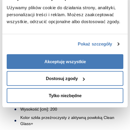
Używamy plików cookie do działania strony, analityki,
BEZPIECZNE SZKŁO HARTOWANE 6 mm
to bezpieczeństwo i
komfort kąpieli oraz świadectwo dobrej jakości.
personalizacji treści i reklam. Możesz zaakceptować
wszystkie, odrzucić opcjonalne albo dostosować zgody.
ZAWIASY Z FUNKCJĄ PODNOSZENIA DRZWI
są idealnie
dobrane do ich ciężaru i usprawniają użytkowanie kabiny
CHROMOWANE PROFILE
pozwalając na idealne
zamontowanie kabiny.
Pokaż szczegóły
PROSTA BUDOWA
ułatwia utrzymanie kabiny w idealnej
czystości przy niewielkim nakładzie pracy.
Akceptuję wszystkie
USZCZELKA MAGNETYCZNA
zastosowana dla zachowania
minimalistycznych trentów w projektowaniu oraz najwyższej
estetyki i funkcjonalności produktu.
Dostosuj zgody
Specyfikacja kabiny :
Tylko niezbędne
Wymiary [cm]: 80 drzwi x 120 ścianka
Wysokość [cm]: 200
Kolor szkła przeźroczysty z aktywną powłoką Clean
Glass+