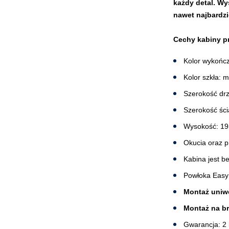
każdy detal. Wy
nawet najbardz
Cechy kabiny p
Kolor wykończ
Kolor szkła:
Szerokość drz
Szerokość śc
Wysokość: 1
Okucia oraz p
Kabina jest b
Powłoka Easy
Montaż uniwe
Montaż na b
Gwarancja: 2 