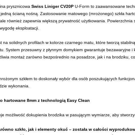
ina prysznicowa
Swiss Liniger CV20P
U-Form to zaawansowane techni
o jedną ścianą nośną. Zastosowanie matowego (mrożonego) szkła hart
ale również zapewnia większą prywatność użytkowania. Powierzchnia sz
 wygodę eksploatacji.
t na solidnych profilach w kolorze czarnego matu, które tworzą stabiln
tu. System przesuwny z płynnym domykiem gwarantuje bezawaryjne i k
liwia montaż zarówno bezpośrednio na posadzce, jak i na brodziku, c
rożonym szkłem to doskonały wybór dla osób poszukujących funkcjona
dzie wykonania.
ło hartowane 8mm z technologią Easy Clean
eje możliwość dokupienia brodzika w pasującym wymiarze, aby stworzy
arówno szkło, jak i elementy okuć – została w całości wyprodukow