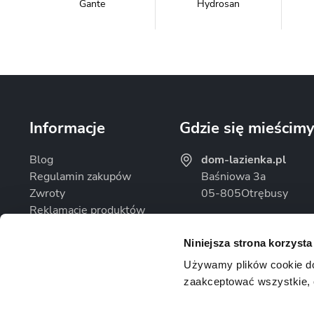
Gante
Hydrosan
Massi
Mazur Bath&Spa
Informacje
Gdzie się mieścim
Blog
dom-lazienka.pl
Regulamin zakupów
Baśniowa 3a
Zwroty
05-805
Otrębusy
Omnires
Rea
Reklamacje produktów
Godziny otwarcia
Polityka prywatności
Pon. - Pt.: 08:00 - 16
Niniejsza strona korzysta
Sob.: Zamknięte
Używamy plików cookie do d
zaakceptować wszystkie, 
Uspa
Velaco