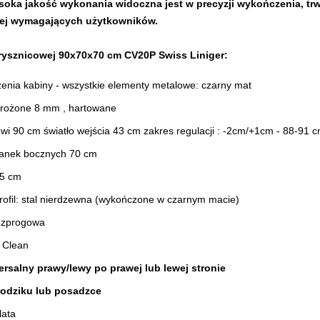
soka jakość wykonania widoczna jest w precyzji wykończenia, trwa
iej wymagających użytkowników.
rysznicowej 90x70x70 cm CV20P Swiss Liniger:
enia kabiny - wszystkie elementy metalowe: czarny mat
 mrożone 8 mm , hartowane
wi 90 cm światło wejścia 43 cm zakres regulacji : -2cm/+1cm - 88-91 
ianek bocznych 70 cm
95 cm
rofil: stal nierdzewna (wykończone w czarnym macie)
ezprogowa​
 Clean
rsalny prawy/lewy po prawej lub lewej stronie
rodziku lub posadzce
lata