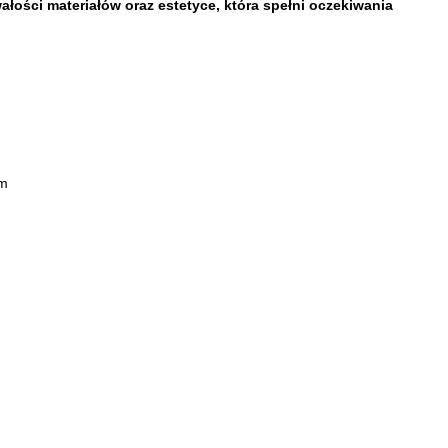
łości materiałów oraz estetyce, która spełni oczekiwania
cm