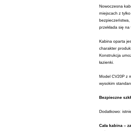
Nowoczesna kab
miejscach z tylk
bezpieczeństwa, 
przekłada się na
Kabina oparta jes
charakter produk
Konstrukcja umoż
łazienki.
Model CV20P z m
wysokim standar
Bezpieczne szk
Dodatkowo: istni
Cała kabina – z