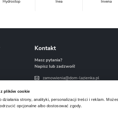
Hydrostop
Inea
Invena
Metal-Hurt
Moel
New Trendy
y
Kontakt
Masz pytania?
Napisz lub zadzwoń!
Sanitti
Savana
Skiendi
zamowienia@dom-lazienka.pl
22 734 34 35
:00
 z plików cookie
Znajdź nas na
ziałania strony, analityki, personalizacji treści i reklam. Może
odrzucić opcjonalne albo dostosować zgody.
Vertisso