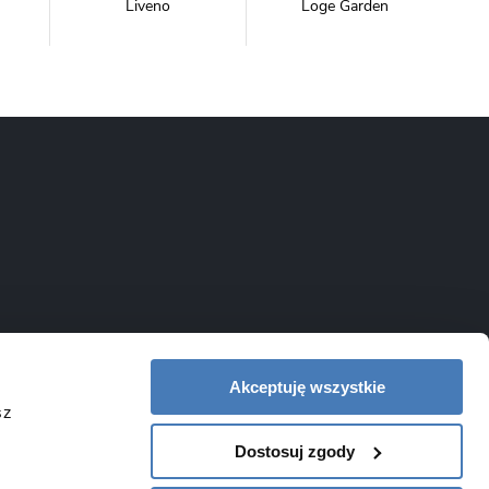
Liveno
Loge Garden
NewTrendy
Novoterm
Inwestycje
Swiac
Swiss Liniger
Akceptuję wszystkie
sz
Dostosuj zgody