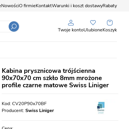
e
Nowości
O firmie
Kontakt
Warunki i koszt dostawy
Rabaty
Twoje konto
Ulubione
Koszyk
Kabina prysznicowa trójścienna
90x70x70 cm szkło 8mm mrożone
profile czarne matowe Swiss Liniger
CV20P90x70BF
Producent:
Swiss Liniger