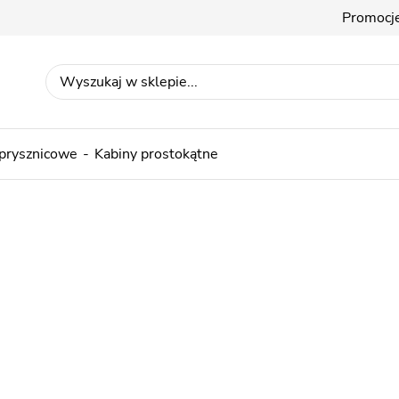
Promocj
 prysznicowe
Kabiny prostokątne