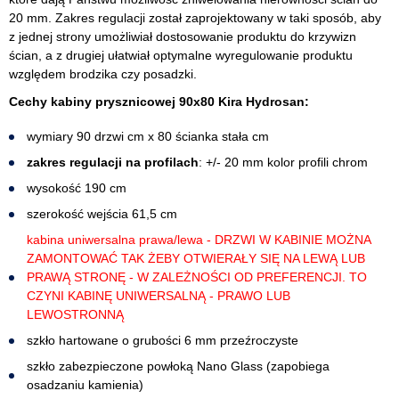
20 mm. Zakres regulacji został zaprojektowany w taki sposób, aby
z jednej strony umożliwiał dostosowanie produktu do krzywizn
ścian, a z drugiej ułatwiał optymalne wyregulowanie produktu
względem brodzika czy posadzki.
Cechy kabiny prysznicowej 90x80 Kira Hydrosan:
wymiary 90 drzwi cm x 80 ścianka stała cm
zakres regulacji na profilach
: +/- 20 mm kolor profili chrom
wysokość 190 cm
szerokość wejścia 61,5 cm
kabina uniwersalna prawa/lewa - DRZWI W KABINIE MOŻNA
ZAMONTOWAĆ TAK ŻEBY OTWIERAŁY SIĘ NA LEWĄ LUB
PRAWĄ STRONĘ - W ZALEŻNOŚCI OD PREFERENCJI. TO
CZYNI KABINĘ UNIWERSALNĄ - PRAWO LUB
LEWOSTRONNĄ
szkło hartowane o grubości 6 mm przeźroczyste
szkło zabezpieczone powłoką Nano Glass (zapobiega
osadzaniu kamienia)