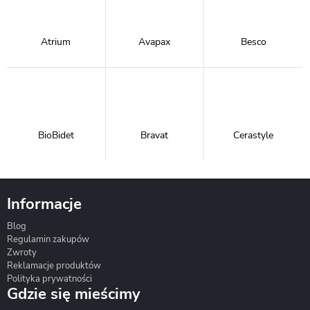
Atrium
Avapax
Besco
BioBidet
Bravat
Cerastyle
Informacje
Blog
Corsan
Gante
Hydrosan
Regulamin zakupów
Zwroty
Reklamacje produktów
Polityka prywatności
Gdzie się mieścimy