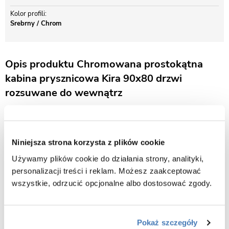
Kolor profili
Srebrny / Chrom
Opis produktu Chromowana prostokątna
kabina prysznicowa Kira 90x80 drzwi
rozsuwane do wewnątrz
Bezpieczne szkło hartowane z technologią NANO Glass
We wszystkich szklanych produktach z naszej oferty zastosowano
bezpieczne szkło hartowane. Szkło tego typu jest niezwykle
Niniejsza strona korzysta z plików cookie
odporne na uszkodzenia mechaniczne i naprężenia termiczne, na
Używamy plików cookie do działania strony, analityki,
które jest często narażone w łazience. Dzięki wykorzystaniu szkła
personalizacji treści i reklam. Możesz zaakceptować
hartowanego kabiny prysznicowe są bardzo wytrzymałe i spełniają
wszystkie, odrzucić opcjonalne albo dostosować zgody.
wszystkie rygorystyczne normy przewidziane dla tego typu
produktów, zapewniając maksymalne bezpieczeństwo użytkowania.
W kabinie zastosowano grube szkło o szerokości 6 mm.
Precyzyjne wykończenie
Pokaż szczegóły