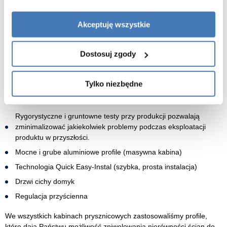
Wszystkie elementy kabin prysznicowych zostały wykonane z
najwyższą starannością. Precyzyjne wykończenie profili, rolek,
Akceptuję wszystkie
uchwytów itp. z jednej strony wpływa niezwykle korzystnie na
walory estetyczne produktów, z drugiej zaś zapewnia
bezproblemową i bezpieczną eksploatację przez długie lata.
Dostosuj zgody
Niepowtarzalny Design
: jakość oraz precyzja w wykonaniu
każdego detalu kabiny, użyte najlepsze materiały oraz
Tylko niezbędne
komponenty tak, aby zadowolić najbardziej wymagających
klientów
Rygorystyczne i gruntowne testy
przy produkcji pozwalają
zminimalizować jakiekolwiek problemy podczas eksploatacji
produktu w przyszłości.
Mocne i grube aluminiowe profile (masywna kabina)
Technologia Quick Easy-Instal (szybka, prosta instalacja)
Drzwi cichy domyk
Regulacja przyścienna
We wszystkich kabinach prysznicowych zastosowaliśmy profile,
które dają Państwu możliwość zniwelowania nierówności ścian do