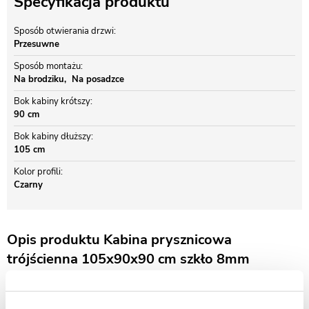
Specyfikacja produktu
Sposób otwierania drzwi
Przesuwne
Sposób montażu
Na brodziku
Na posadzce
Bok kabiny krótszy
90 cm
Bok kabiny dłuższy
105 cm
Kolor profili
Czarny
Opis produktu Kabina prysznicowa
trójścienna 105x90x90 cm szkło 8mm
mrożone profile czarne matowe Swiss Liniger
Nowoczesna kabina prysznicowa
Swiss Liniger CV20P
U-Form to