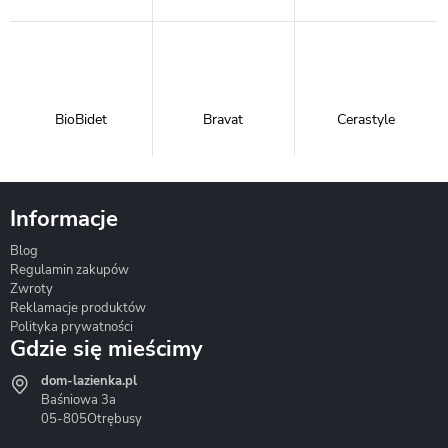
BioBidet
Bravat
Cerastyle
Informacje
Blog
Corsan
Gante
Hydrosan
Regulamin zakupów
Zwroty
Reklamacje produktów
Polityka prywatności
Gdzie się mieścimy
dom-lazienka.pl
Hydrostop
Inea
Invena
Baśniowa 3a
05-805
Otrębusy