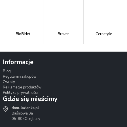
BioBidet
Bravat
Cerastyle
Informacje
Blog
Corsan
Gante
Hydrosan
Regulamin zakupów
Zwroty
Reklamacje produktów
Polityka prywatności
Gdzie się mieścimy
dom-lazienka.pl
Hydrostop
Inea
Invena
Baśniowa 3a
05-805
Otrębusy