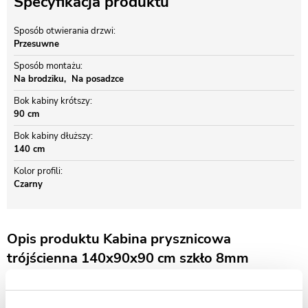
Specyfikacja produktu
Sposób otwierania drzwi
Przesuwne
Sposób montażu
Na brodziku
Na posadzce
Bok kabiny krótszy
90 cm
Bok kabiny dłuższy
140 cm
Kolor profili
Czarny
Opis produktu Kabina prysznicowa
trójścienna 140x90x90 cm szkło 8mm
mrożone profile czarne matowe Swiss Liniger
Nowoczesna kabina prysznicowa
Swiss Liniger CV20P
U-Form to