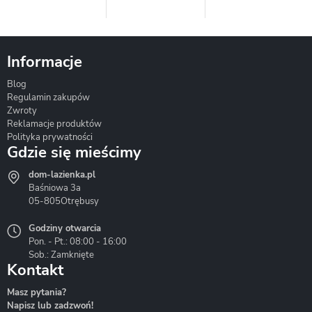
Informacje
Blog
Corsan
Gante
Hydrosan
Regulamin zakupów
Zwroty
Reklamacje produktów
Polityka prywatności
Gdzie się mieścimy
dom-lazienka.pl
Hydrostop
Inea
Invena
Baśniowa 3a
05-805
Otrębusy
Godziny otwarcia
Pon. - Pt.: 08:00 - 16:00
Sob.: Zamknięte
Kontakt
Liveno
Loge Garden
Massi
Masz pytania?
Napisz lub zadzwoń!