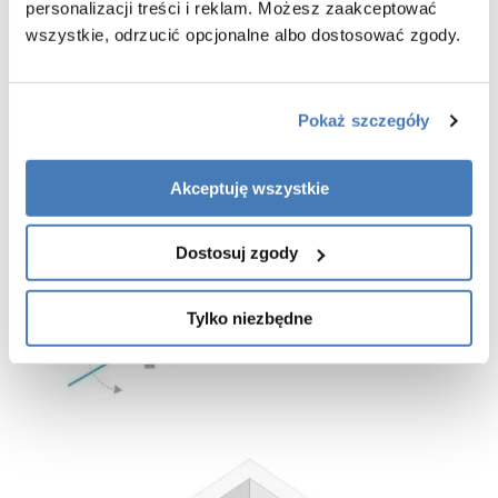
personalizacji treści i reklam. Możesz zaakceptować
szczelności, jednak jej montaż nie jest koniecznością
- listwa progowa oraz dodatkowa uszczelka znajdują się w zestawie
wszystkie, odrzucić opcjonalne albo dostosować zgody.
z pozostałymi częściami kabiny prysznicowej
-
gwarancja 3 lata
Pokaż szczegóły
Akceptuję wszystkie
Dostosuj zgody
Tylko niezbędne