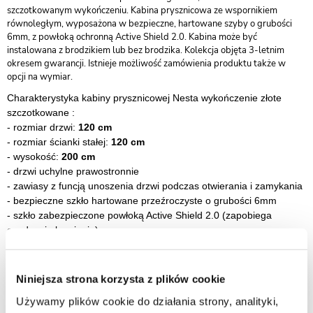
szczotkowanym wykończeniu. Kabina prysznicowa ze wspornikiem
równoległym, wyposażona w bezpieczne, hartowane szyby o grubości
6mm, z powłoką ochronną Active Shield 2.0. Kabina może być
instalowana z brodzikiem lub bez brodzika. Kolekcja objęta 3-letnim
okresem gwarancji. Istnieje możliwość zamówienia produktu także w
opcji na wymiar.
Charakterystyka kabiny prysznicowej Nesta wykończenie złote
szczotkowane :
- rozmiar drzwi:
120 cm
- rozmiar ścianki stałej:
120 cm
- wysokość:
200 cm
- drzwi uchylne prawostronnie
- zawiasy z funcją unoszenia drzwi podczas otwierania i zamykania
- bezpieczne szkło hartowane przeźroczyste o grubości 6mm
-
szkło zabezpieczone powłoką Active Shield 2.0 (zapobiega
osadzaniu kamienia)
-
szybki montaż
-
drzwi przystosowane do montażu bezpośrednio na posadzce lub
brodziku
Niniejsza strona korzysta z plików cookie
-
montaż z listwą progową lub bez
Używamy plików cookie do działania strony, analityki,
- listwa progowa jest elementem pomocnym w zachowaniu lepszej