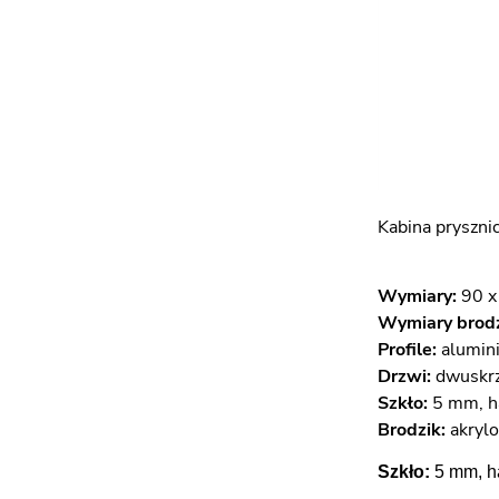
Kabina pryszni
Wymiary:
90 x
Wymiary brodz
Profile:
alumini
Drzwi:
dwuskrz
Szkło:
5 mm, ha
Brodzik:
akrylo
Szkło:
5 mm, ha