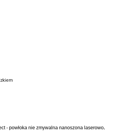
dzkiem
tect - powłoka nie zmywalna nanoszona laserowo
.