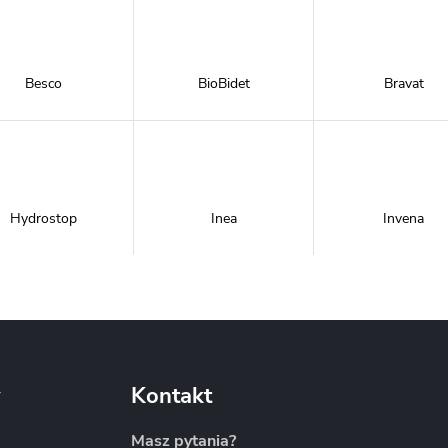
Besco
BioBidet
Bravat
Hydrostop
Inea
Invena
Metal-Hurt
Moel
New Trendy
y
Kontakt
Masz pytania?