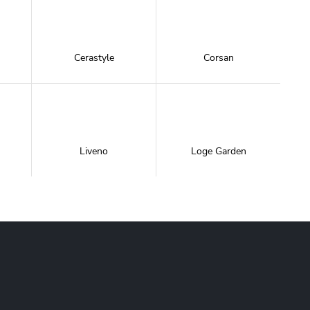
Cerastyle
Corsan
Liveno
Loge Garden
NewTrendy
Novoterm
Inwestycje