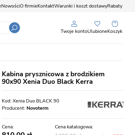
e
Nowości
O firmie
Kontakt
Warunki i koszt dostawy
Rabaty
Twoje konto
Ulubione
Koszyk
Kabina prysznicowa z brodzikiem
90x90 Xenia Duo Black Kerra
Xenia Duo BLACK 90
Producent:
Novoterm