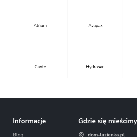
Atrium
Avapax
Gante
Hydrosan
Massi
Mazur Bath&Spa
Informacje
Gdzie się mieścim
Blog
dom-lazienka.pl