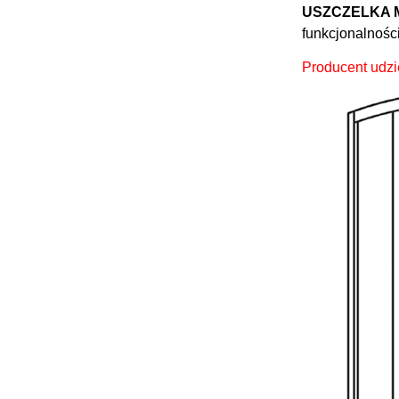
USZCZELKA
funkcjonalności
Producent udzi