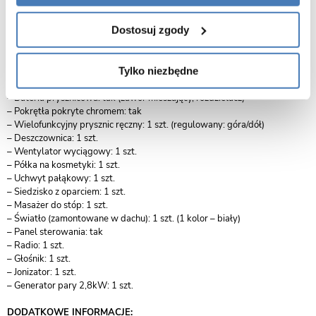
Grubość szkła hartowanego: 5 mm
Materiał wykonania:
Dostosuj zgody
– Brodzika: Akryl (ABS – kolor srebrny)
– Ramy: aluminium (srebrny)
– Ścian tylnych: szyby (błękitne – szyby lustrzane)
Tylko niezbędne
Wyposażenie:
– Dysze do hydromasażu (2″): 6 szt.
– Bateria prysznicowa: tak (zawór mieszający, rozdzielacz)
– Pokrętła pokryte chromem: tak
– Wielofunkcyjny prysznic ręczny: 1 szt. (regulowany: góra/dół)
– Deszczownica: 1 szt.
– Wentylator wyciągowy: 1 szt.
– Półka na kosmetyki: 1 szt.
– Uchwyt pałąkowy: 1 szt.
– Siedzisko z oparciem: 1 szt.
– Masażer do stóp: 1 szt.
– Światło (zamontowane w dachu): 1 szt. (1 kolor – biały)
– Panel sterowania: tak
– Radio: 1 szt.
– Głośnik: 1 szt.
– Jonizator: 1 szt.
– Generator pary 2,8kW: 1 szt.
DODATKOWE INFORMACJE: