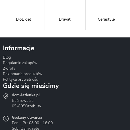
BioBidet
Bravat
Cerastyle
Informacje
Blog
Corsan
Gante
Hydrosan
Regulamin zakupów
Zwroty
Reklamacje produktów
Polityka prywatności
Gdzie się mieścimy
dom-lazienka.pl
Hydrostop
Inea
Invena
Baśniowa 3a
05-805
Otrębusy
Godziny otwarcia
Pon. - Pt.: 08:00 - 16:00
Sob.: Zamknięte