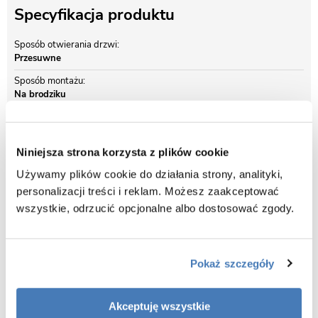
Specyfikacja produktu
Sposób otwierania drzwi
Przesuwne
Sposób montażu
Na brodziku
Kolor profili
Srebrny / Chrom
Niniejsza strona korzysta z plików cookie
Używamy plików cookie do działania strony, analityki,
Opis produktu Kabina prysznicowa z
personalizacji treści i reklam. Możesz zaakceptować
hydromasażem i sauną parową zabudowana
wszystkie, odrzucić opcjonalne albo dostosować zgody.
100x100 MO-0210GS
SPECYFIKACJA PRODUKTU:
Pokaż szczegóły
Wymiary zewnętrzne: 100 x 100 x 220 cm
Wysokość brodzika (zewnątrz): 21 cm
Akceptuję wszystkie
Typ brodzika: niski brodzik