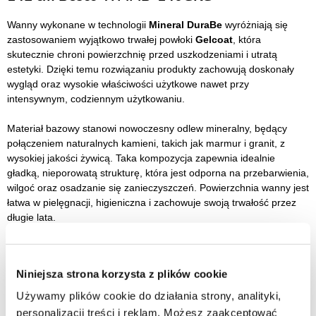
Wanny wykonane w technologii
Mineral DuraBe
wyróżniają się
zastosowaniem wyjątkowo trwałej powłoki
Gelcoat
, która
skutecznie chroni powierzchnię przed uszkodzeniami i utratą
estetyki. Dzięki temu rozwiązaniu produkty zachowują doskonały
wygląd oraz wysokie właściwości użytkowe nawet przy
intensywnym, codziennym użytkowaniu.
Materiał bazowy stanowi nowoczesny odlew mineralny, będący
połączeniem naturalnych kamieni, takich jak marmur i granit, z
wysokiej jakości żywicą. Taka kompozycja zapewnia idealnie
gładką, nieporowatą strukturę, która jest odporna na przebarwienia,
wilgoć oraz osadzanie się zanieczyszczeń. Powierzchnia wanny jest
łatwa w pielęgnacji, higieniczna i zachowuje swoją trwałość przez
długie lata.
Technologia Mineral DuraBe to połączenie estetyki kamienia
naturalnego z nowoczesną wytrzymałością, dzięki czemu wanny
Niniejsza strona korzysta z plików cookie
doskonale sprawdzają się w eleganckich, nowoczesnych
łazienkach, oferując komfort, solidność i ponadczasowy wygląd.
Używamy plików cookie do działania strony, analityki,
personalizacji treści i reklam. Możesz zaakceptować