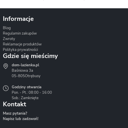
Informacje
Blog
Corsan
Gante
Hydrosan
Regulamin zakupów
Zwroty
Reklamacje produktów
Polityka prywatności
Gdzie się mieścimy
dom-lazienka.pl
Hydrostop
Inea
Invena
Baśniowa 3a
05-805
Otrębusy
Godziny otwarcia
Pon. - Pt.: 08:00 - 16:00
Sob.: Zamknięte
Kontakt
Liveno
Loge Garden
Massi
Masz pytania?
Napisz lub zadzwoń!