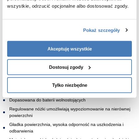
Długość: 142 cm
wszystkie, odrzucić opcjonalne albo dostosować zgody.
Szerokość: 62 cm
Wysokość: 59 cm w najwyższym punkcie
Kolor: snieźnobiały mat na zewnątrz wanny - wewnątrz wanny
snieźnobiały połysk
Pokaż szczegóły
Wykończenie: odpływ klik-klak czyszczony od góry w wykończeniu
złotym w cenie wanny
Materiał: konglomerat, odlew mineralny Mineral DuraBe
Akceptuję wszystkie
Wyposażenie: regulowany stelaż , syfon
Gwarancja 10 lat
Dostosuj zgody
Odlew mineralny Mineral DuraBe
Produkt HandMade - ręczne wykonanie produktów
Tylko niezbędne
Fabryczny montaż syfonu w cenie wanny
Dopasowana do baterii wolnostojących
Regulowane nóżki umożliwiają wypoziomowanie na nierównej
powierzchni
Gładka powierzchnia, wysoka odporność na uszkodzenia i
odbarwienia